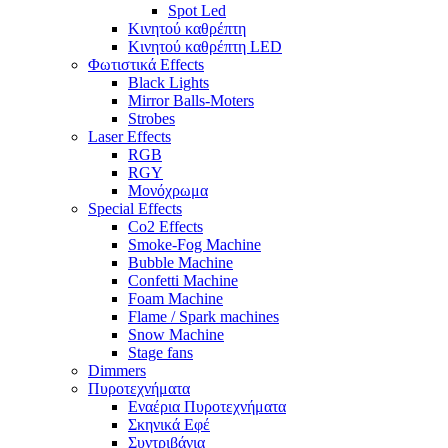
Spot Led
Κινητού καθρέπτη
Κινητού καθρέπτη LED
Φωτιστικά Effects
Black Lights
Mirror Balls-Moters
Strobes
Laser Effects
RGB
RGY
Μονόχρωμα
Special Effects
Co2 Effects
Smoke-Fog Machine
Bubble Machine
Confetti Machine
Foam Machine
Flame / Spark machines
Snow Machine
Stage fans
Dimmers
Πυροτεχνήματα
Εναέρια Πυροτεχνήματα
Σκηνικά Εφέ
Συντριβάνια