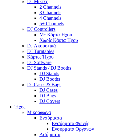
DJ Μίκτες
2 Channels
3 Channels
4 Channels
5+ Channels
DJ Controllers
Με Κάρτα Ήχου
Χωρίς Κάρτα Ήχου
DJ Ακουστικά
DJ Turntables
Κάρτες Ήχου
DJ Software
DJ Stands / DJ Booths
DJ Stands
DJ Booths
DJ Cases & Bags
DJ Cases
DJ Bags
DJ Covers
Ήχος
Μικρόφωνα
Ενσύρματα
Ενσύρματα Φωνής
Ενσύρματα Οργάνων
Ασύρματα