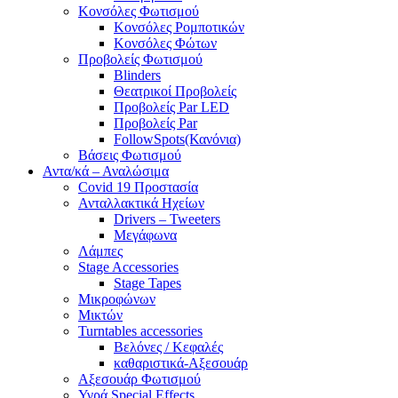
Κονσόλες Φωτισμού
Κονσόλες Ρομποτικών
Κονσόλες Φώτων
Προβολείς Φωτισμού
Blinders
Θεατρικοί Προβολείς
Προβολείς Par LED
Προβολείς Par
FollowSpots(Κανόνια)
Βάσεις Φωτισμού
Αντα/κά – Αναλώσιμα
Covid 19 Προστασία
Ανταλλακτικά Ηχείων
Drivers – Tweeters
Μεγάφωνα
Λάμπες
Stage Accessories
Stage Tapes
Μικροφώνων
Μικτών
Turntables accessories
Βελόνες / Κεφαλές
καθαριστικά-Αξεσουάρ
Αξεσουάρ Φωτισμού
Υγρά Special Effects