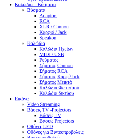
Καλώδια – Βύσματα
Βύσματα
Adaptors
RCA
XLR / Cannon
Καρφιά / Jack
Speakon
Καλώδια
Καλώδια Ηχείων
MIDI / USB
Ρεύματος
Σήματος Cannon
Σήματος RCA
Σήματος Καρφί/Jack
Σήματος Μεικτά
Καλώδια Φωτισμού
Καλώδια δικτύου
Εικόνα
Video Streaming
Βάσεις TV -Projectors
Βάσεις TV
Βάσεις Projectors
Οθόνες LED
Οθόνες για Βιντεοπροβολείς
Βιντεοπροβολείς