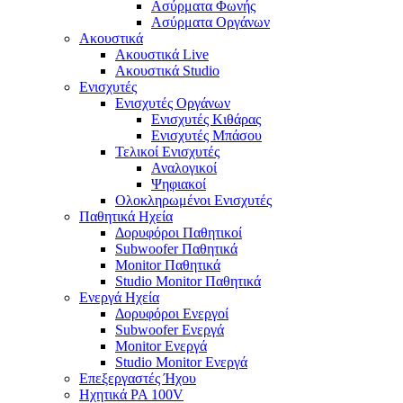
Ασύρματα Φωνής
Ασύρματα Οργάνων
Ακουστικά
Ακουστικά Live
Ακουστικά Studio
Ενισχυτές
Ενισχυτές Οργάνων
Ενισχυτές Κιθάρας
Ενισχυτές Μπάσου
Τελικοί Ενισχυτές
Αναλογικοί
Ψηφιακοί
Ολοκληρωμένοι Ενισχυτές
Παθητικά Ηχεία
Δορυφόροι Παθητικοί
Subwoofer Παθητικά
Monitor Παθητικά
Studio Monitor Παθητικά
Ενεργά Ηχεία
Δορυφόροι Ενεργοί
Subwoofer Ενεργά
Monitor Ενεργά
Studio Monitor Ενεργά
Επεξεργαστές Ήχου
Ηχητικά PA 100V