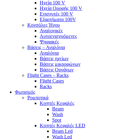
Ηχεία 100 V
Ηχεία Οροφής 100 V
Ενισχυτές 100 V
Εξαρτήματα 100V
Κονσόλες Ήχου
Αναλογικές
Αυτοενισχυόμενες
Ψηφιακές
Βάσεις – Αναλόγια
Αναλόγια
Βάσεις ηχείων
Βάσεις μικροφώνων
Βάσεις Οργάνων
Flight Cases – Racks
Flight Cases
Racks
Φωτισμός
Ρομποτικά
Κινητές Κεφαλές
Beam
Wash
Spot
Κινητές Κεφαλές LED
Beam Led
Wash Led