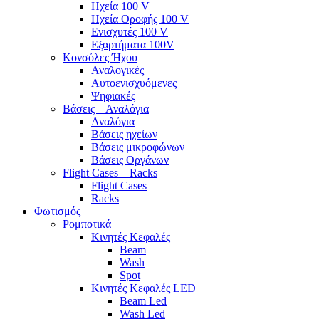
Ηχεία 100 V
Ηχεία Οροφής 100 V
Ενισχυτές 100 V
Εξαρτήματα 100V
Κονσόλες Ήχου
Αναλογικές
Αυτοενισχυόμενες
Ψηφιακές
Βάσεις – Αναλόγια
Αναλόγια
Βάσεις ηχείων
Βάσεις μικροφώνων
Βάσεις Οργάνων
Flight Cases – Racks
Flight Cases
Racks
Φωτισμός
Ρομποτικά
Κινητές Κεφαλές
Beam
Wash
Spot
Κινητές Κεφαλές LED
Beam Led
Wash Led