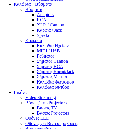
Καλώδια – Βύσματα
Βύσματα
Adaptors
RCA
XLR / Cannon
Καρφιά / Jack
Speakon
Καλώδια
Καλώδια Ηχείων
MIDI / USB
Ρεύματος
Σήματος Cannon
Σήματος RCA
Σήματος Καρφί/Jack
Σήματος Μεικτά
Καλώδια Φωτισμού
Καλώδια δικτύου
Εικόνα
Video Streaming
Βάσεις TV -Projectors
Βάσεις TV
Βάσεις Projectors
Οθόνες LED
Οθόνες για Βιντεοπροβολείς
Βιντεοπροβολείς