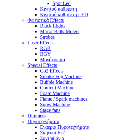
Spot Led
Κινητού καθρέπτη
Κινητού καθρέπτη LED
Φωτιστικά Effects
Black Lights
Mirror Balls-Moters
Strobes
Laser Effects
RGB
RGY
Μονόχρωμα
Special Effects
Co2 Effects
Smoke-Fog Machine
Bubble Machine
Confetti Machine
Foam Machine
Flame / Spark machines
Snow Machine
Stage fans
Dimmers
Πυροτεχνήματα
Εναέρια Πυροτεχνήματα
Σκηνικά Εφέ
Συντριβάνια