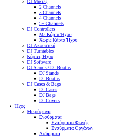
DJ Μίκτες
2 Channels
3 Channels
4 Channels
5+ Channels
DJ Controllers
Με Κάρτα Ήχου
Χωρίς Κάρτα Ήχου
DJ Ακουστικά
DJ Turntables
Κάρτες Ήχου
DJ Software
DJ Stands / DJ Booths
DJ Stands
DJ Booths
DJ Cases & Bags
DJ Cases
DJ Bags
DJ Covers
Ήχος
Μικρόφωνα
Ενσύρματα
Ενσύρματα Φωνής
Ενσύρματα Οργάνων
Ασύρματα