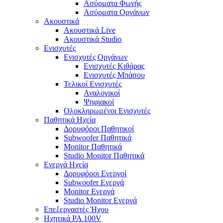
Ασύρματα Φωνής
Ασύρματα Οργάνων
Ακουστικά
Ακουστικά Live
Ακουστικά Studio
Ενισχυτές
Ενισχυτές Οργάνων
Ενισχυτές Κιθάρας
Ενισχυτές Μπάσου
Τελικοί Ενισχυτές
Αναλογικοί
Ψηφιακοί
Ολοκληρωμένοι Ενισχυτές
Παθητικά Ηχεία
Δορυφόροι Παθητικοί
Subwoofer Παθητικά
Monitor Παθητικά
Studio Monitor Παθητικά
Ενεργά Ηχεία
Δορυφόροι Ενεργοί
Subwoofer Ενεργά
Monitor Ενεργά
Studio Monitor Ενεργά
Επεξεργαστές Ήχου
Ηχητικά PA 100V