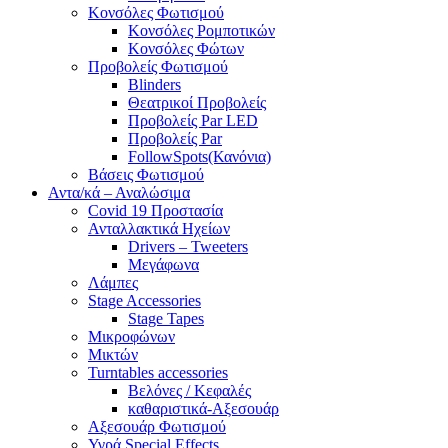
Κονσόλες Φωτισμού
Κονσόλες Ρομποτικών
Κονσόλες Φώτων
Προβολείς Φωτισμού
Blinders
Θεατρικοί Προβολείς
Προβολείς Par LED
Προβολείς Par
FollowSpots(Κανόνια)
Βάσεις Φωτισμού
Αντα/κά – Αναλώσιμα
Covid 19 Προστασία
Ανταλλακτικά Ηχείων
Drivers – Tweeters
Μεγάφωνα
Λάμπες
Stage Accessories
Stage Tapes
Μικροφώνων
Μικτών
Turntables accessories
Βελόνες / Κεφαλές
καθαριστικά-Αξεσουάρ
Αξεσουάρ Φωτισμού
Υγρά Special Effects