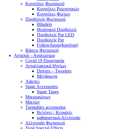
Κονσόλες Φωτισμού
Κονσόλες Ρομποτικών
Κονσόλες Φώτων
Προβολείς Φωτισμού
Blinders
Θεατρικοί Προβολείς
Προβολείς Par LED
Προβολείς Par
FollowSpots(Κανόνια)
Βάσεις Φωτισμού
Αντα/κά – Αναλώσιμα
Covid 19 Προστασία
Ανταλλακτικά Ηχείων
Drivers – Tweeters
Μεγάφωνα
Λάμπες
Stage Accessories
Stage Tapes
Μικροφώνων
Μικτών
Turntables accessories
Βελόνες / Κεφαλές
καθαριστικά-Αξεσουάρ
Αξεσουάρ Φωτισμού
Υγρά Special Effects