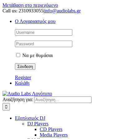
Μετάβαση στο περιεχόμενο
Call us: 2310933055
|
info@audiolabs.gr
Ο Λογαριασμός μου
Να με θυμάσαι
Register
Καλάθι
Αναζήτηση για:
Εξοπλισμός DJ
DJ Players
CD Players
Media Players