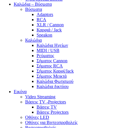
Καλώδια – Βύσματα
Βύσματα
Adaptors
RCA
XLR / Cannon
Καρφιά / Jack
Speakon
Καλώδια
Καλώδια Ηχείων
MIDI / USB
Ρεύματος
Σήματος Cannon
Σήματος RCA
Σήματος Καρφί/Jack
Σήματος Μεικτά
Καλώδια Φωτισμού
Καλώδια δικτύου
Εικόνα
Video Streaming
Βάσεις TV -Projectors
Βάσεις TV
Βάσεις Projectors
Οθόνες LED
Οθόνες για Βιντεοπροβολείς
Βιντεοπροβολείς