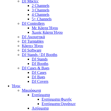
DJ Μίκτες
2 Channels
3 Channels
4 Channels
5+ Channels
DJ Controllers
Με Κάρτα Ήχου
Χωρίς Κάρτα Ήχου
DJ Ακουστικά
DJ Turntables
Κάρτες Ήχου
DJ Software
DJ Stands / DJ Booths
DJ Stands
DJ Booths
DJ Cases & Bags
DJ Cases
DJ Bags
DJ Covers
Ήχος
Μικρόφωνα
Ενσύρματα
Ενσύρματα Φωνής
Ενσύρματα Οργάνων
Ασύρματα