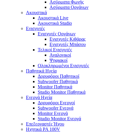
Ασύρματα Φωνής
Ασύρματα Οργάνων
Ακουστικά
Ακουστικά Live
Ακουστικά Studio
Ενισχυτές
Ενισχυτές Οργάνων
Ενισχυτές Κιθάρας
Ενισχυτές Μπάσου
Τελικοί Ενισχυτές
Αναλογικοί
Ψηφιακοί
Ολοκληρωμένοι Ενισχυτές
Παθητικά Ηχεία
Δορυφόροι Παθητικοί
Subwoofer Παθητικά
Monitor Παθητικά
Studio Monitor Παθητικά
Ενεργά Ηχεία
Δορυφόροι Ενεργοί
Subwoofer Ενεργά
Monitor Ενεργά
Studio Monitor Ενεργά
Επεξεργαστές Ήχου
Ηχητικά PA 100V