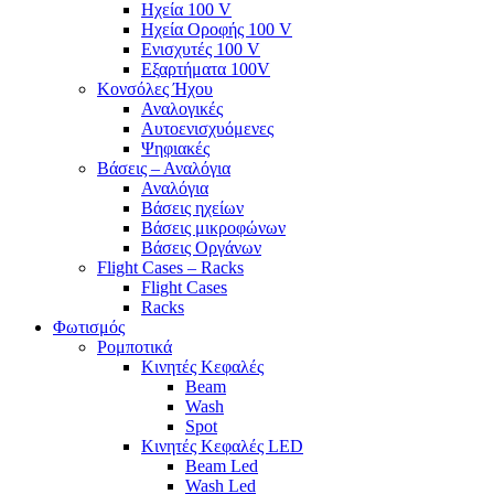
Ηχεία 100 V
Ηχεία Οροφής 100 V
Ενισχυτές 100 V
Εξαρτήματα 100V
Κονσόλες Ήχου
Αναλογικές
Αυτοενισχυόμενες
Ψηφιακές
Βάσεις – Αναλόγια
Αναλόγια
Βάσεις ηχείων
Βάσεις μικροφώνων
Βάσεις Οργάνων
Flight Cases – Racks
Flight Cases
Racks
Φωτισμός
Ρομποτικά
Κινητές Κεφαλές
Beam
Wash
Spot
Κινητές Κεφαλές LED
Beam Led
Wash Led