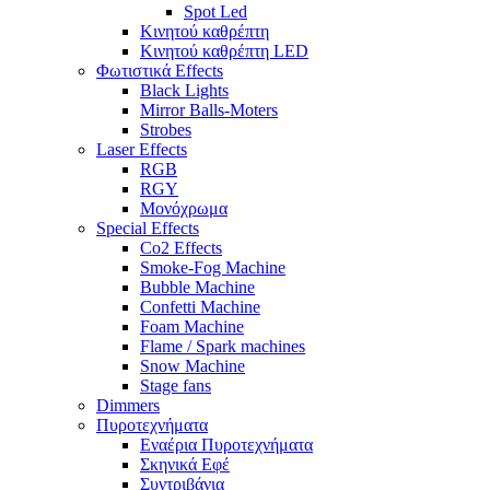
Spot Led
Κινητού καθρέπτη
Κινητού καθρέπτη LED
Φωτιστικά Effects
Black Lights
Mirror Balls-Moters
Strobes
Laser Effects
RGB
RGY
Μονόχρωμα
Special Effects
Co2 Effects
Smoke-Fog Machine
Bubble Machine
Confetti Machine
Foam Machine
Flame / Spark machines
Snow Machine
Stage fans
Dimmers
Πυροτεχνήματα
Εναέρια Πυροτεχνήματα
Σκηνικά Εφέ
Συντριβάνια