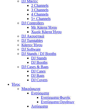
DJ Μίκτες
2 Channels
3 Channels
4 Channels
5+ Channels
DJ Controllers
Με Κάρτα Ήχου
Χωρίς Κάρτα Ήχου
DJ Ακουστικά
DJ Turntables
Κάρτες Ήχου
DJ Software
DJ Stands / DJ Booths
DJ Stands
DJ Booths
DJ Cases & Bags
DJ Cases
DJ Bags
DJ Covers
Ήχος
Μικρόφωνα
Ενσύρματα
Ενσύρματα Φωνής
Ενσύρματα Οργάνων
Ασύρματα