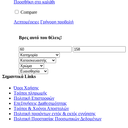
Προσθήκη στο καλάθι
Compare
Λεπτομέρειες
Γρήγορη προβολή
Βρες αυτό που θέλεις!
Σημαντικά Links
Όροι Χρήσης
Τρόποι πληρωμής
Πολιτική Επιστροφών
Επεξηγήσεις Διαθεσιμότητας
Τρόποι & Χρόνοι Αποστολών
Πολιτική προιόντων εντός & εκτός εγγύησης
Πολιτική Προστασίας Προσωπικών Δεδομένων