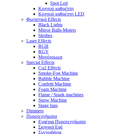
Spot Led
Κινητού καθρέπτη
Κινητού καθρέπτη LED
Φωτιστικά Effects
Black Lights
Mirror Balls-Moters
Strobes
Laser Effects
RGB
RGY
Μονόχρωμα
Special Effects
Co2 Effects
Smoke-Fog Machine
Bubble Machine
Confetti Machine
Foam Machine
Flame / Spark machines
Snow Machine
Stage fans
Dimmers
Πυροτεχνήματα
Εναέρια Πυροτεχνήματα
Σκηνικά Εφέ
Συντριβάνια