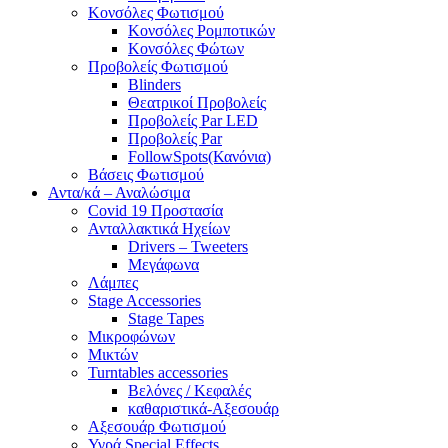
Κονσόλες Φωτισμού
Κονσόλες Ρομποτικών
Κονσόλες Φώτων
Προβολείς Φωτισμού
Blinders
Θεατρικοί Προβολείς
Προβολείς Par LED
Προβολείς Par
FollowSpots(Κανόνια)
Βάσεις Φωτισμού
Αντα/κά – Αναλώσιμα
Covid 19 Προστασία
Ανταλλακτικά Ηχείων
Drivers – Tweeters
Μεγάφωνα
Λάμπες
Stage Accessories
Stage Tapes
Μικροφώνων
Μικτών
Turntables accessories
Βελόνες / Κεφαλές
καθαριστικά-Αξεσουάρ
Αξεσουάρ Φωτισμού
Υγρά Special Effects