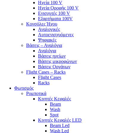
Ηχεία 100 V
Ηχεία Οροφής 100 V
Ενισχυτές 100 V
Εξαρτήματα 100V
Κονσόλες Ήχου
Αναλογικές
Αυτοενισχυόμενες
Ψηφιακές
Βάσεις – Αναλόγια
Αναλόγια
Βάσεις ηχείων
Βάσεις μικροφώνων
Βάσεις Οργάνων
Flight Cases – Racks
Flight Cases
Racks
Φωτισμός
Ρομποτικά
Κινητές Κεφαλές
Beam
Wash
Spot
Κινητές Κεφαλές LED
Beam Led
Wash Led