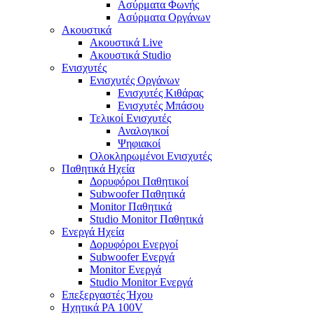
Ασύρματα Φωνής
Ασύρματα Οργάνων
Ακουστικά
Ακουστικά Live
Ακουστικά Studio
Ενισχυτές
Ενισχυτές Οργάνων
Ενισχυτές Κιθάρας
Ενισχυτές Μπάσου
Τελικοί Ενισχυτές
Αναλογικοί
Ψηφιακοί
Ολοκληρωμένοι Ενισχυτές
Παθητικά Ηχεία
Δορυφόροι Παθητικοί
Subwoofer Παθητικά
Monitor Παθητικά
Studio Monitor Παθητικά
Ενεργά Ηχεία
Δορυφόροι Ενεργοί
Subwoofer Ενεργά
Monitor Ενεργά
Studio Monitor Ενεργά
Επεξεργαστές Ήχου
Ηχητικά PA 100V