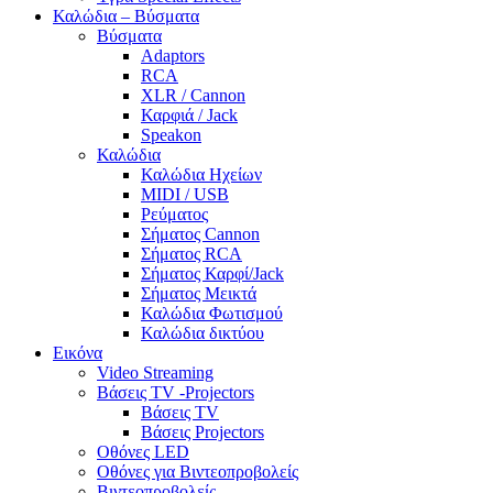
Καλώδια – Βύσματα
Βύσματα
Adaptors
RCA
XLR / Cannon
Καρφιά / Jack
Speakon
Καλώδια
Καλώδια Ηχείων
MIDI / USB
Ρεύματος
Σήματος Cannon
Σήματος RCA
Σήματος Καρφί/Jack
Σήματος Μεικτά
Καλώδια Φωτισμού
Καλώδια δικτύου
Εικόνα
Video Streaming
Βάσεις TV -Projectors
Βάσεις TV
Βάσεις Projectors
Οθόνες LED
Οθόνες για Βιντεοπροβολείς
Βιντεοπροβολείς