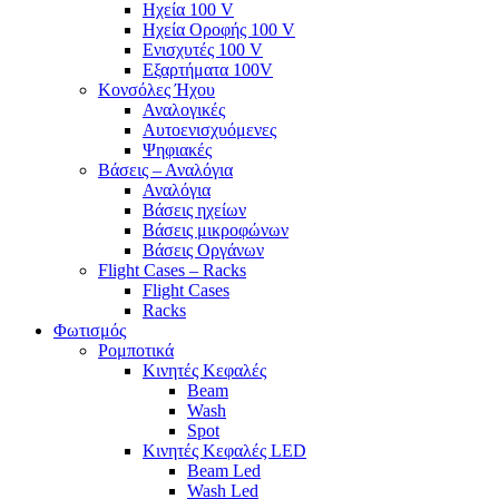
Ηχεία 100 V
Ηχεία Οροφής 100 V
Ενισχυτές 100 V
Εξαρτήματα 100V
Κονσόλες Ήχου
Αναλογικές
Αυτοενισχυόμενες
Ψηφιακές
Βάσεις – Αναλόγια
Αναλόγια
Βάσεις ηχείων
Βάσεις μικροφώνων
Βάσεις Οργάνων
Flight Cases – Racks
Flight Cases
Racks
Φωτισμός
Ρομποτικά
Κινητές Κεφαλές
Beam
Wash
Spot
Κινητές Κεφαλές LED
Beam Led
Wash Led