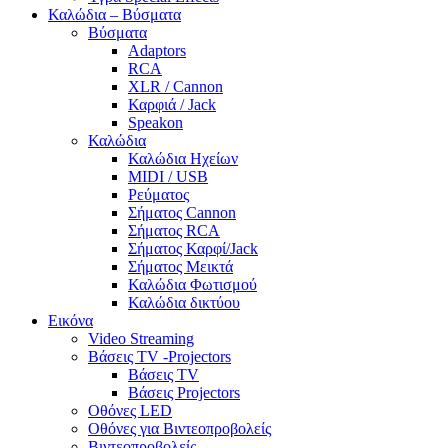
Καλώδια – Βύσματα
Βύσματα
Adaptors
RCA
XLR / Cannon
Καρφιά / Jack
Speakon
Καλώδια
Καλώδια Ηχείων
MIDI / USB
Ρεύματος
Σήματος Cannon
Σήματος RCA
Σήματος Καρφί/Jack
Σήματος Μεικτά
Καλώδια Φωτισμού
Καλώδια δικτύου
Εικόνα
Video Streaming
Βάσεις TV -Projectors
Βάσεις TV
Βάσεις Projectors
Οθόνες LED
Οθόνες για Βιντεοπροβολείς
Βιντεοπροβολείς