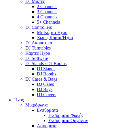
DJ Μίκτες
2 Channels
3 Channels
4 Channels
5+ Channels
DJ Controllers
Με Κάρτα Ήχου
Χωρίς Κάρτα Ήχου
DJ Ακουστικά
DJ Turntables
Κάρτες Ήχου
DJ Software
DJ Stands / DJ Booths
DJ Stands
DJ Booths
DJ Cases & Bags
DJ Cases
DJ Bags
DJ Covers
Ήχος
Μικρόφωνα
Ενσύρματα
Ενσύρματα Φωνής
Ενσύρματα Οργάνων
Ασύρματα