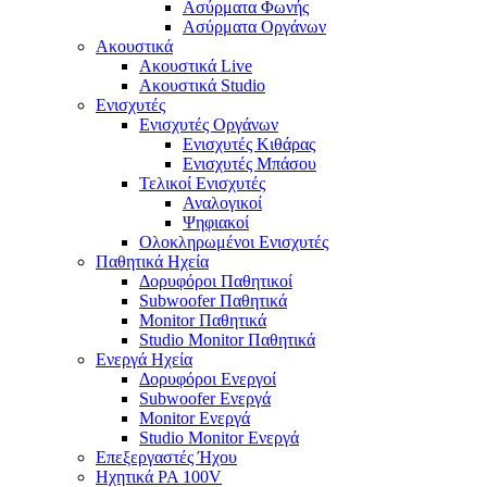
Ασύρματα Φωνής
Ασύρματα Οργάνων
Ακουστικά
Ακουστικά Live
Ακουστικά Studio
Ενισχυτές
Ενισχυτές Οργάνων
Ενισχυτές Κιθάρας
Ενισχυτές Μπάσου
Τελικοί Ενισχυτές
Αναλογικοί
Ψηφιακοί
Ολοκληρωμένοι Ενισχυτές
Παθητικά Ηχεία
Δορυφόροι Παθητικοί
Subwoofer Παθητικά
Monitor Παθητικά
Studio Monitor Παθητικά
Ενεργά Ηχεία
Δορυφόροι Ενεργοί
Subwoofer Ενεργά
Monitor Ενεργά
Studio Monitor Ενεργά
Επεξεργαστές Ήχου
Ηχητικά PA 100V