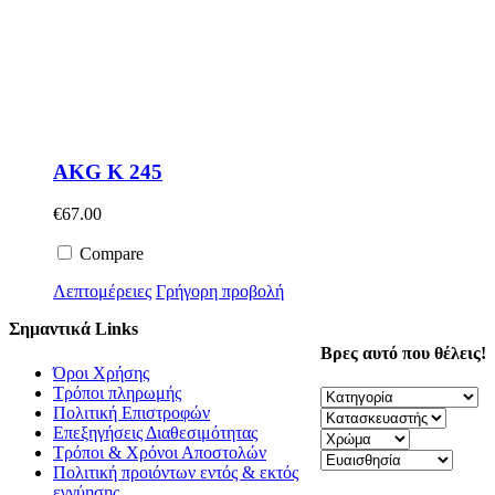
AKG K 245
€
67.00
Compare
Λεπτομέρειες
Γρήγορη προβολή
Σημαντικά Links
Βρες αυτό που θέλεις!
Όροι Χρήσης
Τρόποι πληρωμής
Πολιτική Επιστροφών
Επεξηγήσεις Διαθεσιμότητας
Τρόποι & Χρόνοι Αποστολών
Πολιτική προιόντων εντός & εκτός
εγγύησης