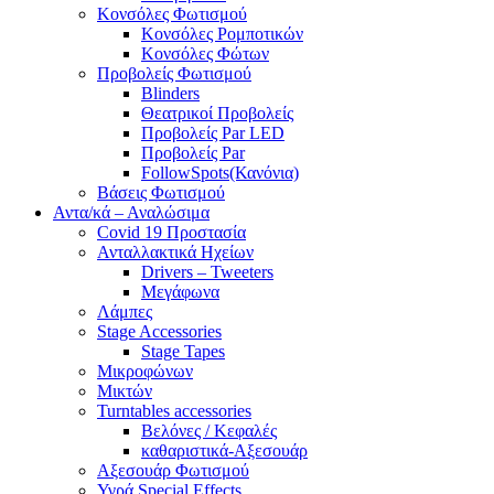
Κονσόλες Φωτισμού
Κονσόλες Ρομποτικών
Κονσόλες Φώτων
Προβολείς Φωτισμού
Blinders
Θεατρικοί Προβολείς
Προβολείς Par LED
Προβολείς Par
FollowSpots(Κανόνια)
Βάσεις Φωτισμού
Αντα/κά – Αναλώσιμα
Covid 19 Προστασία
Ανταλλακτικά Ηχείων
Drivers – Tweeters
Μεγάφωνα
Λάμπες
Stage Accessories
Stage Tapes
Μικροφώνων
Μικτών
Turntables accessories
Βελόνες / Κεφαλές
καθαριστικά-Αξεσουάρ
Αξεσουάρ Φωτισμού
Υγρά Special Effects