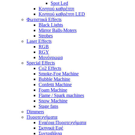
Spot Led
Κινητού καθρέπτη
Κινητού καθρέπτη LED
Φωτιστικά Effects
Black Lights
Mirror Balls-Moters
Strobes
Laser Effects
RGB
RGY
Μονόχρωμα
Special Effects
Co2 Effects
Smoke-Fog Machine
Bubble Machine
Confetti Machine
Foam Machine
Flame / Spark machines
Snow Machine
Stage fans
Dimmers
Πυροτεχνήματα
Εναέρια Πυροτεχνήματα
Σκηνικά Εφέ
Συντριβάνια