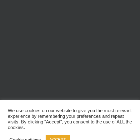
We use cookies on our website to give you the most relevant
experience by remembering your preferences and repeat
© Copyright
2026 | Audio Labs * Get Wired | All Rights Reserved
visits. By clicking “Accept”, you consent to the use of ALL the
cookies.
Facebook
Instagram
YouTube
LinkedIn
X
Cookie settings
ACCEPT