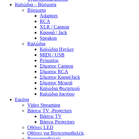
Καλώδια – Βύσματα
Βύσματα
Adaptors
RCA
XLR / Cannon
Καρφιά / Jack
Speakon
Καλώδια
Καλώδια Ηχείων
MIDI / USB
Ρεύματος
Σήματος Cannon
Σήματος RCA
Σήματος Καρφί/Jack
Σήματος Μεικτά
Καλώδια Φωτισμού
Καλώδια δικτύου
Εικόνα
Video Streaming
Βάσεις TV -Projectors
Βάσεις TV
Βάσεις Projectors
Οθόνες LED
Οθόνες για Βιντεοπροβολείς
Βιντεοπροβολείς