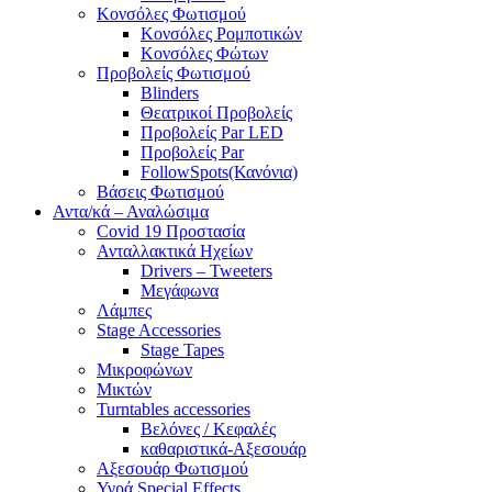
Κονσόλες Φωτισμού
Κονσόλες Ρομποτικών
Κονσόλες Φώτων
Προβολείς Φωτισμού
Blinders
Θεατρικοί Προβολείς
Προβολείς Par LED
Προβολείς Par
FollowSpots(Κανόνια)
Βάσεις Φωτισμού
Αντα/κά – Αναλώσιμα
Covid 19 Προστασία
Ανταλλακτικά Ηχείων
Drivers – Tweeters
Μεγάφωνα
Λάμπες
Stage Accessories
Stage Tapes
Μικροφώνων
Μικτών
Turntables accessories
Βελόνες / Κεφαλές
καθαριστικά-Αξεσουάρ
Αξεσουάρ Φωτισμού
Υγρά Special Effects