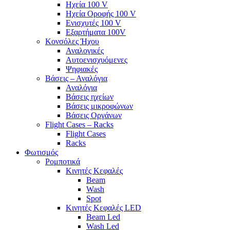
Ηχεία 100 V
Ηχεία Οροφής 100 V
Ενισχυτές 100 V
Εξαρτήματα 100V
Κονσόλες Ήχου
Αναλογικές
Αυτοενισχυόμενες
Ψηφιακές
Βάσεις – Αναλόγια
Αναλόγια
Βάσεις ηχείων
Βάσεις μικροφώνων
Βάσεις Οργάνων
Flight Cases – Racks
Flight Cases
Racks
Φωτισμός
Ρομποτικά
Κινητές Κεφαλές
Beam
Wash
Spot
Κινητές Κεφαλές LED
Beam Led
Wash Led