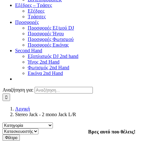
Εξέδρες – Τράσες
Εξέδρες
Τράσσες
Προσφορές
Προσφορές Εξ/μού DJ
Προσφορές Ήχου
Προσφορές Φωτισμού
Προσφορές Εικόνας
Second Hand
Εξοπλισμός DJ 2nd hand
Ήχος 2nd Hand
Φωτισμός 2nd Hand
Εικόνα 2nd Hand
Αναζήτηση για:
Αρχική
Stereo Jack - 2 mono Jack L/R
Βρες αυτό που θέλεις!
Φίλτρο