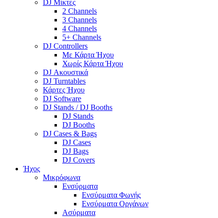
DJ Μίκτες
2 Channels
3 Channels
4 Channels
5+ Channels
DJ Controllers
Με Κάρτα Ήχου
Χωρίς Κάρτα Ήχου
DJ Ακουστικά
DJ Turntables
Κάρτες Ήχου
DJ Software
DJ Stands / DJ Booths
DJ Stands
DJ Booths
DJ Cases & Bags
DJ Cases
DJ Bags
DJ Covers
Ήχος
Μικρόφωνα
Ενσύρματα
Ενσύρματα Φωνής
Ενσύρματα Οργάνων
Ασύρματα