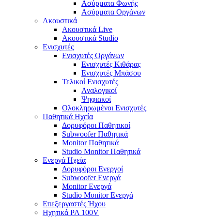
Ασύρματα Φωνής
Ασύρματα Οργάνων
Ακουστικά
Ακουστικά Live
Ακουστικά Studio
Ενισχυτές
Ενισχυτές Οργάνων
Ενισχυτές Κιθάρας
Ενισχυτές Μπάσου
Τελικοί Ενισχυτές
Αναλογικοί
Ψηφιακοί
Ολοκληρωμένοι Ενισχυτές
Παθητικά Ηχεία
Δορυφόροι Παθητικοί
Subwoofer Παθητικά
Monitor Παθητικά
Studio Monitor Παθητικά
Ενεργά Ηχεία
Δορυφόροι Ενεργοί
Subwoofer Ενεργά
Monitor Ενεργά
Studio Monitor Ενεργά
Επεξεργαστές Ήχου
Ηχητικά PA 100V