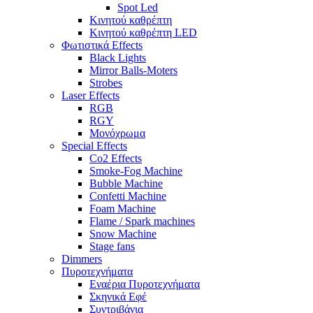
Spot Led
Κινητού καθρέπτη
Κινητού καθρέπτη LED
Φωτιστικά Effects
Black Lights
Mirror Balls-Moters
Strobes
Laser Effects
RGB
RGY
Μονόχρωμα
Special Effects
Co2 Effects
Smoke-Fog Machine
Bubble Machine
Confetti Machine
Foam Machine
Flame / Spark machines
Snow Machine
Stage fans
Dimmers
Πυροτεχνήματα
Εναέρια Πυροτεχνήματα
Σκηνικά Εφέ
Συντριβάνια