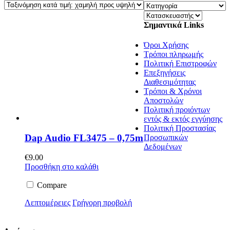
Σημαντικά Links
Όροι Χρήσης
Τρόποι πληρωμής
Πολιτική Επιστροφών
Επεξηγήσεις
Διαθεσιμότητας
Τρόποι & Χρόνοι
Αποστολών
Πολιτική προιόντων
εντός & εκτός εγγύησης
Πολιτική Προστασίας
Dap Audio FL3475 – 0,75m
Προσωπικών
Δεδομένων
€
9.00
Προσθήκη στο καλάθι
Compare
Λεπτομέρειες
Γρήγορη προβολή