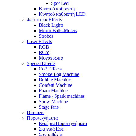
Spot Led
Κινητού καθρέπτη
Κινητού καθρέπτη LED
Φωτιστικά Effects
Black Lights
Mirror Balls-Moters
Strobes
Laser Effects
RGB
RGY
Μονόχρωμα
Special Effects
Co2 Effects
Smoke-Fog Machine
Bubble Machine
Confetti Machine
Foam Machine
Flame / Spark machines
Snow Machine
Stage fans
Dimmers
Πυροτεχνήματα
Εναέρια Πυροτεχνήματα
Σκηνικά Εφέ
Συντριβάνια