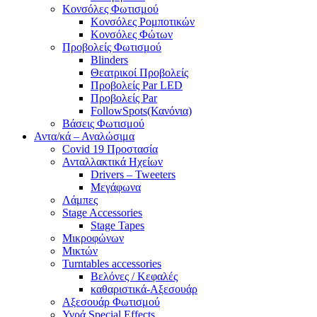
Κονσόλες Φωτισμού
Κονσόλες Ρομποτικών
Κονσόλες Φώτων
Προβολείς Φωτισμού
Blinders
Θεατρικοί Προβολείς
Προβολείς Par LED
Προβολείς Par
FollowSpots(Κανόνια)
Βάσεις Φωτισμού
Αντα/κά – Αναλώσιμα
Covid 19 Προστασία
Ανταλλακτικά Ηχείων
Drivers – Tweeters
Μεγάφωνα
Λάμπες
Stage Accessories
Stage Tapes
Μικροφώνων
Μικτών
Turntables accessories
Βελόνες / Κεφαλές
καθαριστικά-Αξεσουάρ
Αξεσουάρ Φωτισμού
Υγρά Special Effects