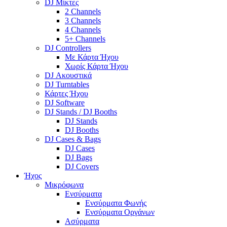
DJ Μίκτες
2 Channels
3 Channels
4 Channels
5+ Channels
DJ Controllers
Με Κάρτα Ήχου
Χωρίς Κάρτα Ήχου
DJ Ακουστικά
DJ Turntables
Κάρτες Ήχου
DJ Software
DJ Stands / DJ Booths
DJ Stands
DJ Booths
DJ Cases & Bags
DJ Cases
DJ Bags
DJ Covers
Ήχος
Μικρόφωνα
Ενσύρματα
Ενσύρματα Φωνής
Ενσύρματα Οργάνων
Ασύρματα