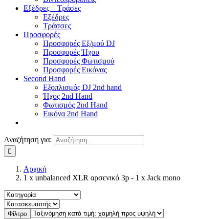
Εξέδρες – Τράσες
Εξέδρες
Τράσσες
Προσφορές
Προσφορές Εξ/μού DJ
Προσφορές Ήχου
Προσφορές Φωτισμού
Προσφορές Εικόνας
Second Hand
Εξοπλισμός DJ 2nd hand
Ήχος 2nd Hand
Φωτισμός 2nd Hand
Εικόνα 2nd Hand
Αναζήτηση για:
Αρχική
1 x unbalanced XLR αρσενικό 3p - 1 x Jack mono
Φίλτρο