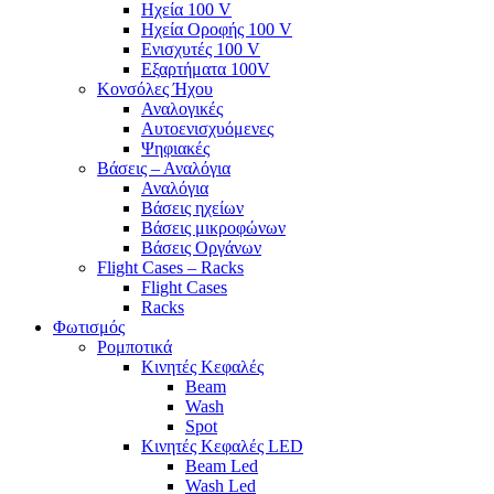
Ηχεία 100 V
Ηχεία Οροφής 100 V
Ενισχυτές 100 V
Εξαρτήματα 100V
Κονσόλες Ήχου
Αναλογικές
Αυτοενισχυόμενες
Ψηφιακές
Βάσεις – Αναλόγια
Αναλόγια
Βάσεις ηχείων
Βάσεις μικροφώνων
Βάσεις Οργάνων
Flight Cases – Racks
Flight Cases
Racks
Φωτισμός
Ρομποτικά
Κινητές Κεφαλές
Beam
Wash
Spot
Κινητές Κεφαλές LED
Beam Led
Wash Led