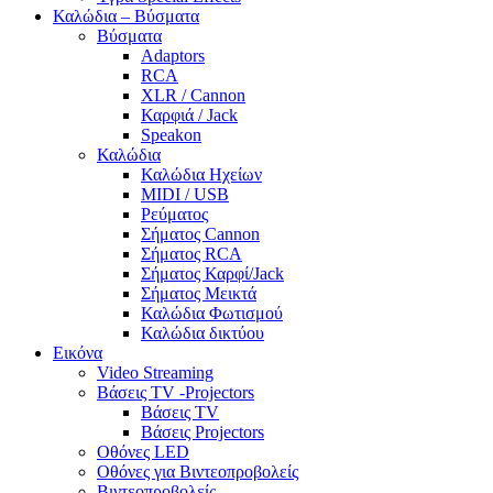
Καλώδια – Βύσματα
Βύσματα
Adaptors
RCA
XLR / Cannon
Καρφιά / Jack
Speakon
Καλώδια
Καλώδια Ηχείων
MIDI / USB
Ρεύματος
Σήματος Cannon
Σήματος RCA
Σήματος Καρφί/Jack
Σήματος Μεικτά
Καλώδια Φωτισμού
Καλώδια δικτύου
Εικόνα
Video Streaming
Βάσεις TV -Projectors
Βάσεις TV
Βάσεις Projectors
Οθόνες LED
Οθόνες για Βιντεοπροβολείς
Βιντεοπροβολείς