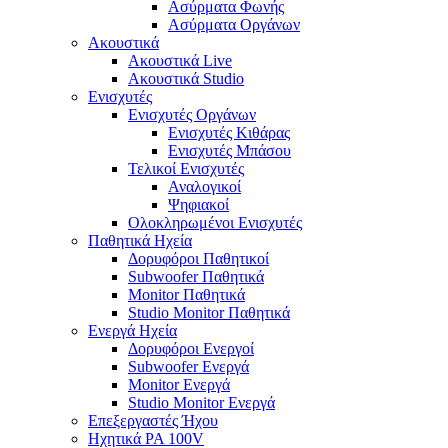
Ασύρματα Φωνής
Ασύρματα Οργάνων
Ακουστικά
Ακουστικά Live
Ακουστικά Studio
Ενισχυτές
Ενισχυτές Οργάνων
Ενισχυτές Κιθάρας
Ενισχυτές Μπάσου
Τελικοί Ενισχυτές
Αναλογικοί
Ψηφιακοί
Ολοκληρωμένοι Ενισχυτές
Παθητικά Ηχεία
Δορυφόροι Παθητικοί
Subwoofer Παθητικά
Monitor Παθητικά
Studio Monitor Παθητικά
Ενεργά Ηχεία
Δορυφόροι Ενεργοί
Subwoofer Ενεργά
Monitor Ενεργά
Studio Monitor Ενεργά
Επεξεργαστές Ήχου
Ηχητικά PA 100V