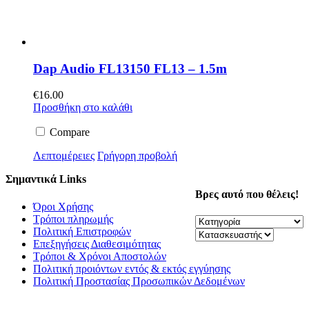
Dap Audio FL13150 FL13 – 1.5m
€
16.00
Προσθήκη στο καλάθι
Compare
Λεπτομέρειες
Γρήγορη προβολή
Σημαντικά Links
Βρες αυτό που θέλεις!
Όροι Χρήσης
Τρόποι πληρωμής
Πολιτική Επιστροφών
Επεξηγήσεις Διαθεσιμότητας
Τρόποι & Χρόνοι Αποστολών
Πολιτική προιόντων εντός & εκτός εγγύησης
Πολιτική Προστασίας Προσωπικών Δεδομένων