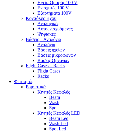
Ηχεία Οροφής 100 V
Ενισχυτές 100 V
Εξαρτήματα 100V
Κονσόλες Ήχου
Αναλογικές
Αυτοενισχυόμενες
Ψηφιακές
Βάσεις – Αναλόγια
Αναλόγια
Βάσεις ηχείων
Βάσεις μικροφώνων
Βάσεις Οργάνων
Flight Cases – Racks
Flight Cases
Racks
Φωτισμός
Ρομποτικά
Κινητές Κεφαλές
Beam
Wash
Spot
Κινητές Κεφαλές LED
Beam Led
Wash Led
Spot Led