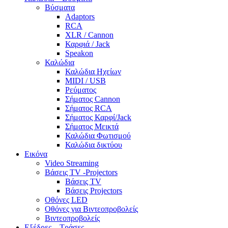
Βύσματα
Adaptors
RCA
XLR / Cannon
Καρφιά / Jack
Speakon
Καλώδια
Καλώδια Ηχείων
MIDI / USB
Ρεύματος
Σήματος Cannon
Σήματος RCA
Σήματος Καρφί/Jack
Σήματος Μεικτά
Καλώδια Φωτισμού
Καλώδια δικτύου
Εικόνα
Video Streaming
Βάσεις TV -Projectors
Βάσεις TV
Βάσεις Projectors
Οθόνες LED
Οθόνες για Βιντεοπροβολείς
Βιντεοπροβολείς
Εξέδρες – Τράσες