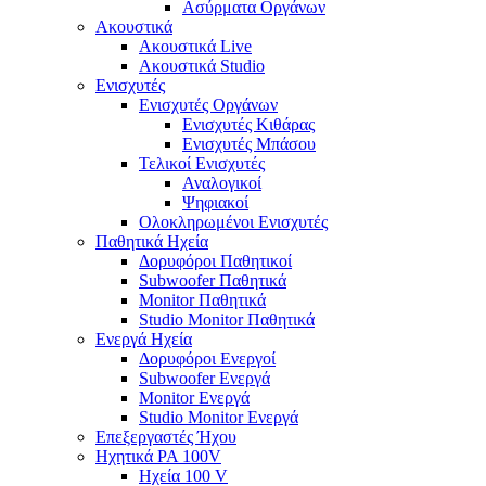
Ασύρματα Οργάνων
Ακουστικά
Ακουστικά Live
Ακουστικά Studio
Ενισχυτές
Ενισχυτές Οργάνων
Ενισχυτές Κιθάρας
Ενισχυτές Μπάσου
Τελικοί Ενισχυτές
Αναλογικοί
Ψηφιακοί
Ολοκληρωμένοι Ενισχυτές
Παθητικά Ηχεία
Δορυφόροι Παθητικοί
Subwoofer Παθητικά
Monitor Παθητικά
Studio Monitor Παθητικά
Ενεργά Ηχεία
Δορυφόροι Ενεργοί
Subwoofer Ενεργά
Monitor Ενεργά
Studio Monitor Ενεργά
Επεξεργαστές Ήχου
Ηχητικά PA 100V
Ηχεία 100 V