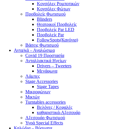
Κονσόλες Ρομποτικών
Κονσόλες Φώτων
Προβολείς Φωτισμού
Blinders
Θεατρικοί Προβολείς
Προβολείς Par LED
Προβολείς Par
FollowSpots(Κανόνια)
Βάσεις Φωτισμού
Αντα/κά – Αναλώσιμα
Covid 19 Προστασία
Ανταλλακτικά Ηχείων
Drivers – Tweeters
Μεγάφωνα
Λάμπες
Stage Accessories
Stage Tapes
Μικροφώνων
Μικτών
Turntables accessories
Βελόνες / Κεφαλές
καθαριστικά-Αξεσουάρ
Αξεσουάρ Φωτισμού
Υγρά Special Effects
Καλώδια – Βύσματα