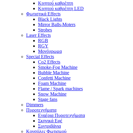
Κινητού καθρέπτη
Κινητού καθρέπτη LED
Φωτιστικά Effects
Black Lights
Mirror Balls-Moters
Strobes
Laser Effects
RGB
RGY
Μονόχρωμα
Special Effects
Co2 Effects
Smoke-Fog Machine
Bubble Machine
Confetti Machine
Foam Machine
Flame / Spark machines
Snow Machine
Stage fans
Dimmers
Πυροτεχνήματα
Εναέρια Πυροτεχνήματα
Σκηνικά Εφέ
Συντριβάνια
Κονσόλες Φωτισμού