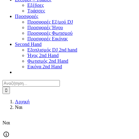
Εξέδρες
Τράσσες
Προσφορές
Προσφορές Εξ/μού DJ
Προσφορές Ήχου
Προσφορές Φωτισμού
Προσφορές Εικόνας
Second Hand
Εξοπλισμός DJ 2nd hand
Ήχος 2nd Hand
Φωτισμός 2nd Hand
Εικόνα 2nd Hand
Αναζήτηση
για:
Αρχική
Ναι
Ναι