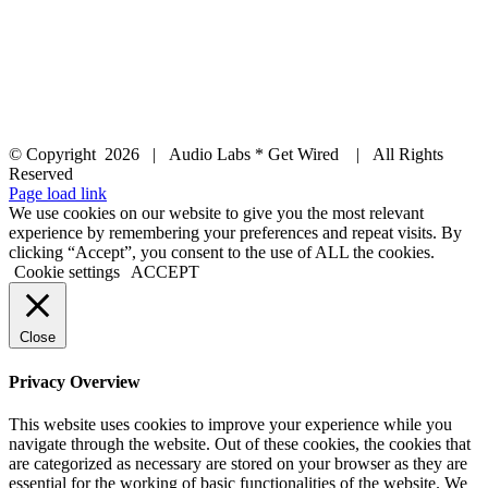
© Copyright
2026 | Audio Labs * Get Wired | All Rights
Reserved
Facebook
Instagram
YouTube
LinkedIn
X
Page load link
We use cookies on our website to give you the most relevant
experience by remembering your preferences and repeat visits. By
clicking “Accept”, you consent to the use of ALL the cookies.
Cookie settings
ACCEPT
Close
Privacy Overview
This website uses cookies to improve your experience while you
navigate through the website. Out of these cookies, the cookies that
are categorized as necessary are stored on your browser as they are
essential for the working of basic functionalities of the website. We