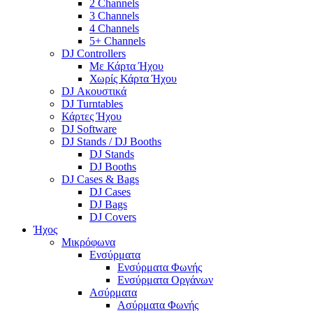
2 Channels
3 Channels
4 Channels
5+ Channels
DJ Controllers
Με Κάρτα Ήχου
Χωρίς Κάρτα Ήχου
DJ Ακουστικά
DJ Turntables
Κάρτες Ήχου
DJ Software
DJ Stands / DJ Booths
DJ Stands
DJ Booths
DJ Cases & Bags
DJ Cases
DJ Bags
DJ Covers
Ήχος
Μικρόφωνα
Ενσύρματα
Ενσύρματα Φωνής
Ενσύρματα Οργάνων
Ασύρματα
Ασύρματα Φωνής