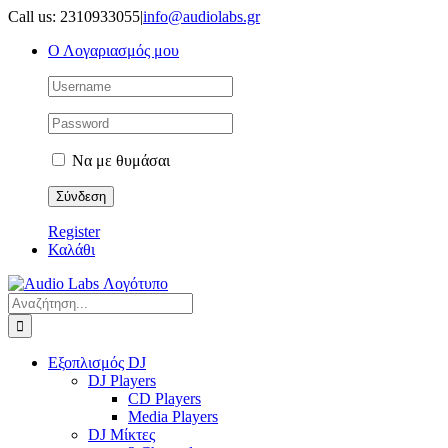
Μετάβαση
Call us: 2310933055
|
info@audiolabs.gr
στο
Ο Λογαριασμός μου
περιεχόμενο
Να με θυμάσαι
Register
Καλάθι
Αναζήτηση
για:
Εξοπλισμός DJ
DJ Players
CD Players
Media Players
DJ Μίκτες