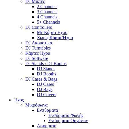
DJ Μίκτες
2 Channels
3 Channels
4 Channels
5+ Channels
DJ Controllers
Με Κάρτα Ήχου
Χωρίς Κάρτα Ήχου
DJ Ακουστικά
DJ Turntables
Κάρτες Ήχου
DJ Software
DJ Stands / DJ Booths
DJ Stands
DJ Booths
DJ Cases & Bags
DJ Cases
DJ Bags
DJ Covers
Ήχος
Μικρόφωνα
Ενσύρματα
Ενσύρματα Φωνής
Ενσύρματα Οργάνων
Ασύρματα