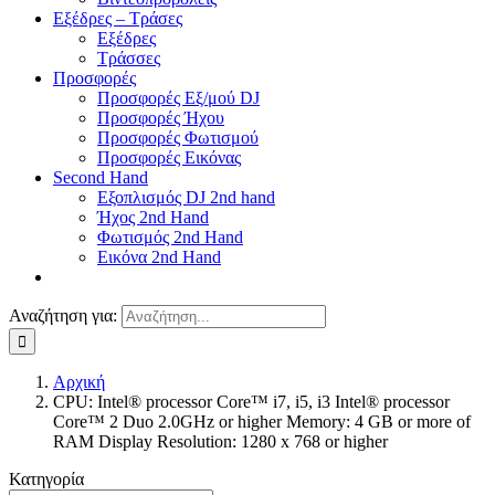
Εξέδρες – Τράσες
Εξέδρες
Τράσσες
Προσφορές
Προσφορές Εξ/μού DJ
Προσφορές Ήχου
Προσφορές Φωτισμού
Προσφορές Εικόνας
Second Hand
Εξοπλισμός DJ 2nd hand
Ήχος 2nd Hand
Φωτισμός 2nd Hand
Εικόνα 2nd Hand
Αναζήτηση για:
Αρχική
CPU: Intel® processor Core™ i7, i5, i3 Intel® processor
Core™ 2 Duo 2.0GHz or higher Memory: 4 GB or more of
RAM Display Resolution: 1280 x 768 or higher
Κατηγορία