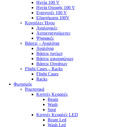
Ηχεία 100 V
Ηχεία Οροφής 100 V
Ενισχυτές 100 V
Εξαρτήματα 100V
Κονσόλες Ήχου
Αναλογικές
Αυτοενισχυόμενες
Ψηφιακές
Βάσεις – Αναλόγια
Αναλόγια
Βάσεις ηχείων
Βάσεις μικροφώνων
Βάσεις Οργάνων
Flight Cases – Racks
Flight Cases
Racks
Φωτισμός
Ρομποτικά
Κινητές Κεφαλές
Beam
Wash
Spot
Κινητές Κεφαλές LED
Beam Led
Wash Led