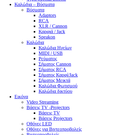
Καλώδια – Βύσματα
Βύσματα
Adaptors
RCA
XLR / Cannon
Καρφιά / Jack
Speakon
Καλώδια
Καλώδια Ηχείων
MIDI / USB
Ρεύματος
Σήματος Cannon
Σήματος RCA
Σήματος Καρφί/Jack
Σήματος Μεικτά
Καλώδια Φωτισμού
Καλώδια δικτύου
Εικόνα
Video Streaming
Βάσεις TV -Projectors
Βάσεις TV
Βάσεις Projectors
Οθόνες LED
Οθόνες για Βιντεοπροβολείς
Βιντεοπροβολείς