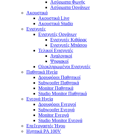
Ασύρματα Φωνής
Ασύρματα Οργάνων
Ακουστικά
Ακουστικά Live
Ακουστικά Studio
Ενισχυτές
Ενισχυτές Οργάνων
Ενισχυτές Κιθάρας
Ενισχυτές Μπάσου
Τελικοί Ενισχυτές
Αναλογικοί
Ψηφιακοί
Ολοκληρωμένοι Ενισχυτές
Παθητικά Ηχεία
Δορυφόροι Παθητικοί
Subwoofer Παθητικά
Monitor Παθητικά
Studio Monitor Παθητικά
Ενεργά Ηχεία
Δορυφόροι Ενεργοί
Subwoofer Ενεργά
Monitor Ενεργά
Studio Monitor Ενεργά
Επεξεργαστές Ήχου
Ηχητικά PA 100V