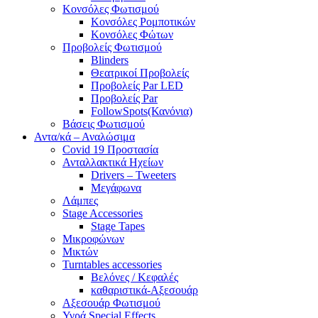
Κονσόλες Φωτισμού
Κονσόλες Ρομποτικών
Κονσόλες Φώτων
Προβολείς Φωτισμού
Blinders
Θεατρικοί Προβολείς
Προβολείς Par LED
Προβολείς Par
FollowSpots(Κανόνια)
Βάσεις Φωτισμού
Αντα/κά – Αναλώσιμα
Covid 19 Προστασία
Ανταλλακτικά Ηχείων
Drivers – Tweeters
Μεγάφωνα
Λάμπες
Stage Accessories
Stage Tapes
Μικροφώνων
Μικτών
Turntables accessories
Βελόνες / Κεφαλές
καθαριστικά-Αξεσουάρ
Αξεσουάρ Φωτισμού
Υγρά Special Effects