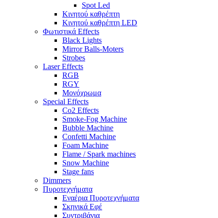
Spot Led
Κινητού καθρέπτη
Κινητού καθρέπτη LED
Φωτιστικά Effects
Black Lights
Mirror Balls-Moters
Strobes
Laser Effects
RGB
RGY
Μονόχρωμα
Special Effects
Co2 Effects
Smoke-Fog Machine
Bubble Machine
Confetti Machine
Foam Machine
Flame / Spark machines
Snow Machine
Stage fans
Dimmers
Πυροτεχνήματα
Εναέρια Πυροτεχνήματα
Σκηνικά Εφέ
Συντριβάνια