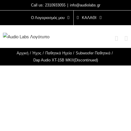
Μετάβαση
Call us: 2310933055
|
info@audiolabs.gr
στο
Ο Λογαριασμός μου
ΚΑΛΆΘΙ
περιεχόμενο
Αρχική
Ήχος
Παθητικά Ηχεία
Subwoofer Παθητικά
Dap Audio XT-15B MKII(Discontinued)