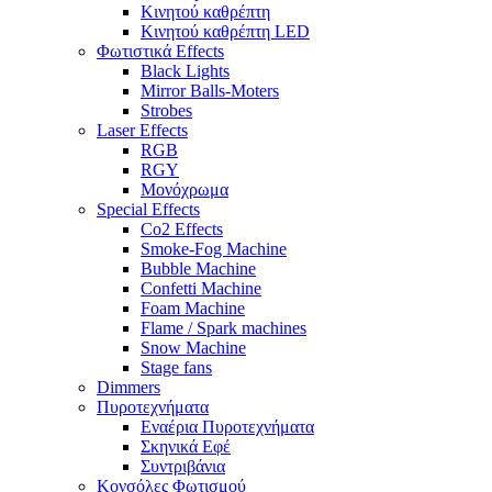
Κινητού καθρέπτη
Κινητού καθρέπτη LED
Φωτιστικά Effects
Black Lights
Mirror Balls-Moters
Strobes
Laser Effects
RGB
RGY
Μονόχρωμα
Special Effects
Co2 Effects
Smoke-Fog Machine
Bubble Machine
Confetti Machine
Foam Machine
Flame / Spark machines
Snow Machine
Stage fans
Dimmers
Πυροτεχνήματα
Εναέρια Πυροτεχνήματα
Σκηνικά Εφέ
Συντριβάνια
Κονσόλες Φωτισμού