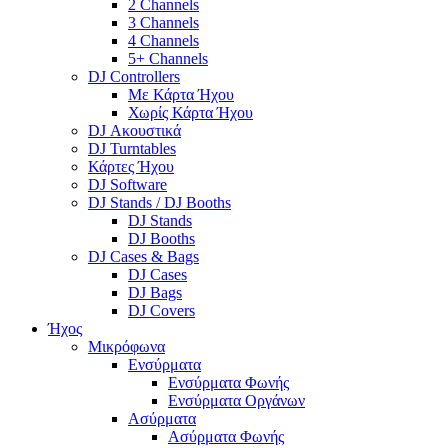
2 Channels
3 Channels
4 Channels
5+ Channels
DJ Controllers
Με Κάρτα Ήχου
Χωρίς Κάρτα Ήχου
DJ Ακουστικά
DJ Turntables
Κάρτες Ήχου
DJ Software
DJ Stands / DJ Booths
DJ Stands
DJ Booths
DJ Cases & Bags
DJ Cases
DJ Bags
DJ Covers
Ήχος
Μικρόφωνα
Ενσύρματα
Ενσύρματα Φωνής
Ενσύρματα Οργάνων
Ασύρματα
Ασύρματα Φωνής