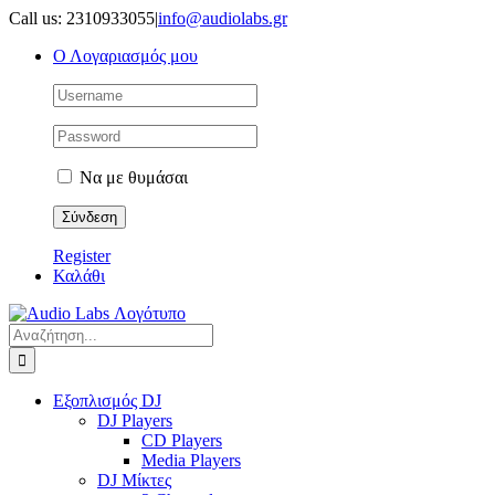
Μετάβαση
Call us: 2310933055
|
info@audiolabs.gr
στο
Ο Λογαριασμός μου
περιεχόμενο
Να με θυμάσαι
Register
Καλάθι
Αναζήτηση
για:
Εξοπλισμός DJ
DJ Players
CD Players
Media Players
DJ Μίκτες