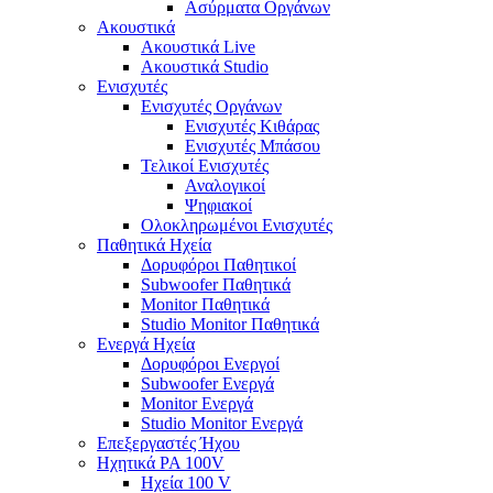
Ασύρματα Οργάνων
Ακουστικά
Ακουστικά Live
Ακουστικά Studio
Ενισχυτές
Ενισχυτές Οργάνων
Ενισχυτές Κιθάρας
Ενισχυτές Μπάσου
Τελικοί Ενισχυτές
Αναλογικοί
Ψηφιακοί
Ολοκληρωμένοι Ενισχυτές
Παθητικά Ηχεία
Δορυφόροι Παθητικοί
Subwoofer Παθητικά
Monitor Παθητικά
Studio Monitor Παθητικά
Ενεργά Ηχεία
Δορυφόροι Ενεργοί
Subwoofer Ενεργά
Monitor Ενεργά
Studio Monitor Ενεργά
Επεξεργαστές Ήχου
Ηχητικά PA 100V
Ηχεία 100 V