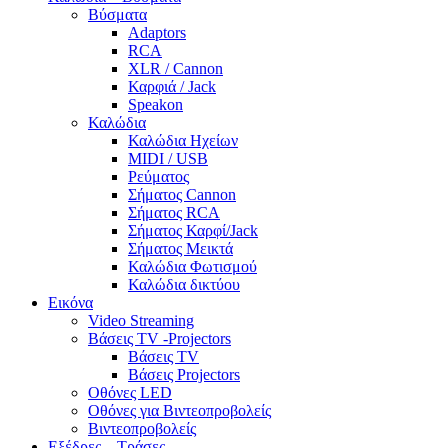
Βύσματα
Adaptors
RCA
XLR / Cannon
Καρφιά / Jack
Speakon
Καλώδια
Καλώδια Ηχείων
MIDI / USB
Ρεύματος
Σήματος Cannon
Σήματος RCA
Σήματος Καρφί/Jack
Σήματος Μεικτά
Καλώδια Φωτισμού
Καλώδια δικτύου
Εικόνα
Video Streaming
Βάσεις TV -Projectors
Βάσεις TV
Βάσεις Projectors
Οθόνες LED
Οθόνες για Βιντεοπροβολείς
Βιντεοπροβολείς
Εξέδρες – Τράσες