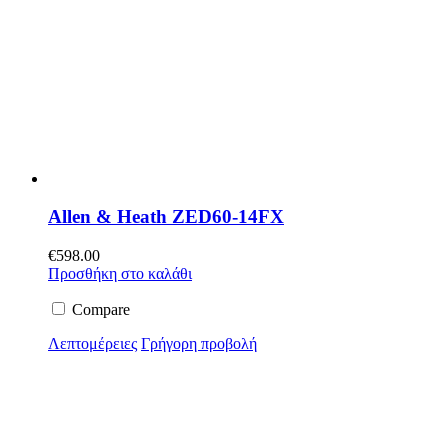
Allen & Heath ZED60-14FX
€
598.00
Προσθήκη στο καλάθι
Compare
Λεπτομέρειες
Γρήγορη προβολή