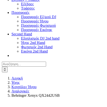
Εξέδρες
Τράσσες
Προσφορές
Προσφορές Εξ/μού DJ
Προσφορές Ήχου
Προσφορές Φωτισμού
Προσφορές Εικόνας
Second Hand
Εξοπλισμός DJ 2nd hand
Ήχος 2nd Hand
Φωτισμός 2nd Hand
Εικόνα 2nd Hand
Αναζήτηση
για:
Αρχική
Ήχος
Κονσόλες Ήχου
Αναλογικές
Behringer Xenyx QX2442USB