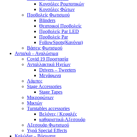
Κονσόλες Ρομποτικών
Κονσόλες Φώτων
Προβολείς Φωτισμού
Blinders
Θεατρικοί Προβολείς
Προβολείς Par LED
Προβολείς Par
FollowSpots(Κανόνια)
Βάσεις Φωτισμού
Αντα/κά – Αναλώσιμα
Covid 19 Προστασία
Ανταλλακτικά Ηχείων
Drivers – Tweeters
Μεγάφωνα
Λάμπες
Stage Accessories
Stage Tapes
Μικροφώνων
Μικτών
Turntables accessories
Βελόνες / Κεφαλές
καθαριστικά-Αξεσουάρ
Αξεσουάρ Φωτισμού
Υγρά Special Effects
Καλώδια – Βύσματα