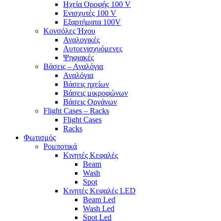
Ηχεία Οροφής 100 V
Ενισχυτές 100 V
Εξαρτήματα 100V
Κονσόλες Ήχου
Αναλογικές
Αυτοενισχυόμενες
Ψηφιακές
Βάσεις – Αναλόγια
Αναλόγια
Βάσεις ηχείων
Βάσεις μικροφώνων
Βάσεις Οργάνων
Flight Cases – Racks
Flight Cases
Racks
Φωτισμός
Ρομποτικά
Κινητές Κεφαλές
Beam
Wash
Spot
Κινητές Κεφαλές LED
Beam Led
Wash Led
Spot Led