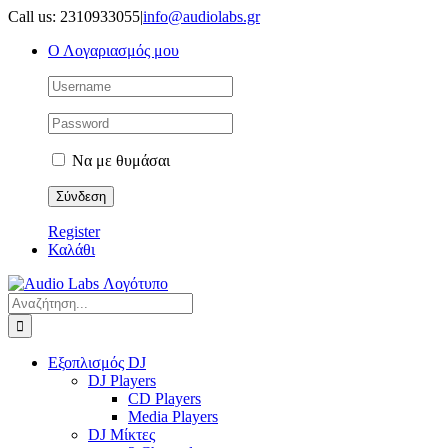
Μετάβαση
Call us: 2310933055
|
info@audiolabs.gr
στο
Ο Λογαριασμός μου
περιεχόμενο
Να με θυμάσαι
Register
Καλάθι
Αναζήτηση
για:
Εξοπλισμός DJ
DJ Players
CD Players
Media Players
DJ Μίκτες