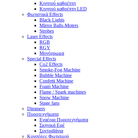
Κινητού καθρέπτη
Κινητού καθρέπτη LED
Φωτιστικά Effects
Black Lights
Mirror Balls-Moters
Strobes
Laser Effects
RGB
RGY
Μονόχρωμα
Special Effects
Co2 Effects
Smoke-Fog Machine
Bubble Machine
Confetti Machine
Foam Machine
Flame / Spark machines
Snow Machine
Stage fans
Dimmers
Πυροτεχνήματα
Εναέρια Πυροτεχνήματα
Σκηνικά Εφέ
Συντριβάνια
Κονσόλες Φωτισμού