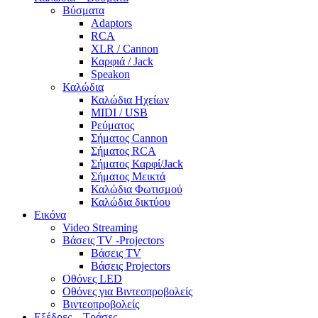
Βύσματα
Adaptors
RCA
XLR / Cannon
Καρφιά / Jack
Speakon
Καλώδια
Καλώδια Ηχείων
MIDI / USB
Ρεύματος
Σήματος Cannon
Σήματος RCA
Σήματος Καρφί/Jack
Σήματος Μεικτά
Καλώδια Φωτισμού
Καλώδια δικτύου
Εικόνα
Video Streaming
Βάσεις TV -Projectors
Βάσεις TV
Βάσεις Projectors
Οθόνες LED
Οθόνες για Βιντεοπροβολείς
Βιντεοπροβολείς
Εξέδρες – Τράσες