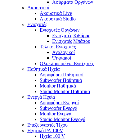
Ασύρματα Οργάνων
Ακουστικά
Ακουστικά Live
Ακουστικά Studio
Ενισχυτές
Ενισχυτές Οργάνων
Ενισχυτές Κιθάρας
Ενισχυτές Μπάσου
Τελικοί Ενισχυτές
Αναλογικοί
Ψηφιακοί
Ολοκληρωμένοι Ενισχυτές
Παθητικά Ηχεία
Δορυφόροι Παθητικοί
Subwoofer Παθητικά
Monitor Παθητικά
Studio Monitor Παθητικά
Ενεργά Ηχεία
Δορυφόροι Ενεργοί
Subwoofer Ενεργά
Monitor Ενεργά
Studio Monitor Ενεργά
Επεξεργαστές Ήχου
Ηχητικά PA 100V
Ηχεία 100 V