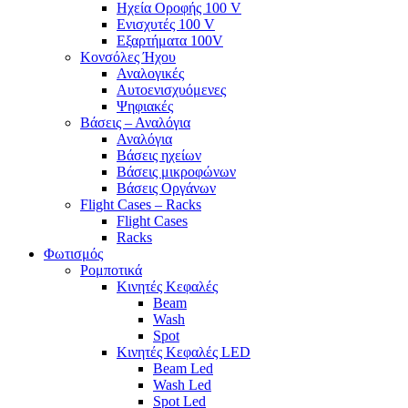
Ηχεία Οροφής 100 V
Ενισχυτές 100 V
Εξαρτήματα 100V
Κονσόλες Ήχου
Αναλογικές
Αυτοενισχυόμενες
Ψηφιακές
Βάσεις – Αναλόγια
Αναλόγια
Βάσεις ηχείων
Βάσεις μικροφώνων
Βάσεις Οργάνων
Flight Cases – Racks
Flight Cases
Racks
Φωτισμός
Ρομποτικά
Κινητές Κεφαλές
Beam
Wash
Spot
Κινητές Κεφαλές LED
Beam Led
Wash Led
Spot Led