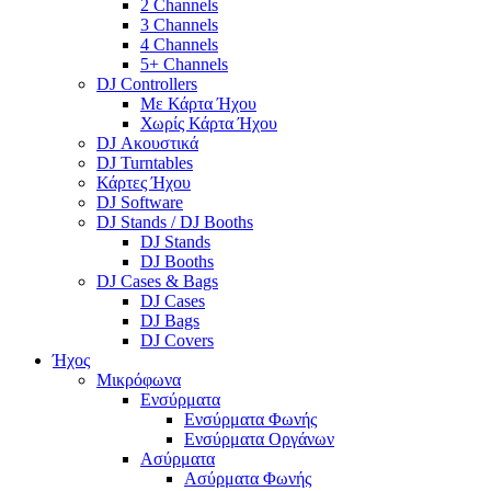
2 Channels
3 Channels
4 Channels
5+ Channels
DJ Controllers
Με Κάρτα Ήχου
Χωρίς Κάρτα Ήχου
DJ Ακουστικά
DJ Turntables
Κάρτες Ήχου
DJ Software
DJ Stands / DJ Booths
DJ Stands
DJ Booths
DJ Cases & Bags
DJ Cases
DJ Bags
DJ Covers
Ήχος
Μικρόφωνα
Ενσύρματα
Ενσύρματα Φωνής
Ενσύρματα Οργάνων
Ασύρματα
Ασύρματα Φωνής