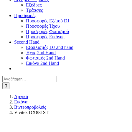
Εξέδρες
Τράσσες
Προσφορές
Προσφορές Εξ/μού DJ
Προσφορές Ήχου
Προσφορές Φωτισμού
Προσφορές Εικόνας
Second Hand
Εξοπλισμός DJ 2nd hand
Ήχος 2nd Hand
Φωτισμός 2nd Hand
Εικόνα 2nd Hand
Αναζήτηση
για:
Αρχική
Εικόνα
Βιντεοπροβολείς
Vivitek DX881ST