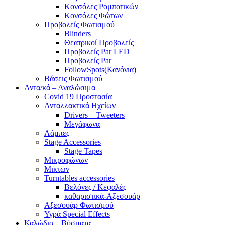
Κονσόλες Ρομποτικών
Κονσόλες Φώτων
Προβολείς Φωτισμού
Blinders
Θεατρικοί Προβολείς
Προβολείς Par LED
Προβολείς Par
FollowSpots(Κανόνια)
Βάσεις Φωτισμού
Αντα/κά – Αναλώσιμα
Covid 19 Προστασία
Ανταλλακτικά Ηχείων
Drivers – Tweeters
Μεγάφωνα
Λάμπες
Stage Accessories
Stage Tapes
Μικροφώνων
Μικτών
Turntables accessories
Βελόνες / Κεφαλές
καθαριστικά-Αξεσουάρ
Αξεσουάρ Φωτισμού
Υγρά Special Effects
Καλώδια – Βύσματα