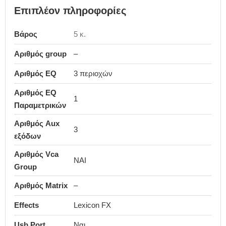
Επιπλέον πληροφορίες
Βάρος
5 κ.
Αριθμός group
–
Αριθμός EQ
3 περιοχών
Αριθμός EQ
1
Παραμετρικών
Αριθμός Aux
3
εξόδων
Αριθμός Vca
ΝΑΙ
Group
Αριθμός Matrix
–
Effects
Lexicon FX
Usb Port
Ναι