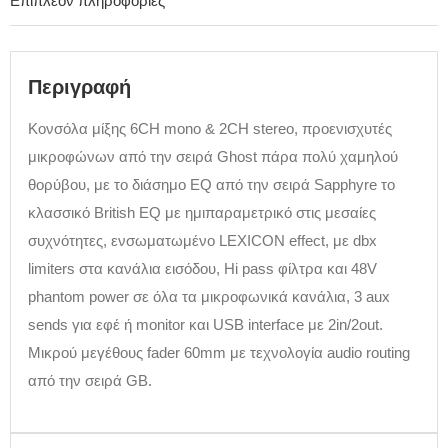
Επιπλέον πληροφορίες
Περιγραφή
Κονσόλα μίξης 6CH mono & 2CH stereo, προενισχυτές
μικροφώνων από την σειρά Ghost πάρα πολύ χαμηλού
θορύβου, με το διάσημο EQ από την σειρά Sapphyre το
κλασσικό British EQ με ημιπαραμετρικό στις μεσαίες
συχνότητες, ενσωματωμένο LEXICON effect, με dbx
limiters στα κανάλια εισόδου, Hi pass φίλτρα και 48V
phantom power σε όλα τα μικροφωνικά κανάλια, 3 aux
sends για εφέ ή monitor και USB interface με 2in/2out.
Μικρού μεγέθους fader 60mm με τεχνολογία audio routing
από την σειρά GB.