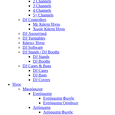
2 Channels
3 Channels
4 Channels
5+ Channels
DJ Controllers
Με Κάρτα Ήχου
Χωρίς Κάρτα Ήχου
DJ Ακουστικά
DJ Turntables
Κάρτες Ήχου
DJ Software
DJ Stands / DJ Booths
DJ Stands
DJ Booths
DJ Cases & Bags
DJ Cases
DJ Bags
DJ Covers
Ήχος
Μικρόφωνα
Ενσύρματα
Ενσύρματα Φωνής
Ενσύρματα Οργάνων
Ασύρματα
Ασύρματα Φωνής