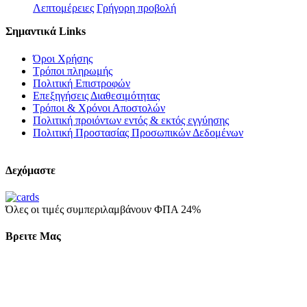
Λεπτομέρειες
Γρήγορη προβολή
Σημαντικά Links
Όροι Χρήσης
Τρόποι πληρωμής
Πολιτική Επιστροφών
Επεξηγήσεις Διαθεσιμότητας
Τρόποι & Χρόνοι Αποστολών
Πολιτική προιόντων εντός & εκτός εγγύησης
Πολιτική Προστασίας Προσωπικών Δεδομένων
Δεχόμαστε
Όλες οι τιμές συμπεριλαμβάνουν ΦΠΑ 24%
Βρειτε Μας