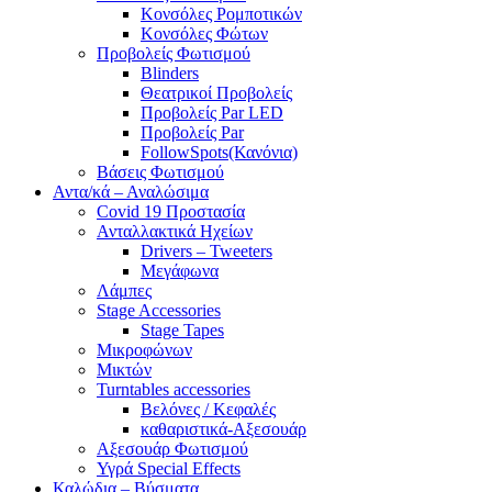
Κονσόλες Ρομποτικών
Κονσόλες Φώτων
Προβολείς Φωτισμού
Blinders
Θεατρικοί Προβολείς
Προβολείς Par LED
Προβολείς Par
FollowSpots(Κανόνια)
Βάσεις Φωτισμού
Αντα/κά – Αναλώσιμα
Covid 19 Προστασία
Ανταλλακτικά Ηχείων
Drivers – Tweeters
Μεγάφωνα
Λάμπες
Stage Accessories
Stage Tapes
Μικροφώνων
Μικτών
Turntables accessories
Βελόνες / Κεφαλές
καθαριστικά-Αξεσουάρ
Αξεσουάρ Φωτισμού
Υγρά Special Effects
Καλώδια – Βύσματα