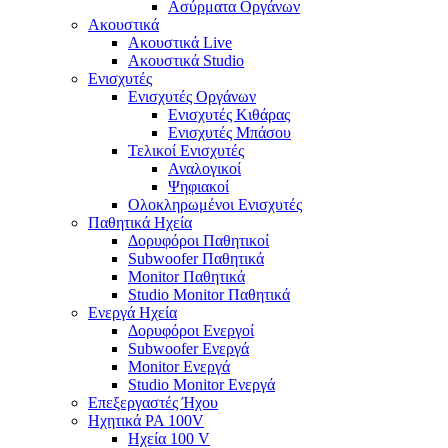
Ασύρματα Οργάνων
Ακουστικά
Ακουστικά Live
Ακουστικά Studio
Ενισχυτές
Ενισχυτές Οργάνων
Ενισχυτές Κιθάρας
Ενισχυτές Μπάσου
Τελικοί Ενισχυτές
Αναλογικοί
Ψηφιακοί
Ολοκληρωμένοι Ενισχυτές
Παθητικά Ηχεία
Δορυφόροι Παθητικοί
Subwoofer Παθητικά
Monitor Παθητικά
Studio Monitor Παθητικά
Ενεργά Ηχεία
Δορυφόροι Ενεργοί
Subwoofer Ενεργά
Monitor Ενεργά
Studio Monitor Ενεργά
Επεξεργαστές Ήχου
Ηχητικά PA 100V
Ηχεία 100 V