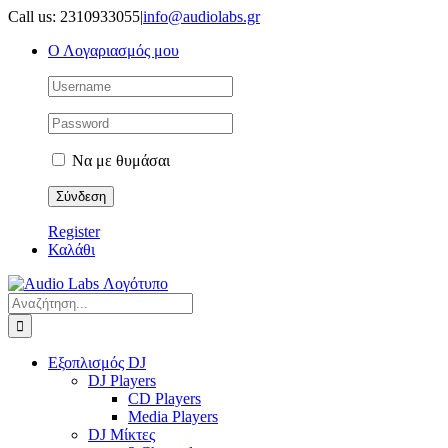
Μετάβαση
Call us: 2310933055
|
info@audiolabs.gr
στο
Ο Λογαριασμός μου
περιεχόμενο
Να με θυμάσαι
Register
Καλάθι
Αναζήτηση
για:
Εξοπλισμός DJ
DJ Players
CD Players
Media Players
DJ Μίκτες