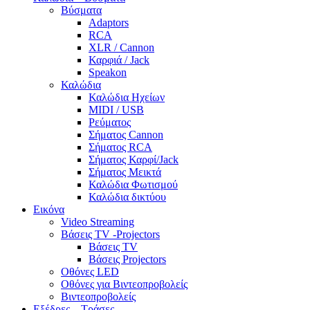
Βύσματα
Adaptors
RCA
XLR / Cannon
Καρφιά / Jack
Speakon
Καλώδια
Καλώδια Ηχείων
MIDI / USB
Ρεύματος
Σήματος Cannon
Σήματος RCA
Σήματος Καρφί/Jack
Σήματος Μεικτά
Καλώδια Φωτισμού
Καλώδια δικτύου
Εικόνα
Video Streaming
Βάσεις TV -Projectors
Βάσεις TV
Βάσεις Projectors
Οθόνες LED
Οθόνες για Βιντεοπροβολείς
Βιντεοπροβολείς
Εξέδρες – Τράσες