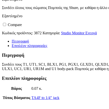
Συνδέει όλους τους σώματος Πομπούς της Shure, με κιθάρα η άλλο 
Εξαντλημένο
Compare
Κωδικός προϊόντος:
3872
Κατηγορία:
Studio Monitor Ενεργά
Περιγραφή
Επιπλέον πληροφορίες
Περιγραφή
Συνδέει τους T1, UT1, SC1, BLX1, PG1, PGX1, GLXD1, QLXD1
ULX1, UC1, UR1, UR1M and U1 body-pack Πομπούς με κιθάρα η 
Επιπλέον πληροφορίες
Βάρος
0.07 κ.
Τύπος Βύσματος
TA4F to 1/4" jack