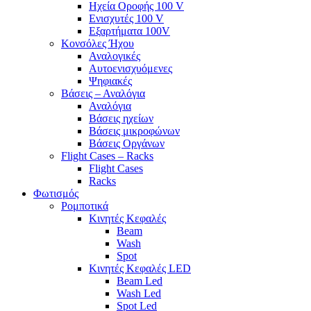
Ηχεία Οροφής 100 V
Ενισχυτές 100 V
Εξαρτήματα 100V
Κονσόλες Ήχου
Αναλογικές
Αυτοενισχυόμενες
Ψηφιακές
Βάσεις – Αναλόγια
Αναλόγια
Βάσεις ηχείων
Βάσεις μικροφώνων
Βάσεις Οργάνων
Flight Cases – Racks
Flight Cases
Racks
Φωτισμός
Ρομποτικά
Κινητές Κεφαλές
Beam
Wash
Spot
Κινητές Κεφαλές LED
Beam Led
Wash Led
Spot Led