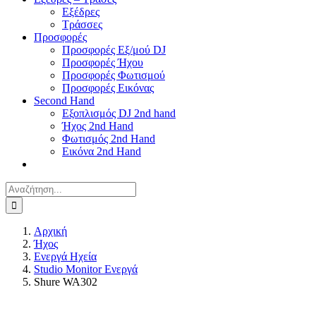
Εξέδρες
Τράσσες
Προσφορές
Προσφορές Εξ/μού DJ
Προσφορές Ήχου
Προσφορές Φωτισμού
Προσφορές Εικόνας
Second Hand
Εξοπλισμός DJ 2nd hand
Ήχος 2nd Hand
Φωτισμός 2nd Hand
Εικόνα 2nd Hand
Αναζήτηση
για:
Αρχική
Ήχος
Ενεργά Ηχεία
Studio Monitor Ενεργά
Shure WA302