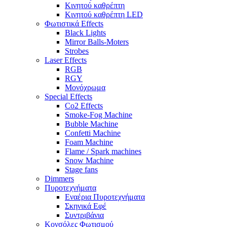
Κινητού καθρέπτη
Κινητού καθρέπτη LED
Φωτιστικά Effects
Black Lights
Mirror Balls-Moters
Strobes
Laser Effects
RGB
RGY
Μονόχρωμα
Special Effects
Co2 Effects
Smoke-Fog Machine
Bubble Machine
Confetti Machine
Foam Machine
Flame / Spark machines
Snow Machine
Stage fans
Dimmers
Πυροτεχνήματα
Εναέρια Πυροτεχνήματα
Σκηνικά Εφέ
Συντριβάνια
Κονσόλες Φωτισμού