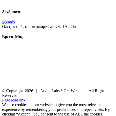
Δεχόμαστε
Όλες οι τιμές συμπεριλαμβάνουν ΦΠΑ 24%
Βρειτε Μας
© Copyright
2026 | Audio Labs * Get Wired | All Rights
Reserved
Facebook
Instagram
YouTube
LinkedIn
X
Page load link
We use cookies on our website to give you the most relevant
experience by remembering your preferences and repeat visits. By
clicking “Accept”, you consent to the use of ALL the cookies.