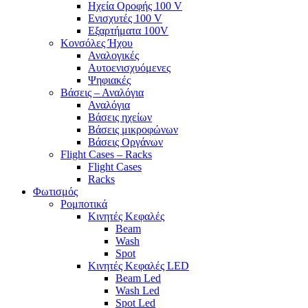
Ηχεία Οροφής 100 V
Ενισχυτές 100 V
Εξαρτήματα 100V
Κονσόλες Ήχου
Αναλογικές
Αυτοενισχυόμενες
Ψηφιακές
Βάσεις – Αναλόγια
Αναλόγια
Βάσεις ηχείων
Βάσεις μικροφώνων
Βάσεις Οργάνων
Flight Cases – Racks
Flight Cases
Racks
Φωτισμός
Ρομποτικά
Κινητές Κεφαλές
Beam
Wash
Spot
Κινητές Κεφαλές LED
Beam Led
Wash Led
Spot Led