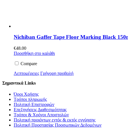
Nichiban Gaffer Tape Floor Marking Black 15
€
48.00
Προσθήκη στο καλάθι
Compare
Λεπτομέρειες
Γρήγορη προβολή
Σημαντικά Links
Όροι Χρήσης
Τρόποι πληρωμής
Πολιτική Επιστροφών
Επεξηγήσεις Διαθεσιμότητας
Τρόποι & Χρόνοι Αποστολών
Πολιτική προιόντων εντός & εκτός εγγύησης
Πολιτική Προστασίας Προσωπικών Δεδομένων