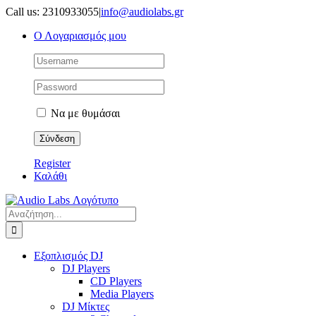
Μετάβαση
Call us: 2310933055
|
info@audiolabs.gr
στο
Ο Λογαριασμός μου
περιεχόμενο
Να με θυμάσαι
Register
Καλάθι
Αναζήτηση
για:
Εξοπλισμός DJ
DJ Players
CD Players
Media Players
DJ Μίκτες