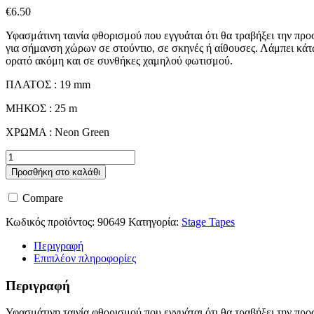
€
6.50
Υφασμάτινη ταινία φθορισμού που εγγυάται ότι θα τραβήξει την προ
για σήμανση χώρων σε στούντιο, σε σκηνές ή αίθουσες. Λάμπει κά
ορατό ακόμη και σε συνθήκες χαμηλού φωτισμού.
ΠΛΑΤΟΣ : 19 mm
ΜΗΚΟΣ : 25 m
ΧΡΩΜΑ : Neon Green
Showtec
Gaffer
Προσθήκη στο καλάθι
Tape
Neon
Compare
Green
ποσότητα
Κωδικός προϊόντος:
90649
Κατηγορία:
Stage Tapes
Περιγραφή
Επιπλέον πληροφορίες
Περιγραφή
Υφασμάτινη ταινία φθορισμού που εγγυάται ότι θα τραβήξει την προ