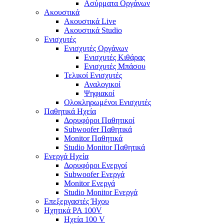
Ασύρματα Οργάνων
Ακουστικά
Ακουστικά Live
Ακουστικά Studio
Ενισχυτές
Ενισχυτές Οργάνων
Ενισχυτές Κιθάρας
Ενισχυτές Μπάσου
Τελικοί Ενισχυτές
Αναλογικοί
Ψηφιακοί
Ολοκληρωμένοι Ενισχυτές
Παθητικά Ηχεία
Δορυφόροι Παθητικοί
Subwoofer Παθητικά
Monitor Παθητικά
Studio Monitor Παθητικά
Ενεργά Ηχεία
Δορυφόροι Ενεργοί
Subwoofer Ενεργά
Monitor Ενεργά
Studio Monitor Ενεργά
Επεξεργαστές Ήχου
Ηχητικά PA 100V
Ηχεία 100 V