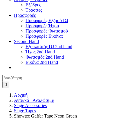
Εξέδρες
Τράσσες
Προσφορές
Προσφορές Εξ/μού DJ
Προσφορές Ήχου
Προσφορές Φωτισμού
Προσφορές Εικόνας
Second Hand
Εξοπλισμός DJ 2nd hand
Ήχος 2nd Hand
Φωτισμός 2nd Hand
Εικόνα 2nd Hand
Αναζήτηση
για:
Αρχική
Αντα/κά - Αναλώσιμα
Stage Accessories
Stage Tapes
Showtec Gaffer Tape Neon Green