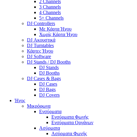
2 Channels
3 Channels
4 Channels
5+ Channels
DJ Controllers
Με Κάρτα Ήχου
Χωρίς Κάρτα Ήχου
DJ Ακουστικά
DJ Turntables
Κάρτες Ήχου
DJ Software
DJ Stands / DJ Booths
DJ Stands
DJ Booths
DJ Cases & Bags
DJ Cases
DJ Bags
DJ Covers
Ήχος
Μικρόφωνα
Ενσύρματα
Ενσύρματα Φωνής
Ενσύρματα Οργάνων
Ασύρματα
Ασύρματα Φωνής