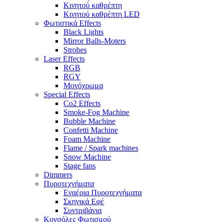
Κινητού καθρέπτη
Κινητού καθρέπτη LED
Φωτιστικά Effects
Black Lights
Mirror Balls-Moters
Strobes
Laser Effects
RGB
RGY
Μονόχρωμα
Special Effects
Co2 Effects
Smoke-Fog Machine
Bubble Machine
Confetti Machine
Foam Machine
Flame / Spark machines
Snow Machine
Stage fans
Dimmers
Πυροτεχνήματα
Εναέρια Πυροτεχνήματα
Σκηνικά Εφέ
Συντριβάνια
Κονσόλες Φωτισμού