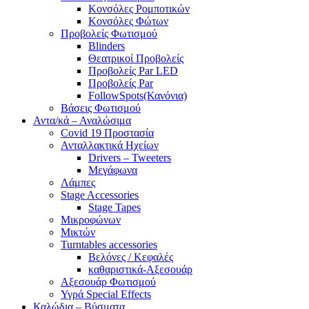
Κονσόλες Ρομποτικών
Κονσόλες Φώτων
Προβολείς Φωτισμού
Blinders
Θεατρικοί Προβολείς
Προβολείς Par LED
Προβολείς Par
FollowSpots(Κανόνια)
Βάσεις Φωτισμού
Αντα/κά – Αναλώσιμα
Covid 19 Προστασία
Ανταλλακτικά Ηχείων
Drivers – Tweeters
Μεγάφωνα
Λάμπες
Stage Accessories
Stage Tapes
Μικροφώνων
Μικτών
Turntables accessories
Βελόνες / Κεφαλές
καθαριστικά-Αξεσουάρ
Αξεσουάρ Φωτισμού
Υγρά Special Effects
Καλώδια – Βύσματα