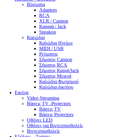
Βύσματα
Adaptors
RCA
XLR / Cannon
Καρφιά / Jack
Speakon
Καλώδια
Καλώδια Ηχείων
MIDI / USB
Ρεύματος
Σήματος Cannon
Σήματος RCA
Σήματος Καρφί/Jack
Σήματος Μεικτά
Καλώδια Φωτισμού
Καλώδια δικτύου
Εικόνα
Video Streaming
Βάσεις TV -Projectors
Βάσεις TV
Βάσεις Projectors
Οθόνες LED
Οθόνες για Βιντεοπροβολείς
Βιντεοπροβολείς
Εξέδρες – Τράσες