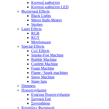
Κινητού καθρέπτη
Κινητού καθρέπτη LED
Φωτιστικά Effects
Black Lights
Mirror Balls-Moters
Strobes
Laser Effects
RGB
RGY
Μονόχρωμα
Special Effects
Co2 Effects
Smoke-Fog Machine
Bubble Machine
Confetti Machine
Foam Machine
Flame / Spark machines
Snow Machine
Stage fans
Dimmers
Πυροτεχνήματα
Εναέρια Πυροτεχνήματα
Σκηνικά Εφέ
Συντριβάνια
Κονσόλες Φωτισμού