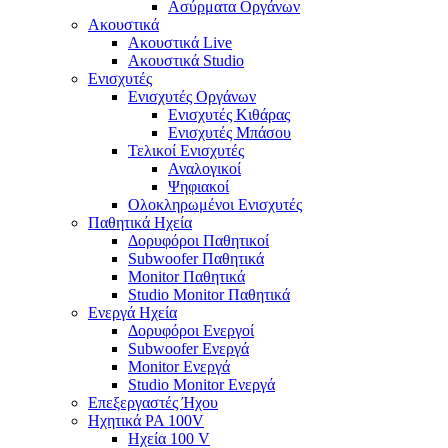
Ασύρματα Οργάνων
Ακουστικά
Ακουστικά Live
Ακουστικά Studio
Ενισχυτές
Ενισχυτές Οργάνων
Ενισχυτές Κιθάρας
Ενισχυτές Μπάσου
Τελικοί Ενισχυτές
Αναλογικοί
Ψηφιακοί
Ολοκληρωμένοι Ενισχυτές
Παθητικά Ηχεία
Δορυφόροι Παθητικοί
Subwoofer Παθητικά
Monitor Παθητικά
Studio Monitor Παθητικά
Ενεργά Ηχεία
Δορυφόροι Ενεργοί
Subwoofer Ενεργά
Monitor Ενεργά
Studio Monitor Ενεργά
Επεξεργαστές Ήχου
Ηχητικά PA 100V
Ηχεία 100 V