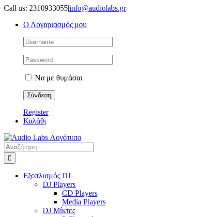
Μετάβαση
Call us: 2310933055
|
info@audiolabs.gr
στο
Ο Λογαριασμός μου
περιεχόμενο
Να με θυμάσαι
Register
Καλάθι
Αναζήτηση
για:
Εξοπλισμός DJ
DJ Players
CD Players
Media Players
DJ Μίκτες