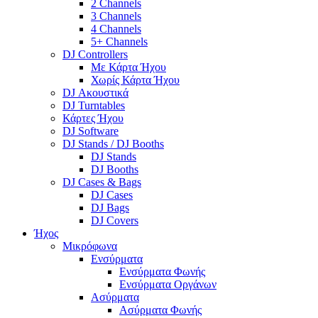
2 Channels
3 Channels
4 Channels
5+ Channels
DJ Controllers
Με Κάρτα Ήχου
Χωρίς Κάρτα Ήχου
DJ Ακουστικά
DJ Turntables
Κάρτες Ήχου
DJ Software
DJ Stands / DJ Booths
DJ Stands
DJ Booths
DJ Cases & Bags
DJ Cases
DJ Bags
DJ Covers
Ήχος
Μικρόφωνα
Ενσύρματα
Ενσύρματα Φωνής
Ενσύρματα Οργάνων
Ασύρματα
Ασύρματα Φωνής