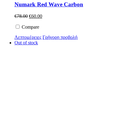
Numark Red Wave Carbon
Original
Η
€
78.00
€
60.00
price
τρέχουσα
was:
τιμή
Compare
€78.00.
είναι:
Λεπτομέρειες
Γρήγορη προβολή
€60.00.
Out of stock