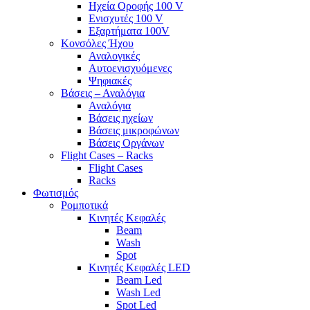
Ηχεία Οροφής 100 V
Ενισχυτές 100 V
Εξαρτήματα 100V
Κονσόλες Ήχου
Αναλογικές
Αυτοενισχυόμενες
Ψηφιακές
Βάσεις – Αναλόγια
Αναλόγια
Βάσεις ηχείων
Βάσεις μικροφώνων
Βάσεις Οργάνων
Flight Cases – Racks
Flight Cases
Racks
Φωτισμός
Ρομποτικά
Κινητές Κεφαλές
Beam
Wash
Spot
Κινητές Κεφαλές LED
Beam Led
Wash Led
Spot Led