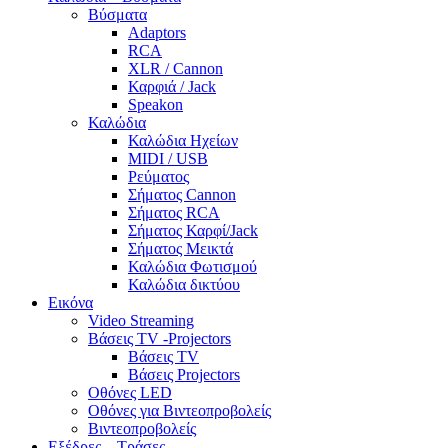
Βύσματα
Adaptors
RCA
XLR / Cannon
Καρφιά / Jack
Speakon
Καλώδια
Καλώδια Ηχείων
MIDI / USB
Ρεύματος
Σήματος Cannon
Σήματος RCA
Σήματος Καρφί/Jack
Σήματος Μεικτά
Καλώδια Φωτισμού
Καλώδια δικτύου
Εικόνα
Video Streaming
Βάσεις TV -Projectors
Βάσεις TV
Βάσεις Projectors
Οθόνες LED
Οθόνες για Βιντεοπροβολείς
Βιντεοπροβολείς
Εξέδρες – Τράσες