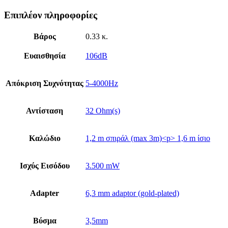
Επιπλέον πληροφορίες
Βάρος
0.33 κ.
Ευαισθησία
106dB
Απόκριση Συχνότητας
5-4000Hz
Αντίσταση
32 Οhm(s)
Καλώδιο
1,2 m σπιράλ (max 3m)<p> 1,6 m ίσιο
Ισχύς Εισόδου
3.500 mW
Adapter
6,3 mm adaptor (gold-plated)
Βύσμα
3,5mm