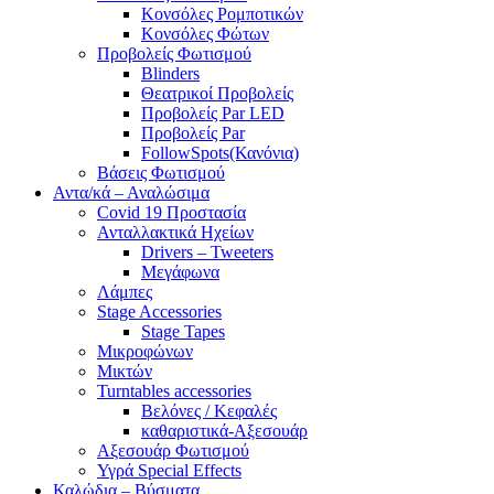
Κονσόλες Ρομποτικών
Κονσόλες Φώτων
Προβολείς Φωτισμού
Blinders
Θεατρικοί Προβολείς
Προβολείς Par LED
Προβολείς Par
FollowSpots(Κανόνια)
Βάσεις Φωτισμού
Αντα/κά – Αναλώσιμα
Covid 19 Προστασία
Ανταλλακτικά Ηχείων
Drivers – Tweeters
Μεγάφωνα
Λάμπες
Stage Accessories
Stage Tapes
Μικροφώνων
Μικτών
Turntables accessories
Βελόνες / Κεφαλές
καθαριστικά-Αξεσουάρ
Αξεσουάρ Φωτισμού
Υγρά Special Effects
Καλώδια – Βύσματα