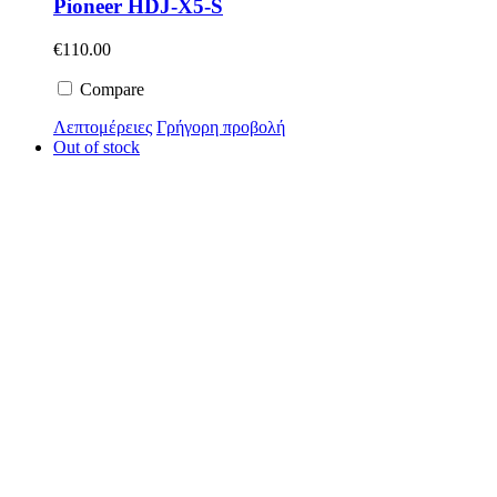
Pioneer HDJ-X5-S
€
110.00
Compare
Λεπτομέρειες
Γρήγορη προβολή
Out of stock