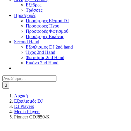
Εξέδρες
Τράσσες
Προσφορές
Προσφορές Εξ/μού DJ
Προσφορές Ήχου
Προσφορές Φωτισμού
Προσφορές Εικόνας
Second Hand
Εξοπλισμός DJ 2nd hand
Ήχος 2nd Hand
Φωτισμός 2nd Hand
Εικόνα 2nd Hand
Αναζήτηση
για:
Αρχική
Εξοπλισμός DJ
DJ Players
Media Players
Pioneer CDJ850-K