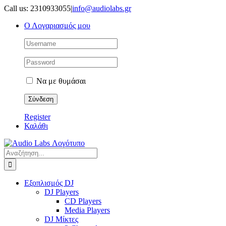
Μετάβαση
Call us: 2310933055
|
info@audiolabs.gr
στο
Ο Λογαριασμός μου
περιεχόμενο
Να με θυμάσαι
Register
Καλάθι
Αναζήτηση
για:
Εξοπλισμός DJ
DJ Players
CD Players
Media Players
DJ Μίκτες