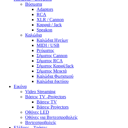
Βύσματα
Adaptors
RCA
XLR / Cannon
Καρφιά / Jack
Speakon
Καλώδια
Καλώδια Ηχείων
MIDI / USB
Ρεύματος
Σήματος Cannon
Σήματος RCA
Σήματος Καρφί/Jack
Σήματος Μεικτά
Καλώδια Φωτισμού
Καλώδια δικτύου
Εικόνα
Video Streaming
Βάσεις TV -Projectors
Βάσεις TV
Βάσεις Projectors
Οθόνες LED
Οθόνες για Βιντεοπροβολείς
Βιντεοπροβολείς
Εξέδρες – Τράσες