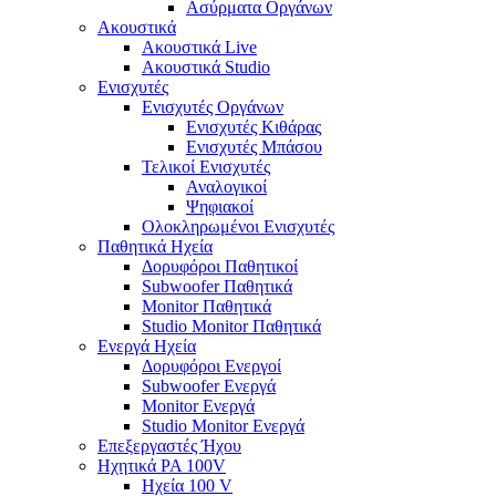
Ασύρματα Οργάνων
Ακουστικά
Ακουστικά Live
Ακουστικά Studio
Ενισχυτές
Ενισχυτές Οργάνων
Ενισχυτές Κιθάρας
Ενισχυτές Μπάσου
Τελικοί Ενισχυτές
Αναλογικοί
Ψηφιακοί
Ολοκληρωμένοι Ενισχυτές
Παθητικά Ηχεία
Δορυφόροι Παθητικοί
Subwoofer Παθητικά
Monitor Παθητικά
Studio Monitor Παθητικά
Ενεργά Ηχεία
Δορυφόροι Ενεργοί
Subwoofer Ενεργά
Monitor Ενεργά
Studio Monitor Ενεργά
Επεξεργαστές Ήχου
Ηχητικά PA 100V
Ηχεία 100 V