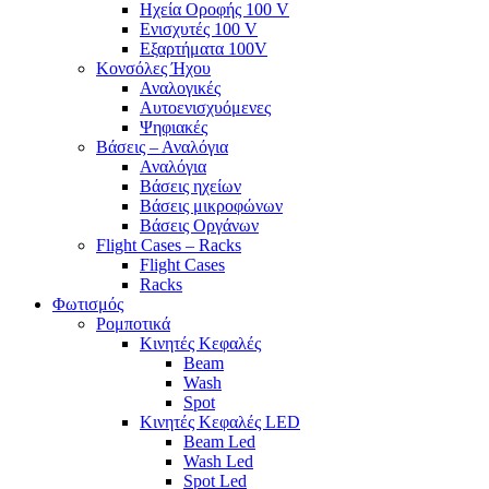
Ηχεία Οροφής 100 V
Ενισχυτές 100 V
Εξαρτήματα 100V
Κονσόλες Ήχου
Αναλογικές
Αυτοενισχυόμενες
Ψηφιακές
Βάσεις – Αναλόγια
Αναλόγια
Βάσεις ηχείων
Βάσεις μικροφώνων
Βάσεις Οργάνων
Flight Cases – Racks
Flight Cases
Racks
Φωτισμός
Ρομποτικά
Κινητές Κεφαλές
Beam
Wash
Spot
Κινητές Κεφαλές LED
Beam Led
Wash Led
Spot Led