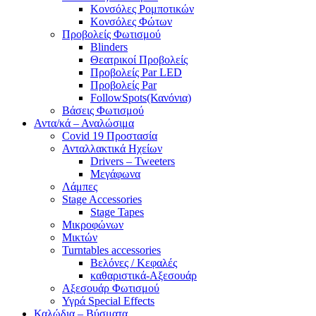
Κονσόλες Ρομποτικών
Κονσόλες Φώτων
Προβολείς Φωτισμού
Blinders
Θεατρικοί Προβολείς
Προβολείς Par LED
Προβολείς Par
FollowSpots(Κανόνια)
Βάσεις Φωτισμού
Αντα/κά – Αναλώσιμα
Covid 19 Προστασία
Ανταλλακτικά Ηχείων
Drivers – Tweeters
Μεγάφωνα
Λάμπες
Stage Accessories
Stage Tapes
Μικροφώνων
Μικτών
Turntables accessories
Βελόνες / Κεφαλές
καθαριστικά-Αξεσουάρ
Αξεσουάρ Φωτισμού
Υγρά Special Effects
Καλώδια – Βύσματα