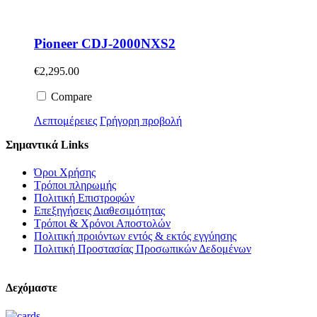
Pioneer CDJ-2000NXS2
€
2,295.00
Compare
Λεπτομέρειες
Γρήγορη προβολή
Σημαντικά Links
Όροι Χρήσης
Τρόποι πληρωμής
Πολιτική Επιστροφών
Επεξηγήσεις Διαθεσιμότητας
Τρόποι & Χρόνοι Αποστολών
Πολιτική προιόντων εντός & εκτός εγγύησης
Πολιτική Προστασίας Προσωπικών Δεδομένων
Δεχόμαστε