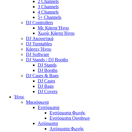
2 Channels
3 Channels
4 Channels
5+ Channels
DJ Controllers
Με Κάρτα Ήχου
Χωρίς Κάρτα Ήχου
DJ Ακουστικά
DJ Turntables
Κάρτες Ήχου
DJ Software
DJ Stands / DJ Booths
DJ Stands
DJ Booths
DJ Cases & Bags
DJ Cases
DJ Bags
DJ Covers
Ήχος
Μικρόφωνα
Ενσύρματα
Ενσύρματα Φωνής
Ενσύρματα Οργάνων
Ασύρματα
Ασύρματα Φωνής