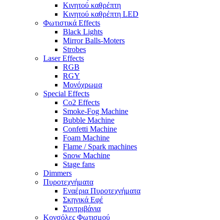
Κινητού καθρέπτη
Κινητού καθρέπτη LED
Φωτιστικά Effects
Black Lights
Mirror Balls-Moters
Strobes
Laser Effects
RGB
RGY
Μονόχρωμα
Special Effects
Co2 Effects
Smoke-Fog Machine
Bubble Machine
Confetti Machine
Foam Machine
Flame / Spark machines
Snow Machine
Stage fans
Dimmers
Πυροτεχνήματα
Εναέρια Πυροτεχνήματα
Σκηνικά Εφέ
Συντριβάνια
Κονσόλες Φωτισμού