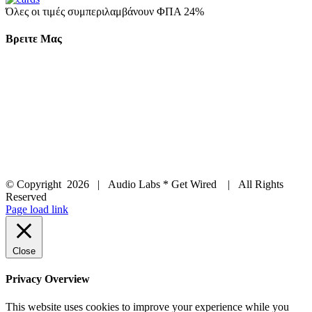
Όλες οι τιμές συμπεριλαμβάνουν ΦΠΑ 24%
Βρειτε Μας
© Copyright
2026 | Audio Labs * Get Wired | All Rights
Reserved
Facebook
Instagram
YouTube
LinkedIn
X
Page load link
Close
Privacy Overview
This website uses cookies to improve your experience while you