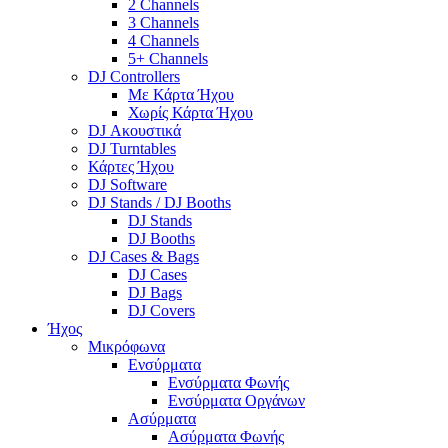
2 Channels
3 Channels
4 Channels
5+ Channels
DJ Controllers
Με Κάρτα Ήχου
Χωρίς Κάρτα Ήχου
DJ Ακουστικά
DJ Turntables
Κάρτες Ήχου
DJ Software
DJ Stands / DJ Booths
DJ Stands
DJ Booths
DJ Cases & Bags
DJ Cases
DJ Bags
DJ Covers
Ήχος
Μικρόφωνα
Ενσύρματα
Ενσύρματα Φωνής
Ενσύρματα Οργάνων
Ασύρματα
Ασύρματα Φωνής