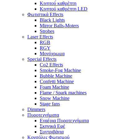
Κινητού καθρέπτη
Κινητού καθρέπτη LED
Φωτιστικά Effects
Black Lights
Mirror Balls-Moters
Strobes
Laser Effects
RGB
RGY
Μονόχρωμα
Special Effects
Co2 Effects
Smoke-Fog Machine
Bubble Machine
Confetti Machine
Foam Machine
Flame / Spark machines
Snow Machine
Stage fans
Dimmers
Πυροτεχνήματα
Εναέρια Πυροτεχνήματα
Σκηνικά Εφέ
Συντριβάνια
Κονσόλες Φωτισμού