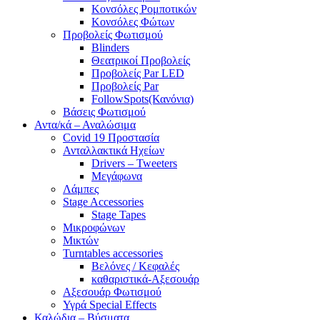
Κονσόλες Ρομποτικών
Κονσόλες Φώτων
Προβολείς Φωτισμού
Blinders
Θεατρικοί Προβολείς
Προβολείς Par LED
Προβολείς Par
FollowSpots(Κανόνια)
Βάσεις Φωτισμού
Αντα/κά – Αναλώσιμα
Covid 19 Προστασία
Ανταλλακτικά Ηχείων
Drivers – Tweeters
Μεγάφωνα
Λάμπες
Stage Accessories
Stage Tapes
Μικροφώνων
Μικτών
Turntables accessories
Βελόνες / Κεφαλές
καθαριστικά-Αξεσουάρ
Αξεσουάρ Φωτισμού
Υγρά Special Effects
Καλώδια – Βύσματα