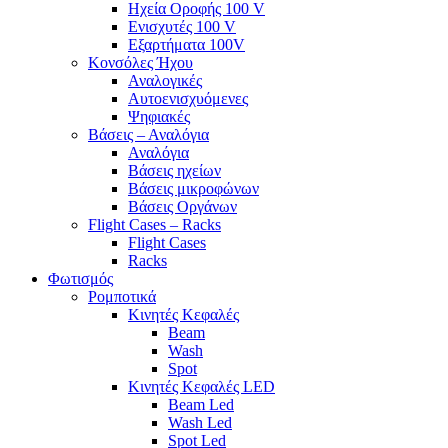
Ηχεία Οροφής 100 V
Ενισχυτές 100 V
Εξαρτήματα 100V
Κονσόλες Ήχου
Αναλογικές
Αυτοενισχυόμενες
Ψηφιακές
Βάσεις – Αναλόγια
Αναλόγια
Βάσεις ηχείων
Βάσεις μικροφώνων
Βάσεις Οργάνων
Flight Cases – Racks
Flight Cases
Racks
Φωτισμός
Ρομποτικά
Κινητές Κεφαλές
Beam
Wash
Spot
Κινητές Κεφαλές LED
Beam Led
Wash Led
Spot Led