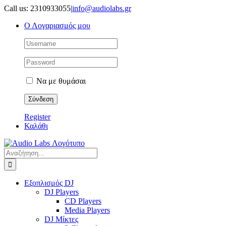
Μετάβαση
Call us: 2310933055
|
info@audiolabs.gr
στο
Ο Λογαριασμός μου
περιεχόμενο
Να με θυμάσαι
Register
Καλάθι
Αναζήτηση
για:
Εξοπλισμός DJ
DJ Players
CD Players
Media Players
DJ Μίκτες