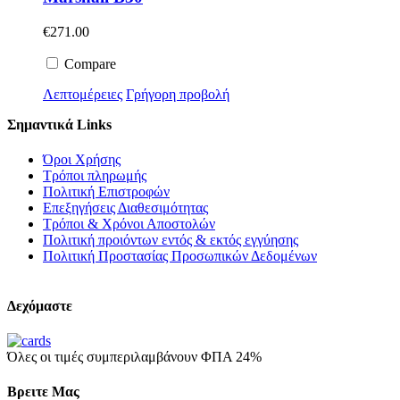
€
271.00
Compare
Λεπτομέρειες
Γρήγορη προβολή
Σημαντικά Links
Όροι Χρήσης
Τρόποι πληρωμής
Πολιτική Επιστροφών
Επεξηγήσεις Διαθεσιμότητας
Τρόποι & Χρόνοι Αποστολών
Πολιτική προιόντων εντός & εκτός εγγύησης
Πολιτική Προστασίας Προσωπικών Δεδομένων
Δεχόμαστε
Όλες οι τιμές συμπεριλαμβάνουν ΦΠΑ 24%
Βρειτε Μας