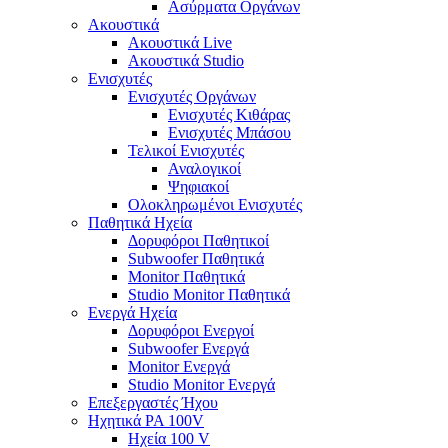
Ασύρματα Οργάνων
Ακουστικά
Ακουστικά Live
Ακουστικά Studio
Ενισχυτές
Ενισχυτές Οργάνων
Ενισχυτές Κιθάρας
Ενισχυτές Μπάσου
Τελικοί Ενισχυτές
Αναλογικοί
Ψηφιακοί
Ολοκληρωμένοι Ενισχυτές
Παθητικά Ηχεία
Δορυφόροι Παθητικοί
Subwoofer Παθητικά
Monitor Παθητικά
Studio Monitor Παθητικά
Ενεργά Ηχεία
Δορυφόροι Ενεργοί
Subwoofer Ενεργά
Monitor Ενεργά
Studio Monitor Ενεργά
Επεξεργαστές Ήχου
Ηχητικά PA 100V
Ηχεία 100 V