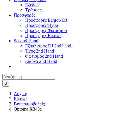
Εξέδρες
Τράσσες
Προσφορές
Προσφορές Εξ/μού DJ
Προσφορές Ήχου
Προσφορές Φωτισμού
Προσφορές Εικόνας
Second Hand
Εξοπλισμός DJ 2nd hand
Ήχος 2nd Hand
Φωτισμός 2nd Hand
Εικόνα 2nd Hand
Αναζήτηση
για:
Αρχική
Εικόνα
Βιντεοπροβολείς
Optoma X343e