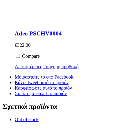
Adeo PSCHV0004
€
322.00
Compare
Λεπτομέρειες
Γρήγορη προβολή
Μοιραστείτε το στο Facebook
Κάντε tweet αυτό το προϊόν
Καρφιτσώστε αυτό το προϊόν
Στείλτε με email το προϊόν
Σχετικά προϊόντα
Out of stock