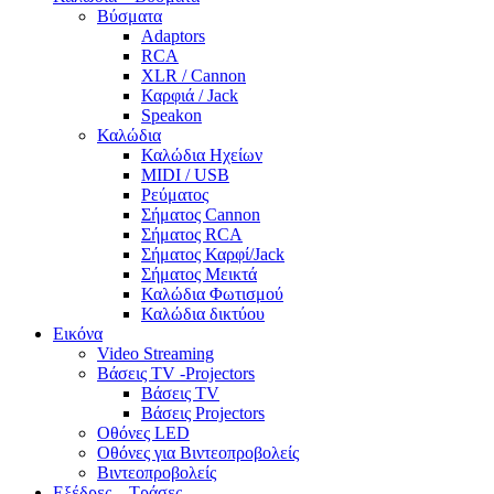
Βύσματα
Adaptors
RCA
XLR / Cannon
Καρφιά / Jack
Speakon
Καλώδια
Καλώδια Ηχείων
MIDI / USB
Ρεύματος
Σήματος Cannon
Σήματος RCA
Σήματος Καρφί/Jack
Σήματος Μεικτά
Καλώδια Φωτισμού
Καλώδια δικτύου
Εικόνα
Video Streaming
Βάσεις TV -Projectors
Βάσεις TV
Βάσεις Projectors
Οθόνες LED
Οθόνες για Βιντεοπροβολείς
Βιντεοπροβολείς
Εξέδρες – Τράσες