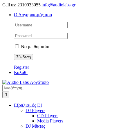
Μετάβαση
Call us: 2310933055
|
info@audiolabs.gr
στο
Ο Λογαριασμός μου
περιεχόμενο
Να με θυμάσαι
Register
Καλάθι
Αναζήτηση
για:
Εξοπλισμός DJ
DJ Players
CD Players
Media Players
DJ Μίκτες