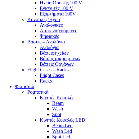
Ηχεία Οροφής 100 V
Ενισχυτές 100 V
Εξαρτήματα 100V
Κονσόλες Ήχου
Αναλογικές
Αυτοενισχυόμενες
Ψηφιακές
Βάσεις – Αναλόγια
Αναλόγια
Βάσεις ηχείων
Βάσεις μικροφώνων
Βάσεις Οργάνων
Flight Cases – Racks
Flight Cases
Racks
Φωτισμός
Ρομποτικά
Κινητές Κεφαλές
Beam
Wash
Spot
Κινητές Κεφαλές LED
Beam Led
Wash Led
Spot Led