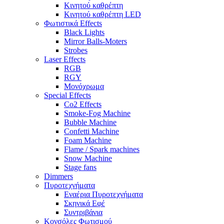
Κινητού καθρέπτη
Κινητού καθρέπτη LED
Φωτιστικά Effects
Black Lights
Mirror Balls-Moters
Strobes
Laser Effects
RGB
RGY
Μονόχρωμα
Special Effects
Co2 Effects
Smoke-Fog Machine
Bubble Machine
Confetti Machine
Foam Machine
Flame / Spark machines
Snow Machine
Stage fans
Dimmers
Πυροτεχνήματα
Εναέρια Πυροτεχνήματα
Σκηνικά Εφέ
Συντριβάνια
Κονσόλες Φωτισμού