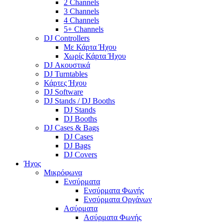
2 Channels
3 Channels
4 Channels
5+ Channels
DJ Controllers
Με Κάρτα Ήχου
Χωρίς Κάρτα Ήχου
DJ Ακουστικά
DJ Turntables
Κάρτες Ήχου
DJ Software
DJ Stands / DJ Booths
DJ Stands
DJ Booths
DJ Cases & Bags
DJ Cases
DJ Bags
DJ Covers
Ήχος
Μικρόφωνα
Ενσύρματα
Ενσύρματα Φωνής
Ενσύρματα Οργάνων
Ασύρματα
Ασύρματα Φωνής