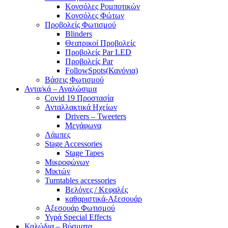
Κονσόλες Ρομποτικών
Κονσόλες Φώτων
Προβολείς Φωτισμού
Blinders
Θεατρικοί Προβολείς
Προβολείς Par LED
Προβολείς Par
FollowSpots(Κανόνια)
Βάσεις Φωτισμού
Αντα/κά – Αναλώσιμα
Covid 19 Προστασία
Ανταλλακτικά Ηχείων
Drivers – Tweeters
Μεγάφωνα
Λάμπες
Stage Accessories
Stage Tapes
Μικροφώνων
Μικτών
Turntables accessories
Βελόνες / Κεφαλές
καθαριστικά-Αξεσουάρ
Αξεσουάρ Φωτισμού
Υγρά Special Effects
Καλώδια – Βύσματα