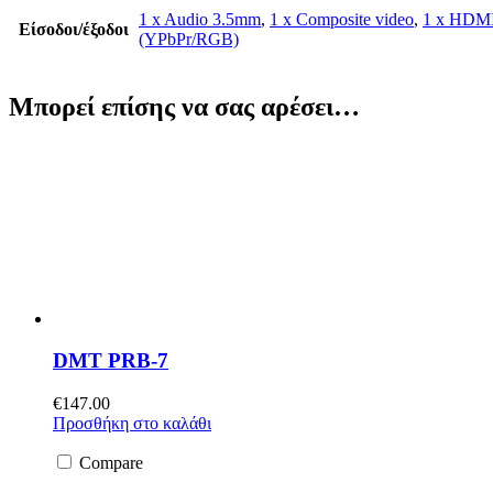
1 x Audio 3.5mm
,
1 x Composite video
,
1 x HDMI
Είσοδοι/έξοδοι
(YPbPr/RGB)
Μπορεί επίσης να σας αρέσει…
DMT PRB-7
€
147.00
Προσθήκη στο καλάθι
Compare