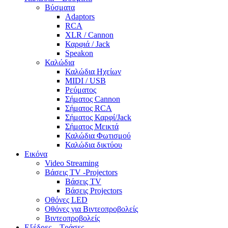
Βύσματα
Adaptors
RCA
XLR / Cannon
Καρφιά / Jack
Speakon
Καλώδια
Καλώδια Ηχείων
MIDI / USB
Ρεύματος
Σήματος Cannon
Σήματος RCA
Σήματος Καρφί/Jack
Σήματος Μεικτά
Καλώδια Φωτισμού
Καλώδια δικτύου
Εικόνα
Video Streaming
Βάσεις TV -Projectors
Βάσεις TV
Βάσεις Projectors
Οθόνες LED
Οθόνες για Βιντεοπροβολείς
Βιντεοπροβολείς
Εξέδρες – Τράσες