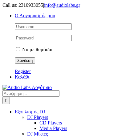
Μετάβαση
Call us: 2310933055
|
info@audiolabs.gr
στο
Ο Λογαριασμός μου
περιεχόμενο
Να με θυμάσαι
Register
Καλάθι
Αναζήτηση
για:
Εξοπλισμός DJ
DJ Players
CD Players
Media Players
DJ Μίκτες