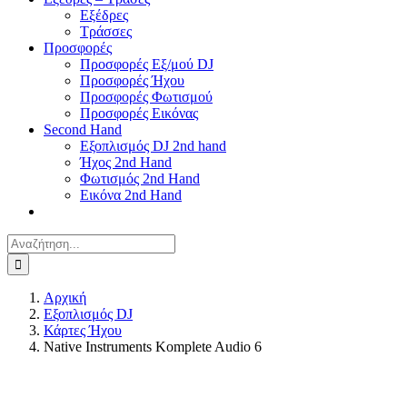
Εξέδρες
Τράσσες
Προσφορές
Προσφορές Εξ/μού DJ
Προσφορές Ήχου
Προσφορές Φωτισμού
Προσφορές Εικόνας
Second Hand
Εξοπλισμός DJ 2nd hand
Ήχος 2nd Hand
Φωτισμός 2nd Hand
Εικόνα 2nd Hand
Αναζήτηση
για:
Αρχική
Εξοπλισμός DJ
Κάρτες Ήχου
Native Instruments Komplete Audio 6