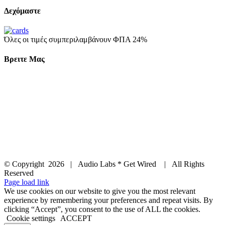
Δεχόμαστε
Όλες οι τιμές συμπεριλαμβάνουν ΦΠΑ 24%
Βρειτε Μας
© Copyright
2026 | Audio Labs * Get Wired | All Rights
Reserved
Facebook
Instagram
YouTube
LinkedIn
X
Page load link
We use cookies on our website to give you the most relevant
experience by remembering your preferences and repeat visits. By
clicking “Accept”, you consent to the use of ALL the cookies.
Cookie settings
ACCEPT