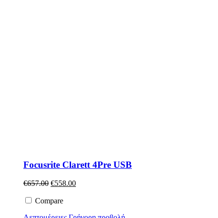
Focusrite Clarett 4Pre USB
Original
Η
€
657.00
€
558.00
price
τρέχουσα
was:
τιμή
Compare
€657.00.
είναι:
Λεπτομέρειες
Γρήγορη προβολή
€558.00.