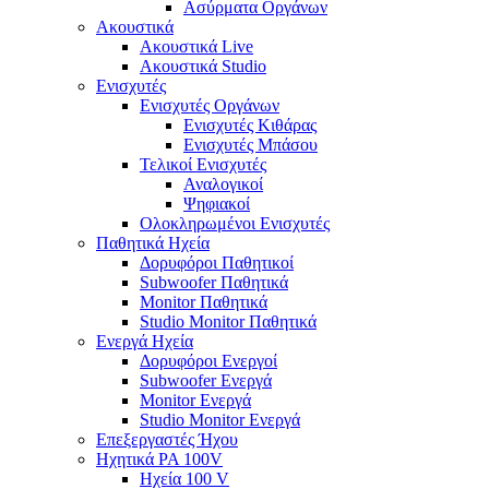
Ασύρματα Οργάνων
Ακουστικά
Ακουστικά Live
Ακουστικά Studio
Ενισχυτές
Ενισχυτές Οργάνων
Ενισχυτές Κιθάρας
Ενισχυτές Μπάσου
Τελικοί Ενισχυτές
Αναλογικοί
Ψηφιακοί
Ολοκληρωμένοι Ενισχυτές
Παθητικά Ηχεία
Δορυφόροι Παθητικοί
Subwoofer Παθητικά
Monitor Παθητικά
Studio Monitor Παθητικά
Ενεργά Ηχεία
Δορυφόροι Ενεργοί
Subwoofer Ενεργά
Monitor Ενεργά
Studio Monitor Ενεργά
Επεξεργαστές Ήχου
Ηχητικά PA 100V
Ηχεία 100 V