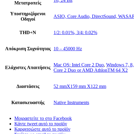
16, 24 Bit
Μετατροπείς
Υποστηριζόμενοι
ASIO, Core Audio, DirectSound, WASAP
Οδηγοί
THD+N
1/2: 0.01%, 3/4: 0.02%
Απόκριση Συχνότητας
10 – 45000 Hz
Mac OS: Intel Core 2 Duo
,
Windows 7, 8, 1
Ελάχιστες Απαιτήσεις
Core 2 Duo or AMD AthlonTM 64 X2
Διαστάσεις
52 mmX159 mm X122 mm
Κατασκευαστής
Native Instruments
Μοιραστείτε το στο Facebook
Κάντε tweet αυτό το προϊόν
Καρφιτσώστε αυτό το προϊόν