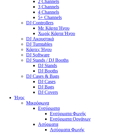
2 Channels
3 Channels
4 Channels
5+ Channels
DJ Controllers
Με Κάρτα Ήχου
Χωρίς Κάρτα Ήχου
DJ Ακουστικά
DJ Turntables
Κάρτες Ήχου
DJ Software
DJ Stands / DJ Booths
DJ Stands
DJ Booths
DJ Cases & Bags
DJ Cases
DJ Bags
DJ Covers
Ήχος
Μικρόφωνα
Ενσύρματα
Ενσύρματα Φωνής
Ενσύρματα Οργάνων
Ασύρματα
Ασύρματα Φωνής