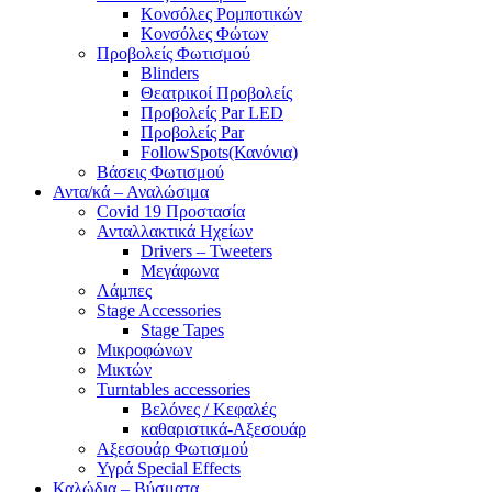
Κονσόλες Ρομποτικών
Κονσόλες Φώτων
Προβολείς Φωτισμού
Blinders
Θεατρικοί Προβολείς
Προβολείς Par LED
Προβολείς Par
FollowSpots(Κανόνια)
Βάσεις Φωτισμού
Αντα/κά – Αναλώσιμα
Covid 19 Προστασία
Ανταλλακτικά Ηχείων
Drivers – Tweeters
Μεγάφωνα
Λάμπες
Stage Accessories
Stage Tapes
Μικροφώνων
Μικτών
Turntables accessories
Βελόνες / Κεφαλές
καθαριστικά-Αξεσουάρ
Αξεσουάρ Φωτισμού
Υγρά Special Effects
Καλώδια – Βύσματα