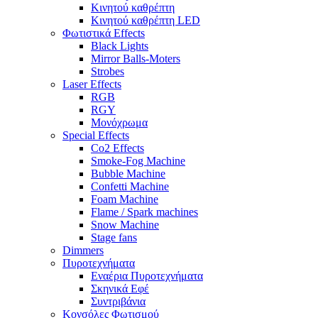
Κινητού καθρέπτη
Κινητού καθρέπτη LED
Φωτιστικά Effects
Black Lights
Mirror Balls-Moters
Strobes
Laser Effects
RGB
RGY
Μονόχρωμα
Special Effects
Co2 Effects
Smoke-Fog Machine
Bubble Machine
Confetti Machine
Foam Machine
Flame / Spark machines
Snow Machine
Stage fans
Dimmers
Πυροτεχνήματα
Εναέρια Πυροτεχνήματα
Σκηνικά Εφέ
Συντριβάνια
Κονσόλες Φωτισμού