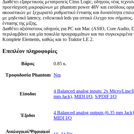
Διαθέτει εξαιρετικούς μετατροπείς Cirus Logic, οδηγούς νέας τεχνολ
προενίσχυση μικροφώνων με phantom power 48V και εισόδους οργά
ακουστικών με ξεχωριστό ρυθμιστικό έντασης και δυνατότητα επιλογ
με μηδενικό latency, ενδεικτικά leds για οπτικό έλεγχο του σήματος
έντασης της μίξης.
Διαθέτει αξιόπιστους οδηγούς για PC και Mac (ASIO, Core Audio,
περιλαμβάνει και μία ποικιλία προγραμμάτων και πιο συγκεκριμένα
Komplete Elements, καθώς και το Traktor LE 2.
Επιπλέον πληροφορίες
Βάρος
0.85 κ.
Τροφοδοσία Phantom
Ναι
4 Balanced analog inputs: 2x Micro/Line
Είσοδοι
mm Jack)
,
MIDI I/O
,
S/PDIF I/O
4 Balanced analog outputs (6.35 mm Jack)
Έξοδοι
MIDI I/O
Αναλογικοί/Ψηφιακοί