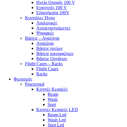
Ηχεία Οροφής 100 V
Ενισχυτές 100 V
Εξαρτήματα 100V
Κονσόλες Ήχου
Αναλογικές
Αυτοενισχυόμενες
Ψηφιακές
Βάσεις – Αναλόγια
Αναλόγια
Βάσεις ηχείων
Βάσεις μικροφώνων
Βάσεις Οργάνων
Flight Cases – Racks
Flight Cases
Racks
Φωτισμός
Ρομποτικά
Κινητές Κεφαλές
Beam
Wash
Spot
Κινητές Κεφαλές LED
Beam Led
Wash Led
Spot Led