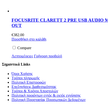
FOCUSRITE CLARETT 2 PRE USB AUDIO MI
OUT
€
382.00
Προσθήκη στο καλάθι
Compare
Λεπτομέρειες
Γρήγορη προβολή
Σημαντικά Links
Όροι Χρήσης
Τρόποι πληρωμής
Πολιτική Επιστροφών
Επεξηγήσεις Διαθεσιμότητας
Τρόποι & Χρόνοι Αποστολών
Πολιτική προιόντων εντός & εκτός εγγύησης
Πολιτική Προστασίας Προσωπικών Δεδομένων