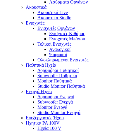
Ασύρματα Οργάνων
Ακουστικά
Ακουστικά Live
Ακουστικά Studio
Ενισχυτές
Ενισχυτές Οργάνων
Ενισχυτές Κιθάρας
Ενισχυτές Μπάσου
Τελικοί Ενισχυτές
Αναλογικοί
Ψηφιακοί
Ολοκληρωμένοι Ενισχυτές
Παθητικά Ηχεία
Δορυφόροι Παθητικοί
Subwoofer Παθητικά
Monitor Παθητικά
Studio Monitor Παθητικά
Ενεργά Ηχεία
Δορυφόροι Ενεργοί
Subwoofer Ενεργά
Monitor Ενεργά
Studio Monitor Ενεργά
Επεξεργαστές Ήχου
Ηχητικά PA 100V
Ηχεία 100 V