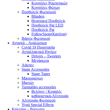
Κονσόλες Ρομποτικών
Κονσόλες Φώτων
Προβολείς Φωτισμού
Blinders
Θεατρικοί Προβολείς
Προβολείς Par LED
Προβολείς Par
FollowSpots(Κανόνια)
Βάσεις Φωτισμού
Αντα/κά – Αναλώσιμα
Covid 19 Προστασία
Ανταλλακτικά Ηχείων
Drivers – Tweeters
Μεγάφωνα
Λάμπες
Stage Accessories
Stage Tapes
Μικροφώνων
Μικτών
Turntables accessories
Βελόνες / Κεφαλές
καθαριστικά-Αξεσουάρ
Αξεσουάρ Φωτισμού
Υγρά Special Effects
Καλώδια – Βύσματα