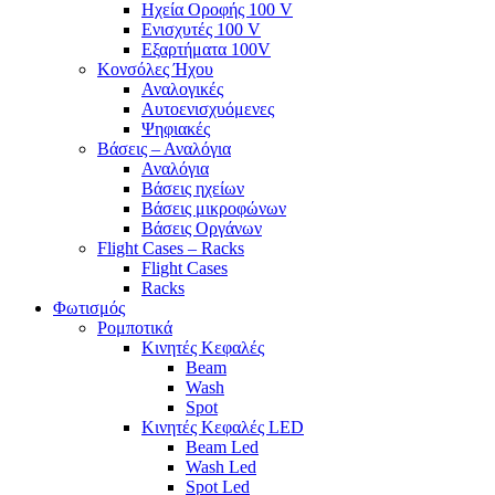
Ηχεία Οροφής 100 V
Ενισχυτές 100 V
Εξαρτήματα 100V
Κονσόλες Ήχου
Αναλογικές
Αυτοενισχυόμενες
Ψηφιακές
Βάσεις – Αναλόγια
Αναλόγια
Βάσεις ηχείων
Βάσεις μικροφώνων
Βάσεις Οργάνων
Flight Cases – Racks
Flight Cases
Racks
Φωτισμός
Ρομποτικά
Κινητές Κεφαλές
Beam
Wash
Spot
Κινητές Κεφαλές LED
Beam Led
Wash Led
Spot Led