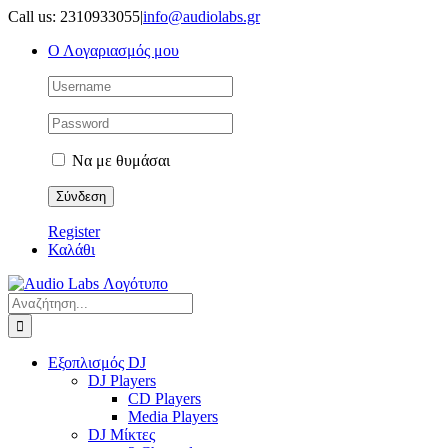
Μετάβαση
Call us: 2310933055
|
info@audiolabs.gr
στο
Ο Λογαριασμός μου
περιεχόμενο
Να με θυμάσαι
Register
Καλάθι
Αναζήτηση
για:
Εξοπλισμός DJ
DJ Players
CD Players
Media Players
DJ Μίκτες