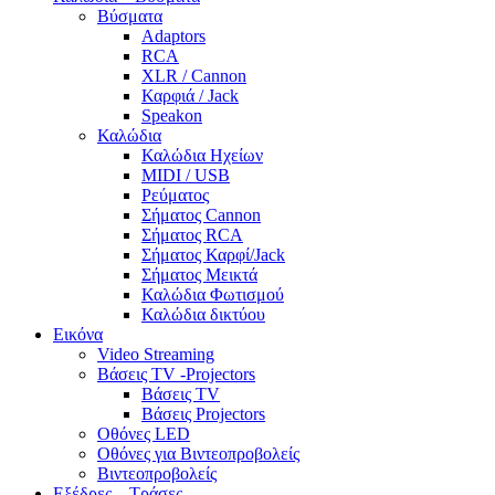
Βύσματα
Adaptors
RCA
XLR / Cannon
Καρφιά / Jack
Speakon
Καλώδια
Καλώδια Ηχείων
MIDI / USB
Ρεύματος
Σήματος Cannon
Σήματος RCA
Σήματος Καρφί/Jack
Σήματος Μεικτά
Καλώδια Φωτισμού
Καλώδια δικτύου
Εικόνα
Video Streaming
Βάσεις TV -Projectors
Βάσεις TV
Βάσεις Projectors
Οθόνες LED
Οθόνες για Βιντεοπροβολείς
Βιντεοπροβολείς
Εξέδρες – Τράσες