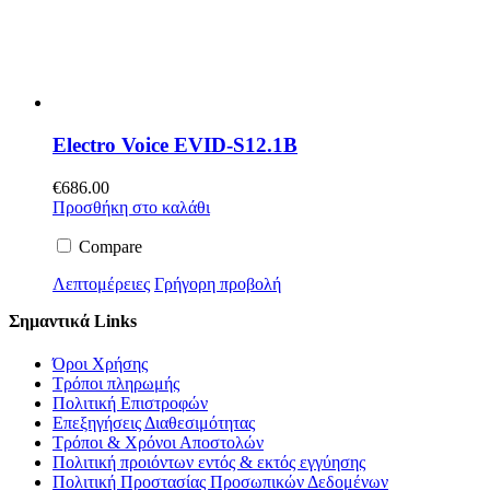
Electro Voice EVID-S12.1B
€
686.00
Προσθήκη στο καλάθι
Compare
Λεπτομέρειες
Γρήγορη προβολή
Σημαντικά Links
Όροι Χρήσης
Τρόποι πληρωμής
Πολιτική Επιστροφών
Επεξηγήσεις Διαθεσιμότητας
Τρόποι & Χρόνοι Αποστολών
Πολιτική προιόντων εντός & εκτός εγγύησης
Πολιτική Προστασίας Προσωπικών Δεδομένων