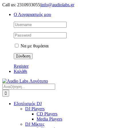
Μετάβαση
Call us: 2310933055
|
info@audiolabs.gr
στο
Ο Λογαριασμός μου
περιεχόμενο
Να με θυμάσαι
Register
Καλάθι
Αναζήτηση
για:
Εξοπλισμός DJ
DJ Players
CD Players
Media Players
DJ Μίκτες