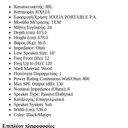
Κατασκευαστής: JBL
Κατηγορία: ΗΧΕΙΑ
Εφαρμογή/Χρήση: ΗΧΕΙΑ PORTABLE P.A.
Μονάδα Μέτρησης: ΤΕΜ
Μήνες Εγγύησης: 24
Depth (cm): 615.0
Height (cm): 678.0
Βάρος (Kg): 36.0
Impedance: Ohm
Low Speaker Size: 18″
Freq From (Hz): 52
Freq Up to (Hz): 120
Shell Material: Wood
Ποσότητα Παραγγελίας: 1
Power Rating Continuous Watt/Ohm: 800
Max SPL Output (dB): 130
Nominal Impedance (Ohms): 8
Speaker Type: Passive/Παθητικό
Κατάλογος: Επαγγελματικά
Speaker System: Sub
Width (cm): 536.0
Color: Black/Μαύρο
Επιπλέον πληροφορίες