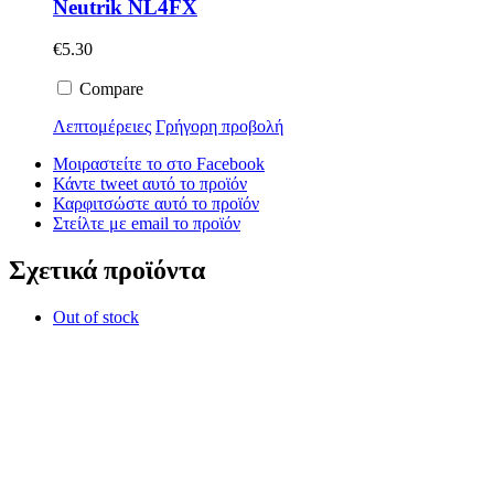
Neutrik NL4FX
€
5.30
Compare
Λεπτομέρειες
Γρήγορη προβολή
Μοιραστείτε το στο Facebook
Κάντε tweet αυτό το προϊόν
Καρφιτσώστε αυτό το προϊόν
Στείλτε με email το προϊόν
Σχετικά προϊόντα
Out of stock