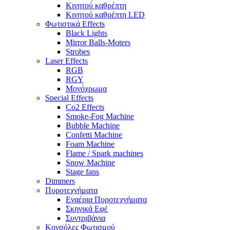
Κινητού καθρέπτη
Κινητού καθρέπτη LED
Φωτιστικά Effects
Black Lights
Mirror Balls-Moters
Strobes
Laser Effects
RGB
RGY
Μονόχρωμα
Special Effects
Co2 Effects
Smoke-Fog Machine
Bubble Machine
Confetti Machine
Foam Machine
Flame / Spark machines
Snow Machine
Stage fans
Dimmers
Πυροτεχνήματα
Εναέρια Πυροτεχνήματα
Σκηνικά Εφέ
Συντριβάνια
Κονσόλες Φωτισμού