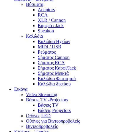
Βύσματα
Adaptors
RCA
XLR / Cannon
Καρφιά / Jack
Speakon
Καλώδια
Καλώδια Ηχείων
MIDI / USB
Ρεύματος
Σήματος Cannon
Σήματος RCA
Σήματος Καρφί/Jack
Σήματος Μεικτά
Καλώδια Φωτισμού
Καλώδια δικτύου
Εικόνα
Video Streaming
Βάσεις TV -Projectors
Βάσεις TV
Βάσεις Projectors
Οθόνες LED
Οθόνες για Βιντεοπροβολείς
Βιντεοπροβολείς
Εξέδρες – Τράσες