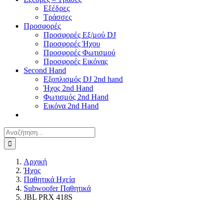
Εξέδρες
Τράσσες
Προσφορές
Προσφορές Εξ/μού DJ
Προσφορές Ήχου
Προσφορές Φωτισμού
Προσφορές Εικόνας
Second Hand
Εξοπλισμός DJ 2nd hand
Ήχος 2nd Hand
Φωτισμός 2nd Hand
Εικόνα 2nd Hand
Αναζήτηση
για:
Αρχική
Ήχος
Παθητικά Ηχεία
Subwoofer Παθητικά
JBL PRX 418S