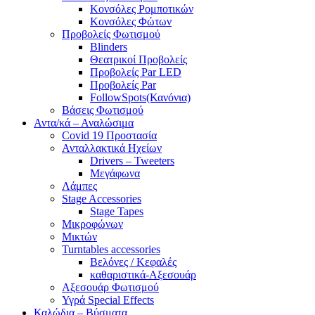
Κονσόλες Ρομποτικών
Κονσόλες Φώτων
Προβολείς Φωτισμού
Blinders
Θεατρικοί Προβολείς
Προβολείς Par LED
Προβολείς Par
FollowSpots(Κανόνια)
Βάσεις Φωτισμού
Αντα/κά – Αναλώσιμα
Covid 19 Προστασία
Ανταλλακτικά Ηχείων
Drivers – Tweeters
Μεγάφωνα
Λάμπες
Stage Accessories
Stage Tapes
Μικροφώνων
Μικτών
Turntables accessories
Βελόνες / Κεφαλές
καθαριστικά-Αξεσουάρ
Αξεσουάρ Φωτισμού
Υγρά Special Effects
Καλώδια – Βύσματα