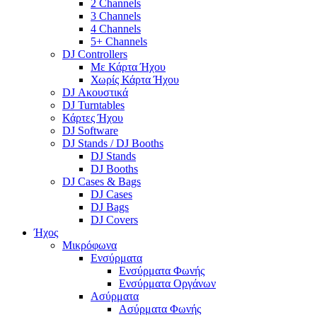
2 Channels
3 Channels
4 Channels
5+ Channels
DJ Controllers
Με Κάρτα Ήχου
Χωρίς Κάρτα Ήχου
DJ Ακουστικά
DJ Turntables
Κάρτες Ήχου
DJ Software
DJ Stands / DJ Booths
DJ Stands
DJ Booths
DJ Cases & Bags
DJ Cases
DJ Bags
DJ Covers
Ήχος
Μικρόφωνα
Ενσύρματα
Ενσύρματα Φωνής
Ενσύρματα Οργάνων
Ασύρματα
Ασύρματα Φωνής