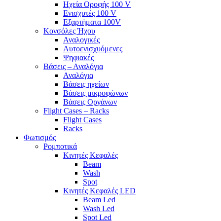
Ηχεία Οροφής 100 V
Ενισχυτές 100 V
Εξαρτήματα 100V
Κονσόλες Ήχου
Αναλογικές
Αυτοενισχυόμενες
Ψηφιακές
Βάσεις – Αναλόγια
Αναλόγια
Βάσεις ηχείων
Βάσεις μικροφώνων
Βάσεις Οργάνων
Flight Cases – Racks
Flight Cases
Racks
Φωτισμός
Ρομποτικά
Κινητές Κεφαλές
Beam
Wash
Spot
Κινητές Κεφαλές LED
Beam Led
Wash Led
Spot Led