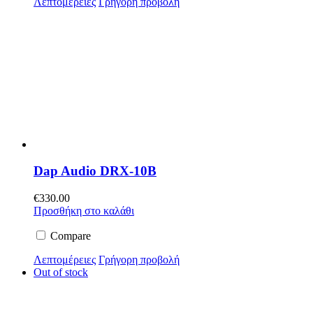
Λεπτομέρειες
Γρήγορη προβολή
Dap Audio DRX-10B
€
330.00
Προσθήκη στο καλάθι
Compare
Λεπτομέρειες
Γρήγορη προβολή
Out of stock