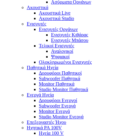
Ασύρματα Οργάνων
Ακουστικά
Ακουστικά Live
Ακουστικά Studio
Ενισχυτές
Ενισχυτές Οργάνων
Ενισχυτές Κιθάρας
Ενισχυτές Μπάσου
Τελικοί Ενισχυτές
Αναλογικοί
Ψηφιακοί
Ολοκληρωμένοι Ενισχυτές
Παθητικά Ηχεία
Δορυφόροι Παθητικοί
Subwoofer Παθητικά
Monitor Παθητικά
Studio Monitor Παθητικά
Ενεργά Ηχεία
Δορυφόροι Ενεργοί
Subwoofer Ενεργά
Monitor Ενεργά
Studio Monitor Ενεργά
Επεξεργαστές Ήχου
Ηχητικά PA 100V
Ηχεία 100 V