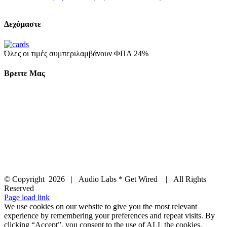
Δεχόμαστε
Όλες οι τιμές συμπεριλαμβάνουν ΦΠΑ 24%
Βρειτε Μας
© Copyright
2026 | Audio Labs * Get Wired | All Rights
Reserved
Facebook
Instagram
YouTube
LinkedIn
X
Page load link
We use cookies on our website to give you the most relevant
experience by remembering your preferences and repeat visits. By
clicking “Accept”, you consent to the use of ALL the cookies.