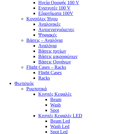
Ηχεία Οροφής 100 V
Ενισχυτές 100 V
Εξαρτήματα 100V
Κονσόλες Ήχου
Αναλογικές
Αυτοενισχυόμενες
Ψηφιακές
Βάσεις – Αναλόγια
Αναλόγια
Βάσεις ηχείων
Βάσεις μικροφώνων
Βάσεις Οργάνων
Flight Cases – Racks
Flight Cases
Racks
Φωτισμός
Ρομποτικά
Κινητές Κεφαλές
Beam
Wash
Spot
Κινητές Κεφαλές LED
Beam Led
Wash Led
Spot Led