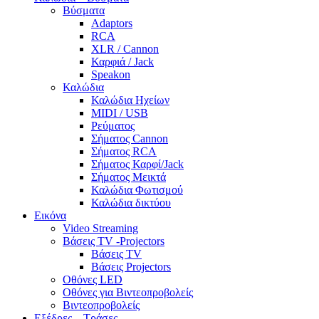
Βύσματα
Adaptors
RCA
XLR / Cannon
Καρφιά / Jack
Speakon
Καλώδια
Καλώδια Ηχείων
MIDI / USB
Ρεύματος
Σήματος Cannon
Σήματος RCA
Σήματος Καρφί/Jack
Σήματος Μεικτά
Καλώδια Φωτισμού
Καλώδια δικτύου
Εικόνα
Video Streaming
Βάσεις TV -Projectors
Βάσεις TV
Βάσεις Projectors
Οθόνες LED
Οθόνες για Βιντεοπροβολείς
Βιντεοπροβολείς
Εξέδρες – Τράσες