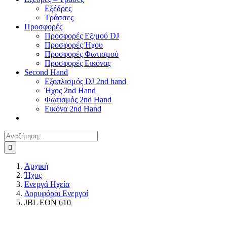
Εξέδρες
Τράσσες
Προσφορές
Προσφορές Εξ/μού DJ
Προσφορές Ήχου
Προσφορές Φωτισμού
Προσφορές Εικόνας
Second Hand
Εξοπλισμός DJ 2nd hand
Ήχος 2nd Hand
Φωτισμός 2nd Hand
Εικόνα 2nd Hand
Αναζήτηση
για:
Αρχική
Ήχος
Ενεργά Ηχεία
Δορυφόροι Ενεργοί
JBL EON 610