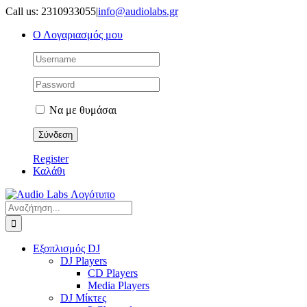
Μετάβαση
Call us: 2310933055
|
info@audiolabs.gr
στο
Ο Λογαριασμός μου
περιεχόμενο
Να με θυμάσαι
Register
Καλάθι
Αναζήτηση
για:
Εξοπλισμός DJ
DJ Players
CD Players
Media Players
DJ Μίκτες