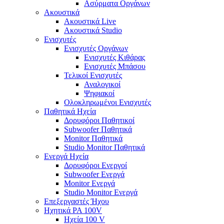
Ασύρματα Οργάνων
Ακουστικά
Ακουστικά Live
Ακουστικά Studio
Ενισχυτές
Ενισχυτές Οργάνων
Ενισχυτές Κιθάρας
Ενισχυτές Μπάσου
Τελικοί Ενισχυτές
Αναλογικοί
Ψηφιακοί
Ολοκληρωμένοι Ενισχυτές
Παθητικά Ηχεία
Δορυφόροι Παθητικοί
Subwoofer Παθητικά
Monitor Παθητικά
Studio Monitor Παθητικά
Ενεργά Ηχεία
Δορυφόροι Ενεργοί
Subwoofer Ενεργά
Monitor Ενεργά
Studio Monitor Ενεργά
Επεξεργαστές Ήχου
Ηχητικά PA 100V
Ηχεία 100 V