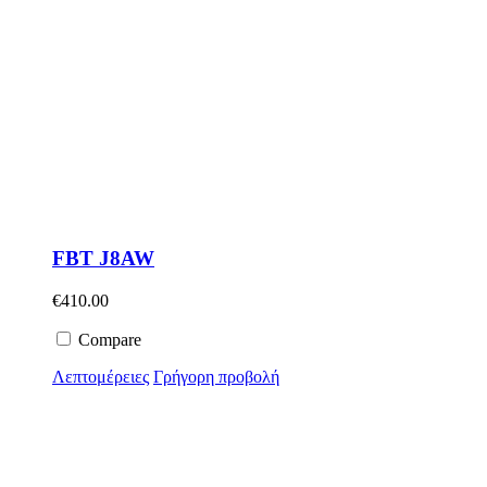
FBT J8AW
€
410.00
Compare
Λεπτομέρειες
Γρήγορη προβολή