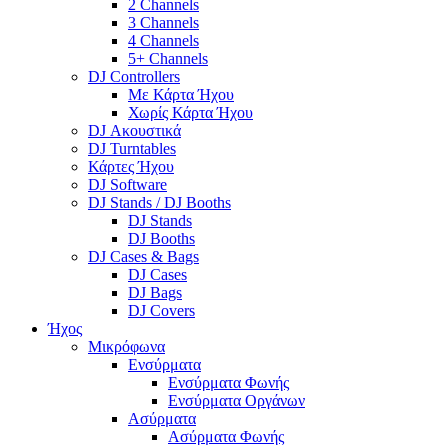
2 Channels
3 Channels
4 Channels
5+ Channels
DJ Controllers
Με Κάρτα Ήχου
Χωρίς Κάρτα Ήχου
DJ Ακουστικά
DJ Turntables
Κάρτες Ήχου
DJ Software
DJ Stands / DJ Booths
DJ Stands
DJ Booths
DJ Cases & Bags
DJ Cases
DJ Bags
DJ Covers
Ήχος
Μικρόφωνα
Ενσύρματα
Ενσύρματα Φωνής
Ενσύρματα Οργάνων
Ασύρματα
Ασύρματα Φωνής