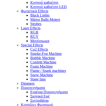
Κινητού καθρέπτη
Κινητού καθρέπτη LED
Φωτιστικά Effects
Black Lights
Mirror Balls-Moters
Strobes
Laser Effects
RGB
RGY
Μονόχρωμα
Special Effects
Co2 Effects
Smoke-Fog Machine
Bubble Machine
Confetti Machine
Foam Machine
Flame / Spark machines
Snow Machine
Stage fans
Dimmers
Πυροτεχνήματα
Εναέρια Πυροτεχνήματα
Σκηνικά Εφέ
Συντριβάνια
Κονσόλες Φωτισμού