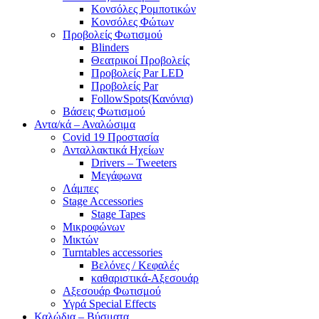
Κονσόλες Ρομποτικών
Κονσόλες Φώτων
Προβολείς Φωτισμού
Blinders
Θεατρικοί Προβολείς
Προβολείς Par LED
Προβολείς Par
FollowSpots(Κανόνια)
Βάσεις Φωτισμού
Αντα/κά – Αναλώσιμα
Covid 19 Προστασία
Ανταλλακτικά Ηχείων
Drivers – Tweeters
Μεγάφωνα
Λάμπες
Stage Accessories
Stage Tapes
Μικροφώνων
Μικτών
Turntables accessories
Βελόνες / Κεφαλές
καθαριστικά-Αξεσουάρ
Αξεσουάρ Φωτισμού
Υγρά Special Effects
Καλώδια – Βύσματα