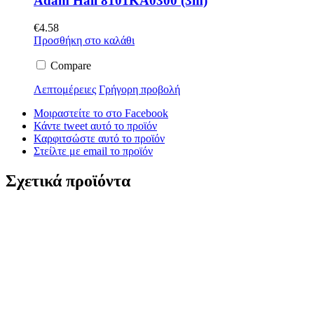
Adam Hall 8101KA0300 (3m)
€
4.58
Προσθήκη στο καλάθι
Compare
Λεπτομέρειες
Γρήγορη προβολή
Μοιραστείτε το στο Facebook
Κάντε tweet αυτό το προϊόν
Καρφιτσώστε αυτό το προϊόν
Στείλτε με email το προϊόν
Σχετικά προϊόντα