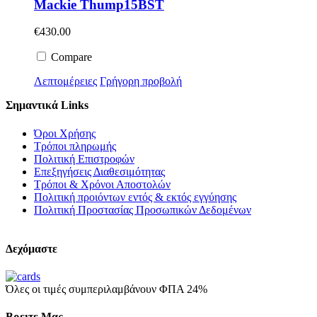
Mackie Thump15BST
€
430.00
Compare
Λεπτομέρειες
Γρήγορη προβολή
Σημαντικά Links
Όροι Χρήσης
Τρόποι πληρωμής
Πολιτική Επιστροφών
Επεξηγήσεις Διαθεσιμότητας
Τρόποι & Χρόνοι Αποστολών
Πολιτική προιόντων εντός & εκτός εγγύησης
Πολιτική Προστασίας Προσωπικών Δεδομένων
Δεχόμαστε
Όλες οι τιμές συμπεριλαμβάνουν ΦΠΑ 24%
Βρειτε Μας