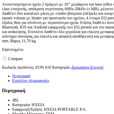
Αυτοενισχυόμενο ηχείο 2 δρόμων με 10’’ μεγάφωνο και bass reflex 
class ενισχυτής, απόκριση συχνότητας 60Hz-20kHz (±3dB), μέγιστο
Διαθέτει δύο καναλιών μίκτη με combo βύσματα (xlr/jack) και κουμπ
master volume με limiter για προστασία του ηχείου, 4 έτοιμα EQ prese
έξοδος thru για σύνδεση με περισσότερα ηχεία. Επίσης διαθέτει δ
Bluetooth, IOS και Android εφαρμογής των EQ presets και του mas
και ανάκλησης. Επιπλέον διαθέτει δύο χερούλια για εύκολη μεταφορά
σύστημα πατούρας για εύκολη και ασφαλή αποθήκευση και μεταφο
mm. Βάρος 11,79 kg.
Εξαντλημένο
Compare
Κωδικός προϊόντος:
EON 610
Κατηγορία:
Δορυφόροι Ενεργοί
Περιγραφή
Επιπλέον πληροφορίες
Περιγραφή
JBL
Κατηγορία: ΗΧΕΙΑ
Εφαρμογή/Χρήση: ΗΧΕΙΑ PORTABLE P.A.
Μονάδα Μέτρησης: ΤΕΜ