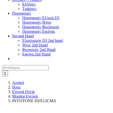
Εξέδρες
Τράσσες
Προσφορές
Προσφορές Εξ/μού DJ
Προσφορές Ήχου
Προσφορές Φωτισμού
Προσφορές Εικόνας
Second Hand
Εξοπλισμός DJ 2nd hand
Ήχος 2nd Hand
Φωτισμός 2nd Hand
Εικόνα 2nd Hand
Αναζήτηση
για:
Αρχική
Ήχος
Ενεργά Ηχεία
Monitor Ενεργά
INVOTONE DSX12CMA