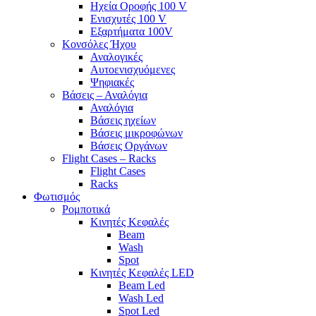
Ηχεία Οροφής 100 V
Ενισχυτές 100 V
Εξαρτήματα 100V
Κονσόλες Ήχου
Αναλογικές
Αυτοενισχυόμενες
Ψηφιακές
Βάσεις – Αναλόγια
Αναλόγια
Βάσεις ηχείων
Βάσεις μικροφώνων
Βάσεις Οργάνων
Flight Cases – Racks
Flight Cases
Racks
Φωτισμός
Ρομποτικά
Κινητές Κεφαλές
Beam
Wash
Spot
Κινητές Κεφαλές LED
Beam Led
Wash Led
Spot Led