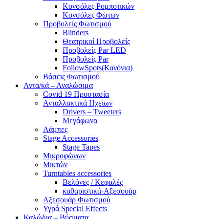
Κονσόλες Ρομποτικών
Κονσόλες Φώτων
Προβολείς Φωτισμού
Blinders
Θεατρικοί Προβολείς
Προβολείς Par LED
Προβολείς Par
FollowSpots(Κανόνια)
Βάσεις Φωτισμού
Αντα/κά – Αναλώσιμα
Covid 19 Προστασία
Ανταλλακτικά Ηχείων
Drivers – Tweeters
Μεγάφωνα
Λάμπες
Stage Accessories
Stage Tapes
Μικροφώνων
Μικτών
Turntables accessories
Βελόνες / Κεφαλές
καθαριστικά-Αξεσουάρ
Αξεσουάρ Φωτισμού
Υγρά Special Effects
Καλώδια – Βύσματα