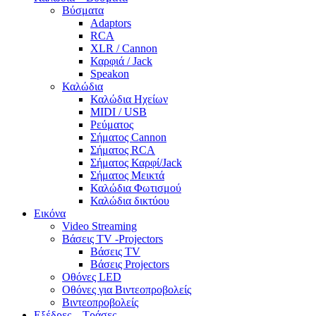
Βύσματα
Adaptors
RCA
XLR / Cannon
Καρφιά / Jack
Speakon
Καλώδια
Καλώδια Ηχείων
MIDI / USB
Ρεύματος
Σήματος Cannon
Σήματος RCA
Σήματος Καρφί/Jack
Σήματος Μεικτά
Καλώδια Φωτισμού
Καλώδια δικτύου
Εικόνα
Video Streaming
Βάσεις TV -Projectors
Βάσεις TV
Βάσεις Projectors
Οθόνες LED
Οθόνες για Βιντεοπροβολείς
Βιντεοπροβολείς
Εξέδρες – Τράσες