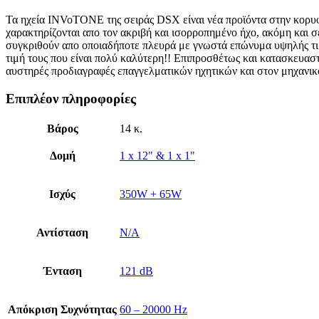
Τα ηχεία INVoTONE της σειράς DSX είναι νέα προϊόντα στην κορυφ
χαρακτηρίζονται απο τον ακριβή και ισορροπημένο ήχο, ακόμη και 
συγκριθούν απο οποιαδήποτε πλευρά με γνωστά επώνυμα υψηλής τιμ
τιμή τους που είναι πολύ καλύτερη!! Επιπροσθέτως και κατασκευασ
αυστηρές προδιαγραφές επαγγελματικών ηχητικών και στον μηχανικό
Επιπλέον πληροφορίες
Βάρος
14 κ.
Δομή
1 x 12" & 1 x 1"
Ισχύς
350W + 65W
Αντίσταση
N/A
Ένταση
121 dB
Απόκριση Συχνότητας
60 – 20000 Hz