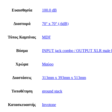
Ευαισθησία
100.0 dB
Διασπορά
70° x 70° (-6dB)
Τύπος Καμπίνας
MDF
Βύσμα
INPUT jack combo / OUTPUT XLR male ba
Χρώμα
Μαύρο
Διαστάσεις
313mm x 393mm x 513mm
Τοποθέτηση
ground stack
Κατασκευαστής
Invotone