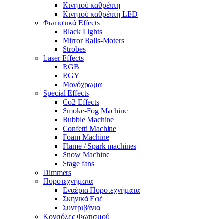
Κινητού καθρέπτη
Κινητού καθρέπτη LED
Φωτιστικά Effects
Black Lights
Mirror Balls-Moters
Strobes
Laser Effects
RGB
RGY
Μονόχρωμα
Special Effects
Co2 Effects
Smoke-Fog Machine
Bubble Machine
Confetti Machine
Foam Machine
Flame / Spark machines
Snow Machine
Stage fans
Dimmers
Πυροτεχνήματα
Εναέρια Πυροτεχνήματα
Σκηνικά Εφέ
Συντριβάνια
Κονσόλες Φωτισμού