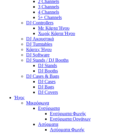
2 Channels
3 Channels
4 Channels
5+ Channels
DJ Controllers
Με Κάρτα Ήχου
Χωρίς Κάρτα Ήχου
DJ Ακουστικά
DJ Turntables
Κάρτες Ήχου
DJ Software
DJ Stands / DJ Booths
DJ Stands
DJ Booths
DJ Cases & Bags
DJ Cases
DJ Bags
DJ Covers
Ήχος
Μικρόφωνα
Ενσύρματα
Ενσύρματα Φωνής
Ενσύρματα Οργάνων
Ασύρματα
Ασύρματα Φωνής