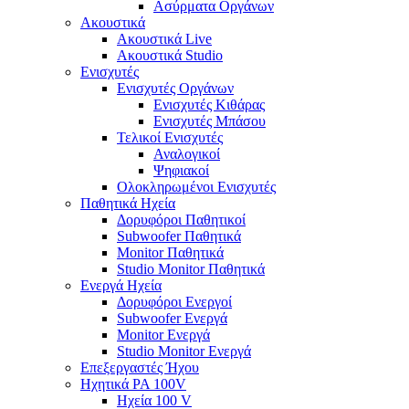
Ασύρματα Οργάνων
Ακουστικά
Ακουστικά Live
Ακουστικά Studio
Ενισχυτές
Ενισχυτές Οργάνων
Ενισχυτές Κιθάρας
Ενισχυτές Μπάσου
Τελικοί Ενισχυτές
Αναλογικοί
Ψηφιακοί
Ολοκληρωμένοι Ενισχυτές
Παθητικά Ηχεία
Δορυφόροι Παθητικοί
Subwoofer Παθητικά
Monitor Παθητικά
Studio Monitor Παθητικά
Ενεργά Ηχεία
Δορυφόροι Ενεργοί
Subwoofer Ενεργά
Monitor Ενεργά
Studio Monitor Ενεργά
Επεξεργαστές Ήχου
Ηχητικά PA 100V
Ηχεία 100 V