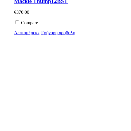
Mackie Thump12BST
€
370.00
Compare
Λεπτομέρειες
Γρήγορη προβολή