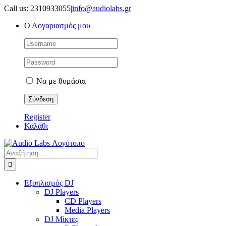
Μετάβαση
Call us: 2310933055
|
info@audiolabs.gr
στο
Ο Λογαριασμός μου
περιεχόμενο
Να με θυμάσαι
Register
Καλάθι
Αναζήτηση
για:
Εξοπλισμός DJ
DJ Players
CD Players
Media Players
DJ Μίκτες