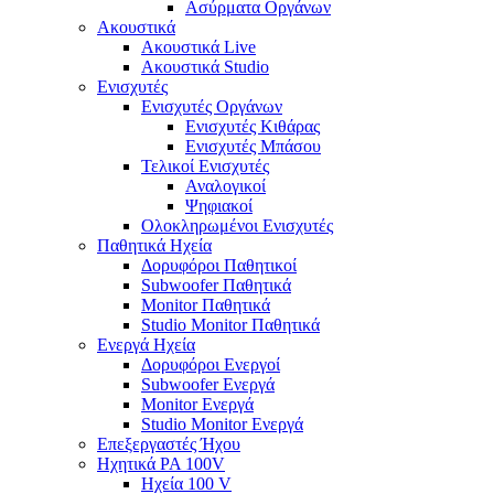
Ασύρματα Οργάνων
Ακουστικά
Ακουστικά Live
Ακουστικά Studio
Ενισχυτές
Ενισχυτές Οργάνων
Ενισχυτές Κιθάρας
Ενισχυτές Μπάσου
Τελικοί Ενισχυτές
Αναλογικοί
Ψηφιακοί
Ολοκληρωμένοι Ενισχυτές
Παθητικά Ηχεία
Δορυφόροι Παθητικοί
Subwoofer Παθητικά
Monitor Παθητικά
Studio Monitor Παθητικά
Ενεργά Ηχεία
Δορυφόροι Ενεργοί
Subwoofer Ενεργά
Monitor Ενεργά
Studio Monitor Ενεργά
Επεξεργαστές Ήχου
Ηχητικά PA 100V
Ηχεία 100 V