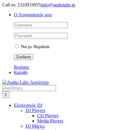
Μετάβαση
Call us: 2310933055
|
info@audiolabs.gr
στο
Ο Λογαριασμός μου
περιεχόμενο
Να με θυμάσαι
Register
Καλάθι
Αναζήτηση
για:
Εξοπλισμός DJ
DJ Players
CD Players
Media Players
DJ Μίκτες