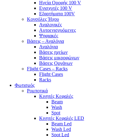
Ηχεία Οροφής 100 V
Ενισχυτές 100 V
Εξαρτήματα 100V
Κονσόλες Ήχου
Αναλογικές
Αυτοενισχυόμενες
Ψηφιακές
Βάσεις – Αναλόγια
Αναλόγια
Βάσεις ηχείων
Βάσεις μικροφώνων
Βάσεις Οργάνων
Flight Cases – Racks
Flight Cases
Racks
Φωτισμός
Ρομποτικά
Κινητές Κεφαλές
Beam
Wash
Spot
Κινητές Κεφαλές LED
Beam Led
Wash Led
Spot Led