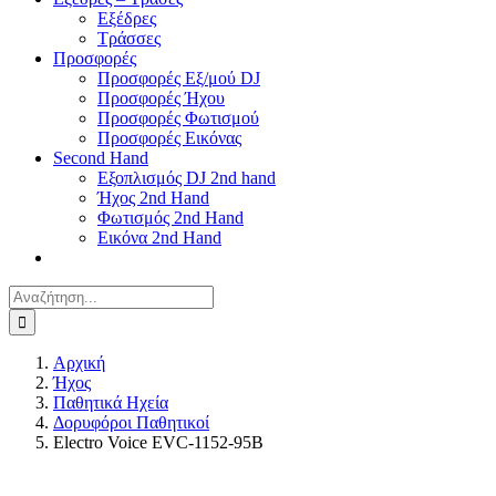
Εξέδρες
Τράσσες
Προσφορές
Προσφορές Εξ/μού DJ
Προσφορές Ήχου
Προσφορές Φωτισμού
Προσφορές Εικόνας
Second Hand
Εξοπλισμός DJ 2nd hand
Ήχος 2nd Hand
Φωτισμός 2nd Hand
Εικόνα 2nd Hand
Αναζήτηση
για:
Αρχική
Ήχος
Παθητικά Ηχεία
Δορυφόροι Παθητικοί
Electro Voice EVC-1152-95B