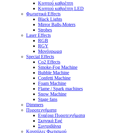
Κινητού καθρέπτη
Κινητού καθρέπτη LED
Φωτιστικά Effects
Black Lights
Mirror Balls-Moters
Strobes
Laser Effects
RGB
RGY
Μονόχρωμα
Special Effects
Co2 Effects
Smoke-Fog Machine
Bubble Machine
Confetti Machine
Foam Machine
Flame / Spark machines
Snow Machine
Stage fans
Dimmers
Πυροτεχνήματα
Εναέρια Πυροτεχνήματα
Σκηνικά Εφέ
Συντριβάνια
Κονσόλες Φωτισμού