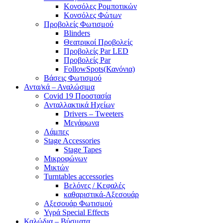
Κονσόλες Ρομποτικών
Κονσόλες Φώτων
Προβολείς Φωτισμού
Blinders
Θεατρικοί Προβολείς
Προβολείς Par LED
Προβολείς Par
FollowSpots(Κανόνια)
Βάσεις Φωτισμού
Αντα/κά – Αναλώσιμα
Covid 19 Προστασία
Ανταλλακτικά Ηχείων
Drivers – Tweeters
Μεγάφωνα
Λάμπες
Stage Accessories
Stage Tapes
Μικροφώνων
Μικτών
Turntables accessories
Βελόνες / Κεφαλές
καθαριστικά-Αξεσουάρ
Αξεσουάρ Φωτισμού
Υγρά Special Effects
Καλώδια – Βύσματα