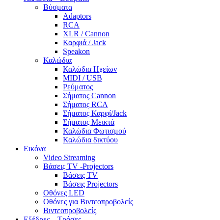
Βύσματα
Adaptors
RCA
XLR / Cannon
Καρφιά / Jack
Speakon
Καλώδια
Καλώδια Ηχείων
MIDI / USB
Ρεύματος
Σήματος Cannon
Σήματος RCA
Σήματος Καρφί/Jack
Σήματος Μεικτά
Καλώδια Φωτισμού
Καλώδια δικτύου
Εικόνα
Video Streaming
Βάσεις TV -Projectors
Βάσεις TV
Βάσεις Projectors
Οθόνες LED
Οθόνες για Βιντεοπροβολείς
Βιντεοπροβολείς
Εξέδρες – Τράσες