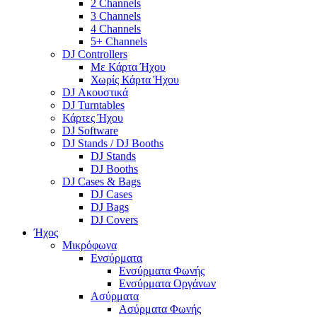
2 Channels
3 Channels
4 Channels
5+ Channels
DJ Controllers
Με Κάρτα Ήχου
Χωρίς Κάρτα Ήχου
DJ Ακουστικά
DJ Turntables
Κάρτες Ήχου
DJ Software
DJ Stands / DJ Booths
DJ Stands
DJ Booths
DJ Cases & Bags
DJ Cases
DJ Bags
DJ Covers
Ήχος
Μικρόφωνα
Ενσύρματα
Ενσύρματα Φωνής
Ενσύρματα Οργάνων
Ασύρματα
Ασύρματα Φωνής