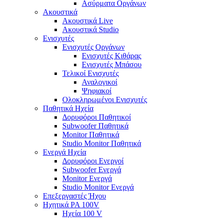
Ασύρματα Οργάνων
Ακουστικά
Ακουστικά Live
Ακουστικά Studio
Ενισχυτές
Ενισχυτές Οργάνων
Ενισχυτές Κιθάρας
Ενισχυτές Μπάσου
Τελικοί Ενισχυτές
Αναλογικοί
Ψηφιακοί
Ολοκληρωμένοι Ενισχυτές
Παθητικά Ηχεία
Δορυφόροι Παθητικοί
Subwoofer Παθητικά
Monitor Παθητικά
Studio Monitor Παθητικά
Ενεργά Ηχεία
Δορυφόροι Ενεργοί
Subwoofer Ενεργά
Monitor Ενεργά
Studio Monitor Ενεργά
Επεξεργαστές Ήχου
Ηχητικά PA 100V
Ηχεία 100 V