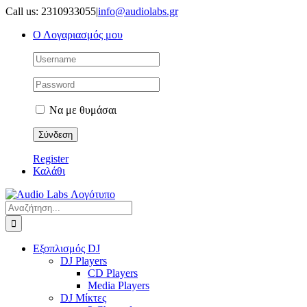
Μετάβαση
Call us: 2310933055
|
info@audiolabs.gr
στο
Ο Λογαριασμός μου
περιεχόμενο
Να με θυμάσαι
Register
Καλάθι
Αναζήτηση
για:
Εξοπλισμός DJ
DJ Players
CD Players
Media Players
DJ Μίκτες