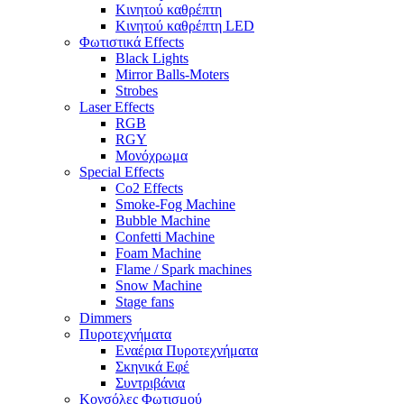
Κινητού καθρέπτη
Κινητού καθρέπτη LED
Φωτιστικά Effects
Black Lights
Mirror Balls-Moters
Strobes
Laser Effects
RGB
RGY
Μονόχρωμα
Special Effects
Co2 Effects
Smoke-Fog Machine
Bubble Machine
Confetti Machine
Foam Machine
Flame / Spark machines
Snow Machine
Stage fans
Dimmers
Πυροτεχνήματα
Εναέρια Πυροτεχνήματα
Σκηνικά Εφέ
Συντριβάνια
Κονσόλες Φωτισμού