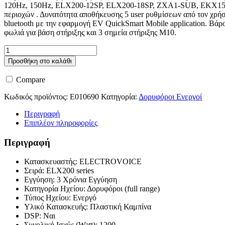
120Hz, 150Hz, ELX200-12SP, ELX200-18SP, ZXA1-SUB, EKX15S
περιοχών . Δυνατότητα αποθήκευσης 5 user ρυθμίσεων από τον χρή
bluetooth με την εφαρμογή EV QuickSmart Mobile application. Bάρ
φωλιά για βάση στήριξης και 3 σημεία στήριξης Μ10.
Elecrovoice
ELX200-
Προσθήκη στο καλάθι
15P
ποσότητα
Compare
Κωδικός προϊόντος:
E010690
Κατηγορία:
Δορυφόροι Ενεργοί
Περιγραφή
Επιπλέον πληροφορίες
Περιγραφή
Κατασκευαστής: ELECTROVOICE
Σειρά: ELX200 series
Εγγύηση: 3 Χρόνια Εγγύηση
Κατηγορία Ηχείου: Δορυφόροι (full range)
Τύπος Ηχείου: Ενεργό
Υλικό Κατασκευής: Πλαστική Καμπίνα
DSP: Ναι
Συνολική Ισχύς (Watt): 1200