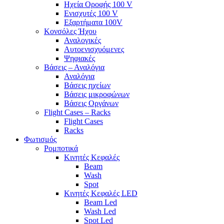
Ηχεία Οροφής 100 V
Ενισχυτές 100 V
Εξαρτήματα 100V
Κονσόλες Ήχου
Αναλογικές
Αυτοενισχυόμενες
Ψηφιακές
Βάσεις – Αναλόγια
Αναλόγια
Βάσεις ηχείων
Βάσεις μικροφώνων
Βάσεις Οργάνων
Flight Cases – Racks
Flight Cases
Racks
Φωτισμός
Ρομποτικά
Κινητές Κεφαλές
Beam
Wash
Spot
Κινητές Κεφαλές LED
Beam Led
Wash Led
Spot Led