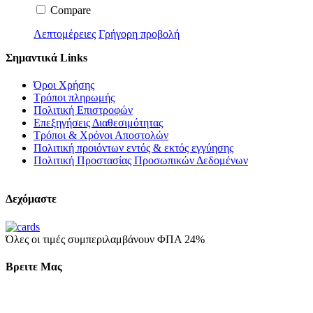
Compare
Λεπτομέρειες
Γρήγορη προβολή
Σημαντικά Links
Όροι Χρήσης
Τρόποι πληρωμής
Πολιτική Επιστροφών
Επεξηγήσεις Διαθεσιμότητας
Τρόποι & Χρόνοι Αποστολών
Πολιτική προιόντων εντός & εκτός εγγύησης
Πολιτική Προστασίας Προσωπικών Δεδομένων
Δεχόμαστε
Όλες οι τιμές συμπεριλαμβάνουν ΦΠΑ 24%
Βρειτε Μας