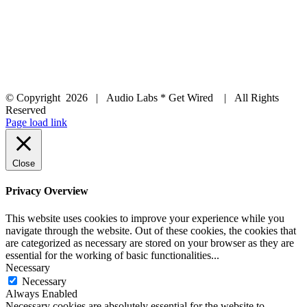
© Copyright
2026 | Audio Labs * Get Wired | All Rights
Reserved
Facebook
Instagram
YouTube
LinkedIn
X
Page load link
Close
Privacy Overview
This website uses cookies to improve your experience while you
navigate through the website. Out of these cookies, the cookies that
are categorized as necessary are stored on your browser as they are
essential for the working of basic functionalities
...
Necessary
Necessary
Always Enabled
Necessary cookies are absolutely essential for the website to