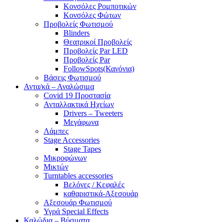
Κονσόλες Ρομποτικών
Κονσόλες Φώτων
Προβολείς Φωτισμού
Blinders
Θεατρικοί Προβολείς
Προβολείς Par LED
Προβολείς Par
FollowSpots(Κανόνια)
Βάσεις Φωτισμού
Αντα/κά – Αναλώσιμα
Covid 19 Προστασία
Ανταλλακτικά Ηχείων
Drivers – Tweeters
Μεγάφωνα
Λάμπες
Stage Accessories
Stage Tapes
Μικροφώνων
Μικτών
Turntables accessories
Βελόνες / Κεφαλές
καθαριστικά-Αξεσουάρ
Αξεσουάρ Φωτισμού
Υγρά Special Effects
Καλώδια – Βύσματα