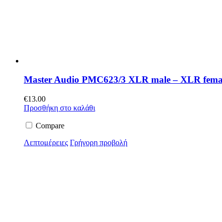
Master Audio PMC623/3 XLR male – XLR fema
€
13.00
Προσθήκη στο καλάθι
Compare
Λεπτομέρειες
Γρήγορη προβολή