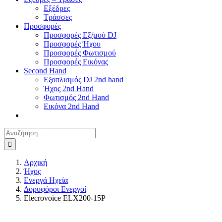
Εξέδρες
Τράσσες
Προσφορές
Προσφορές Εξ/μού DJ
Προσφορές Ήχου
Προσφορές Φωτισμού
Προσφορές Εικόνας
Second Hand
Εξοπλισμός DJ 2nd hand
Ήχος 2nd Hand
Φωτισμός 2nd Hand
Εικόνα 2nd Hand
Αναζήτηση
για:
Αρχική
Ήχος
Ενεργά Ηχεία
Δορυφόροι Ενεργοί
Elecrovoice ELX200-15P