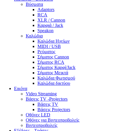
Βύσματα
Adaptors
RCA
XLR / Cannon
Καρφιά / Jack
Speakon
Καλώδια
Καλώδια Ηχείων
MIDI / USB
Ρεύματος
Σήματος Cannon
Σήματος RCA
Σήματος Καρφί/Jack
Σήματος Μεικτά
Καλώδια Φωτισμού
Καλώδια δικτύου
Εικόνα
Video Streaming
Βάσεις TV -Projectors
Βάσεις TV
Βάσεις Projectors
Οθόνες LED
Οθόνες για Βιντεοπροβολείς
Βιντεοπροβολείς
Εξέδρες – Τράσες