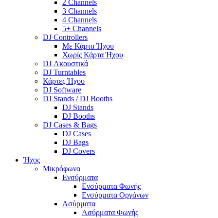
2 Channels
3 Channels
4 Channels
5+ Channels
DJ Controllers
Με Κάρτα Ήχου
Χωρίς Κάρτα Ήχου
DJ Ακουστικά
DJ Turntables
Κάρτες Ήχου
DJ Software
DJ Stands / DJ Booths
DJ Stands
DJ Booths
DJ Cases & Bags
DJ Cases
DJ Bags
DJ Covers
Ήχος
Μικρόφωνα
Ενσύρματα
Ενσύρματα Φωνής
Ενσύρματα Οργάνων
Ασύρματα
Ασύρματα Φωνής