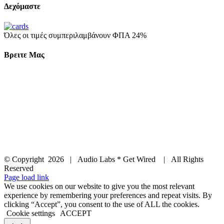
Δεχόμαστε
Όλες οι τιμές συμπεριλαμβάνουν ΦΠΑ 24%
Βρειτε Μας
© Copyright
2026 | Audio Labs * Get Wired | All Rights
Reserved
Facebook
Instagram
YouTube
LinkedIn
X
Page load link
We use cookies on our website to give you the most relevant
experience by remembering your preferences and repeat visits. By
clicking “Accept”, you consent to the use of ALL the cookies.
Cookie settings
ACCEPT