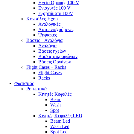
Ηχεία Οροφής 100 V
Ενισχυτές 100 V
Εξαρτήματα 100V
Κονσόλες Ήχου
Αναλογικές
Αυτοενισχυόμενες
Ψηφιακές
Βάσεις – Αναλόγια
Αναλόγια
Βάσεις ηχείων
Βάσεις μικροφώνων
Βάσεις Οργάνων
Flight Cases – Racks
Flight Cases
Racks
Φωτισμός
Ρομποτικά
Κινητές Κεφαλές
Beam
Wash
Spot
Κινητές Κεφαλές LED
Beam Led
Wash Led
Spot Led