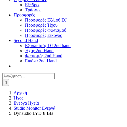
Εξέδρες
Τράσσες
Προσφορές
Προσφορές Εξ/μού DJ
Προσφορές Ήχου
Προσφορές Φωτισμού
Προσφορές Εικόνας
Second Hand
Εξοπλισμός DJ 2nd hand
Ήχος 2nd Hand
Φωτισμός 2nd Hand
Εικόνα 2nd Hand
Αναζήτηση
για:
Αρχική
Ήχος
Ενεργά Ηχεία
Studio Monitor Ενεργά
Dynaudio LYD-8-BB