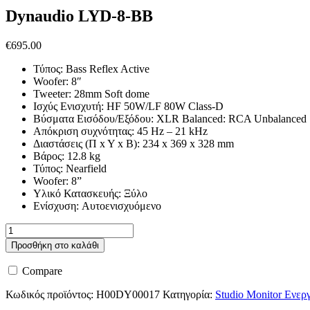
Dynaudio LYD-8-BB
€
695.00
Τύπος:
Bass Reflex Active
Woofer:
8″
Tweeter:
28mm Soft dome
Iσχύς Ενισχυτή:
HF 50W/LF 80W Class-D
Βύσματα Εισόδου/Εξόδου:
XLR Balanced: RCA Unbalanced
Aπόκριση συχνότητας:
45 Hz – 21 kHz
Διαστάσεις (Π x Y x B):
234 x 369 x 328 mm
Βάρος:
12.8 kg
Τύπος:
Nearfield
Woofer:
8”
Υλικό Κατασκευής:
Ξύλο
Ενίσχυση:
Αυτοενισχυόμενο
Dynaudio
LYD-
Προσθήκη στο καλάθι
8-
BB
Compare
ποσότητα
Κωδικός προϊόντος:
H00DY00017
Κατηγορία:
Studio Monitor Ενερ