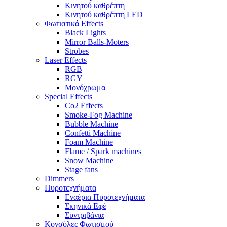
Κινητού καθρέπτη
Κινητού καθρέπτη LED
Φωτιστικά Effects
Black Lights
Mirror Balls-Moters
Strobes
Laser Effects
RGB
RGY
Μονόχρωμα
Special Effects
Co2 Effects
Smoke-Fog Machine
Bubble Machine
Confetti Machine
Foam Machine
Flame / Spark machines
Snow Machine
Stage fans
Dimmers
Πυροτεχνήματα
Εναέρια Πυροτεχνήματα
Σκηνικά Εφέ
Συντριβάνια
Κονσόλες Φωτισμού