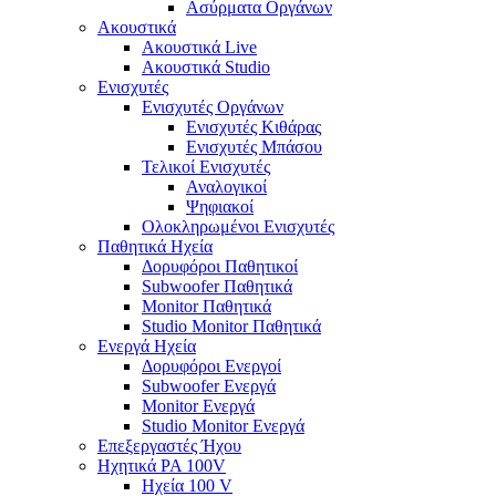
Ασύρματα Οργάνων
Ακουστικά
Ακουστικά Live
Ακουστικά Studio
Ενισχυτές
Ενισχυτές Οργάνων
Ενισχυτές Κιθάρας
Ενισχυτές Μπάσου
Τελικοί Ενισχυτές
Αναλογικοί
Ψηφιακοί
Ολοκληρωμένοι Ενισχυτές
Παθητικά Ηχεία
Δορυφόροι Παθητικοί
Subwoofer Παθητικά
Monitor Παθητικά
Studio Monitor Παθητικά
Ενεργά Ηχεία
Δορυφόροι Ενεργοί
Subwoofer Ενεργά
Monitor Ενεργά
Studio Monitor Ενεργά
Επεξεργαστές Ήχου
Ηχητικά PA 100V
Ηχεία 100 V