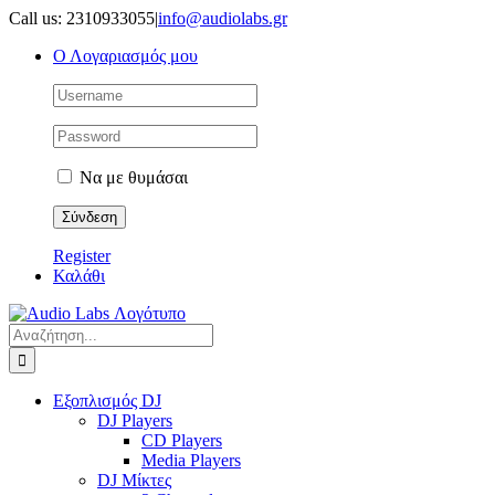
Μετάβαση
Call us: 2310933055
|
info@audiolabs.gr
στο
Ο Λογαριασμός μου
περιεχόμενο
Να με θυμάσαι
Register
Καλάθι
Αναζήτηση
για:
Εξοπλισμός DJ
DJ Players
CD Players
Media Players
DJ Μίκτες