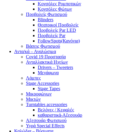
Κονσόλες Ρομποτικών
Κονσόλες Φώτων
Προβολείς Φωτισμού
Blinders
Θεατρικοί Προβολείς
Προβολείς Par LED
Προβολείς Par
FollowSpots(Κανόνια)
Βάσεις Φωτισμού
Αντα/κά – Αναλώσιμα
Covid 19 Προστασία
Ανταλλακτικά Ηχείων
Drivers – Tweeters
Μεγάφωνα
Λάμπες
Stage Accessories
Stage Tapes
Μικροφώνων
Μικτών
Turntables accessories
Βελόνες / Κεφαλές
καθαριστικά-Αξεσουάρ
Αξεσουάρ Φωτισμού
Υγρά Special Effects
Καλώδια – Βύσματα