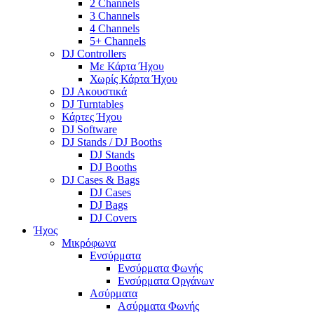
2 Channels
3 Channels
4 Channels
5+ Channels
DJ Controllers
Με Κάρτα Ήχου
Χωρίς Κάρτα Ήχου
DJ Ακουστικά
DJ Turntables
Κάρτες Ήχου
DJ Software
DJ Stands / DJ Booths
DJ Stands
DJ Booths
DJ Cases & Bags
DJ Cases
DJ Bags
DJ Covers
Ήχος
Μικρόφωνα
Ενσύρματα
Ενσύρματα Φωνής
Ενσύρματα Οργάνων
Ασύρματα
Ασύρματα Φωνής