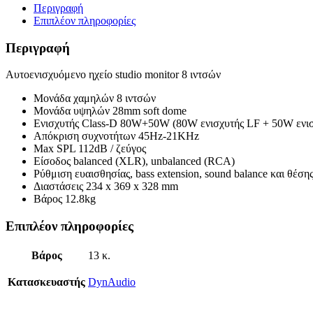
Περιγραφή
Επιπλέον πληροφορίες
Περιγραφή
Aυτοενισχυόμενο ηχείο studio monitor 8 ιντσών
Μονάδα χαμηλών 8 ιντσών
Μονάδα υψηλών 28mm soft dome
Ενισχυτής Class-D 80W+50W (80W ενισχυτής LF + 50W ενι
Απόκριση συχνοτήτων 45Hz-21KHz
Max SPL 112dB / ζεύγος
Είσοδος balanced (XLR), unbalanced (RCA)
Ρύθμιση ευαισθησίας, bass extension, sound balance και θέση
Διαστάσεις 234 x 369 x 328 mm
Βάρος 12.8kg
Επιπλέον πληροφορίες
Βάρος
13 κ.
Κατασκευαστής
DynAudio