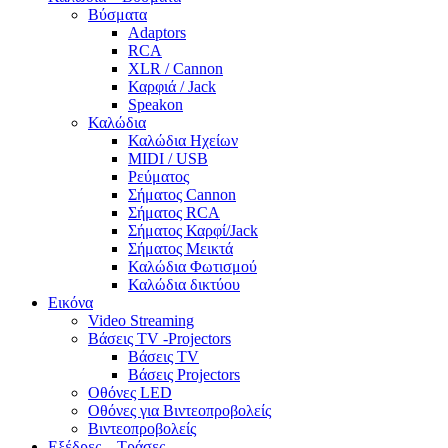
Βύσματα
Adaptors
RCA
XLR / Cannon
Καρφιά / Jack
Speakon
Καλώδια
Καλώδια Ηχείων
MIDI / USB
Ρεύματος
Σήματος Cannon
Σήματος RCA
Σήματος Καρφί/Jack
Σήματος Μεικτά
Καλώδια Φωτισμού
Καλώδια δικτύου
Εικόνα
Video Streaming
Βάσεις TV -Projectors
Βάσεις TV
Βάσεις Projectors
Οθόνες LED
Οθόνες για Βιντεοπροβολείς
Βιντεοπροβολείς
Εξέδρες – Τράσες