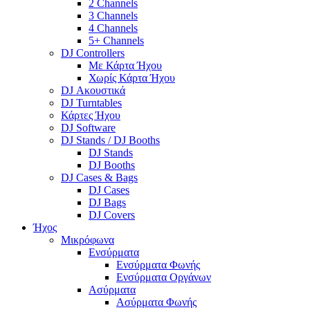
2 Channels
3 Channels
4 Channels
5+ Channels
DJ Controllers
Με Κάρτα Ήχου
Χωρίς Κάρτα Ήχου
DJ Ακουστικά
DJ Turntables
Κάρτες Ήχου
DJ Software
DJ Stands / DJ Booths
DJ Stands
DJ Booths
DJ Cases & Bags
DJ Cases
DJ Bags
DJ Covers
Ήχος
Μικρόφωνα
Ενσύρματα
Ενσύρματα Φωνής
Ενσύρματα Οργάνων
Ασύρματα
Ασύρματα Φωνής