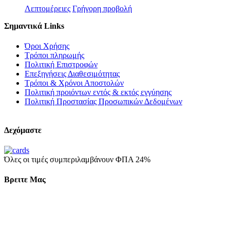
Λεπτομέρειες
Γρήγορη προβολή
Σημαντικά Links
Όροι Χρήσης
Τρόποι πληρωμής
Πολιτική Επιστροφών
Επεξηγήσεις Διαθεσιμότητας
Τρόποι & Χρόνοι Αποστολών
Πολιτική προιόντων εντός & εκτός εγγύησης
Πολιτική Προστασίας Προσωπικών Δεδομένων
Δεχόμαστε
Όλες οι τιμές συμπεριλαμβάνουν ΦΠΑ 24%
Βρειτε Μας