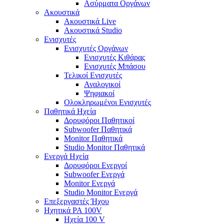
Ασύρματα Οργάνων
Ακουστικά
Ακουστικά Live
Ακουστικά Studio
Ενισχυτές
Ενισχυτές Οργάνων
Ενισχυτές Κιθάρας
Ενισχυτές Μπάσου
Τελικοί Ενισχυτές
Αναλογικοί
Ψηφιακοί
Ολοκληρωμένοι Ενισχυτές
Παθητικά Ηχεία
Δορυφόροι Παθητικοί
Subwoofer Παθητικά
Monitor Παθητικά
Studio Monitor Παθητικά
Ενεργά Ηχεία
Δορυφόροι Ενεργοί
Subwoofer Ενεργά
Monitor Ενεργά
Studio Monitor Ενεργά
Επεξεργαστές Ήχου
Ηχητικά PA 100V
Ηχεία 100 V