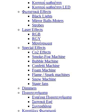
Κινητού καθρέπτη
Κινητού καθρέπτη LED
Φωτιστικά Effects
Black Lights
Mirror Balls-Moters
Strobes
Laser Effects
RGB
RGY
Μονόχρωμα
Special Effects
Co2 Effects
Smoke-Fog Machine
Bubble Machine
Confetti Machine
Foam Machine
Flame / Spark machines
Snow Machine
Stage fans
Dimmers
Πυροτεχνήματα
Εναέρια Πυροτεχνήματα
Σκηνικά Εφέ
Συντριβάνια
Κονσόλες Φωτισμού