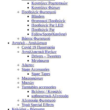
Κονσόλες Ρομποτικών
Κονσόλες Φώτων
Προβολείς Φωτισμού
Blinders
Θεατρικοί Προβολείς
Προβολείς Par LED
Προβολείς Par
FollowSpots(Κανόνια)
Βάσεις Φωτισμού
Αντα/κά – Αναλώσιμα
Covid 19 Προστασία
Ανταλλακτικά Ηχείων
Drivers – Tweeters
Μεγάφωνα
Λάμπες
Stage Accessories
Stage Tapes
Μικροφώνων
Μικτών
Turntables accessories
Βελόνες / Κεφαλές
καθαριστικά-Αξεσουάρ
Αξεσουάρ Φωτισμού
Υγρά Special Effects
Καλώδια – Βύσματα