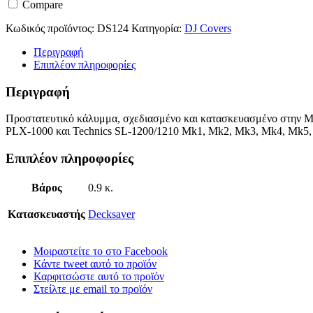
Compare
κάλυμμα
ποσότητα
Κωδικός προϊόντος:
DS124
Κατηγορία:
DJ Covers
Περιγραφή
Επιπλέον πληροφορίες
Περιγραφή
Προστατευτικό κάλυμμα, σχεδιασμένο και κατασκευασμένο στην Μ.
PLX-1000 και Technics SL-1200/1210 Mk1, Mk2, Mk3, Mk4, Mk
Επιπλέον πληροφορίες
Βάρος
0.9 κ.
Κατασκευαστής
Decksaver
Μοιραστείτε το στο Facebook
Κάντε tweet αυτό το προϊόν
Καρφιτσώστε αυτό το προϊόν
Στείλτε με email το προϊόν