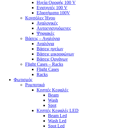
Ηχεία Οροφής 100 V
Ενισχυτές 100 V
Εξαρτήματα 100V
Κονσόλες Ήχου
Αναλογικές
Αυτοενισχυόμενες
Ψηφιακές
Βάσεις – Αναλόγια
Αναλόγια
Βάσεις ηχείων
Βάσεις μικροφώνων
Βάσεις Οργάνων
Flight Cases – Racks
Flight Cases
Racks
Φωτισμός
Ρομποτικά
Κινητές Κεφαλές
Beam
Wash
Spot
Κινητές Κεφαλές LED
Beam Led
Wash Led
Spot Led