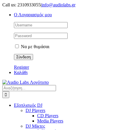
Μετάβαση
Call us: 2310933055
|
info@audiolabs.gr
στο
Ο Λογαριασμός μου
περιεχόμενο
Να με θυμάσαι
Register
Καλάθι
Αναζήτηση
για:
Εξοπλισμός DJ
DJ Players
CD Players
Media Players
DJ Μίκτες