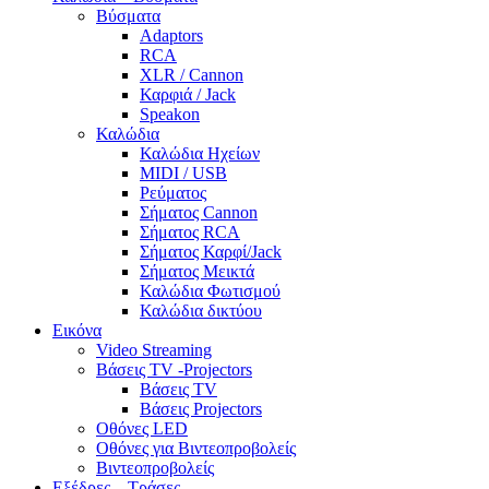
Βύσματα
Adaptors
RCA
XLR / Cannon
Καρφιά / Jack
Speakon
Καλώδια
Καλώδια Ηχείων
MIDI / USB
Ρεύματος
Σήματος Cannon
Σήματος RCA
Σήματος Καρφί/Jack
Σήματος Μεικτά
Καλώδια Φωτισμού
Καλώδια δικτύου
Εικόνα
Video Streaming
Βάσεις TV -Projectors
Βάσεις TV
Βάσεις Projectors
Οθόνες LED
Οθόνες για Βιντεοπροβολείς
Βιντεοπροβολείς
Εξέδρες – Τράσες