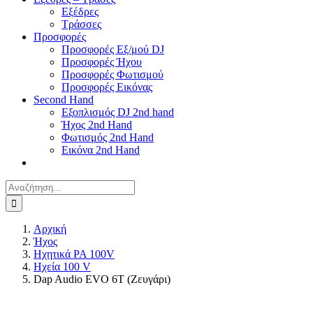
Εξέδρες
Τράσσες
Προσφορές
Προσφορές Εξ/μού DJ
Προσφορές Ήχου
Προσφορές Φωτισμού
Προσφορές Εικόνας
Second Hand
Εξοπλισμός DJ 2nd hand
Ήχος 2nd Hand
Φωτισμός 2nd Hand
Εικόνα 2nd Hand
Αναζήτηση
για:
Αρχική
Ήχος
Ηχητικά PA 100V
Ηχεία 100 V
Dap Audio EVO 6T (Ζευγάρι)