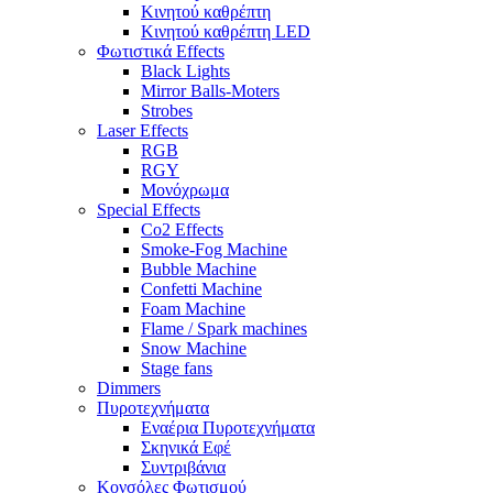
Κινητού καθρέπτη
Κινητού καθρέπτη LED
Φωτιστικά Effects
Black Lights
Mirror Balls-Moters
Strobes
Laser Effects
RGB
RGY
Μονόχρωμα
Special Effects
Co2 Effects
Smoke-Fog Machine
Bubble Machine
Confetti Machine
Foam Machine
Flame / Spark machines
Snow Machine
Stage fans
Dimmers
Πυροτεχνήματα
Εναέρια Πυροτεχνήματα
Σκηνικά Εφέ
Συντριβάνια
Κονσόλες Φωτισμού