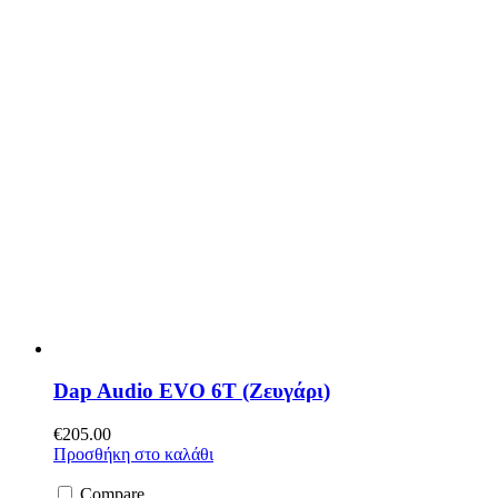
Dap Audio EVO 6T (Ζευγάρι)
€
205.00
Προσθήκη στο καλάθι
Compare