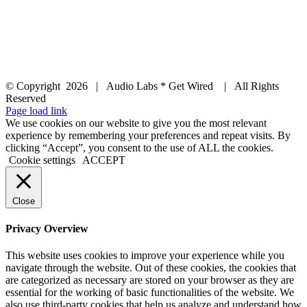
© Copyright
2026 | Audio Labs * Get Wired | All Rights
Reserved
Facebook
Instagram
YouTube
LinkedIn
X
Page load link
We use cookies on our website to give you the most relevant
experience by remembering your preferences and repeat visits. By
clicking “Accept”, you consent to the use of ALL the cookies.
Cookie settings
ACCEPT
Close
Privacy Overview
This website uses cookies to improve your experience while you
navigate through the website. Out of these cookies, the cookies that
are categorized as necessary are stored on your browser as they are
essential for the working of basic functionalities of the website. We
also use third-party cookies that help us analyze and understand how