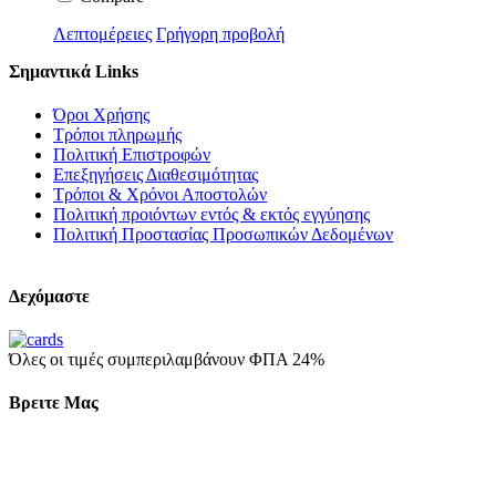
Λεπτομέρειες
Γρήγορη προβολή
Σημαντικά Links
Όροι Χρήσης
Τρόποι πληρωμής
Πολιτική Επιστροφών
Επεξηγήσεις Διαθεσιμότητας
Τρόποι & Χρόνοι Αποστολών
Πολιτική προιόντων εντός & εκτός εγγύησης
Πολιτική Προστασίας Προσωπικών Δεδομένων
Δεχόμαστε
Όλες οι τιμές συμπεριλαμβάνουν ΦΠΑ 24%
Βρειτε Μας