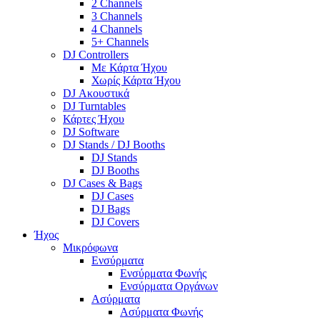
2 Channels
3 Channels
4 Channels
5+ Channels
DJ Controllers
Με Κάρτα Ήχου
Χωρίς Κάρτα Ήχου
DJ Ακουστικά
DJ Turntables
Κάρτες Ήχου
DJ Software
DJ Stands / DJ Booths
DJ Stands
DJ Booths
DJ Cases & Bags
DJ Cases
DJ Bags
DJ Covers
Ήχος
Μικρόφωνα
Ενσύρματα
Ενσύρματα Φωνής
Ενσύρματα Οργάνων
Ασύρματα
Ασύρματα Φωνής