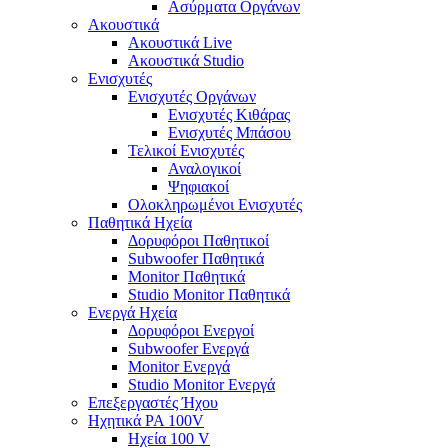
Ασύρματα Οργάνων
Ακουστικά
Ακουστικά Live
Ακουστικά Studio
Ενισχυτές
Ενισχυτές Οργάνων
Ενισχυτές Κιθάρας
Ενισχυτές Μπάσου
Τελικοί Ενισχυτές
Αναλογικοί
Ψηφιακοί
Ολοκληρωμένοι Ενισχυτές
Παθητικά Ηχεία
Δορυφόροι Παθητικοί
Subwoofer Παθητικά
Monitor Παθητικά
Studio Monitor Παθητικά
Ενεργά Ηχεία
Δορυφόροι Ενεργοί
Subwoofer Ενεργά
Monitor Ενεργά
Studio Monitor Ενεργά
Επεξεργαστές Ήχου
Ηχητικά PA 100V
Ηχεία 100 V