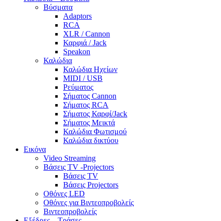
Βύσματα
Adaptors
RCA
XLR / Cannon
Καρφιά / Jack
Speakon
Καλώδια
Καλώδια Ηχείων
MIDI / USB
Ρεύματος
Σήματος Cannon
Σήματος RCA
Σήματος Καρφί/Jack
Σήματος Μεικτά
Καλώδια Φωτισμού
Καλώδια δικτύου
Εικόνα
Video Streaming
Βάσεις TV -Projectors
Βάσεις TV
Βάσεις Projectors
Οθόνες LED
Οθόνες για Βιντεοπροβολείς
Βιντεοπροβολείς
Εξέδρες – Τράσες