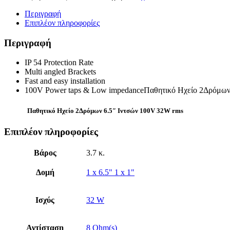
Περιγραφή
Επιπλέον πληροφορίες
Περιγραφή
IP 54 Protection Rate
Multi angled Brackets
Fast and easy installation
100V Power taps & Low impedanceΠαθητικό Ηχείο 2Δρόμων
Παθητικό Ηχείο 2Δρόμων 6.5″ Ιντσών 100V 32W rms
Επιπλέον πληροφορίες
Βάρος
3.7 κ.
Δομή
1 x 6.5" 1 x 1"
Ισχύς
32 W
Αντίσταση
8 Ohm(s)