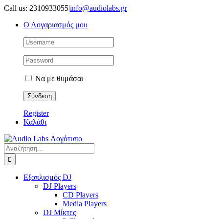
Μετάβαση
Call us: 2310933055
|
info@audiolabs.gr
στο
Ο Λογαριασμός μου
περιεχόμενο
Να με θυμάσαι
Register
Καλάθι
Αναζήτηση
για:
Εξοπλισμός DJ
DJ Players
CD Players
Media Players
DJ Μίκτες