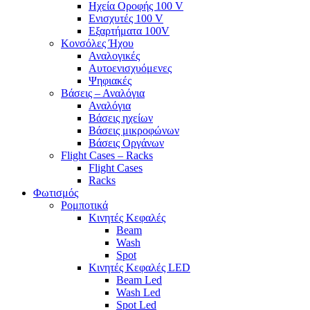
Ηχεία Οροφής 100 V
Ενισχυτές 100 V
Εξαρτήματα 100V
Κονσόλες Ήχου
Αναλογικές
Αυτοενισχυόμενες
Ψηφιακές
Βάσεις – Αναλόγια
Αναλόγια
Βάσεις ηχείων
Βάσεις μικροφώνων
Βάσεις Οργάνων
Flight Cases – Racks
Flight Cases
Racks
Φωτισμός
Ρομποτικά
Κινητές Κεφαλές
Beam
Wash
Spot
Κινητές Κεφαλές LED
Beam Led
Wash Led
Spot Led