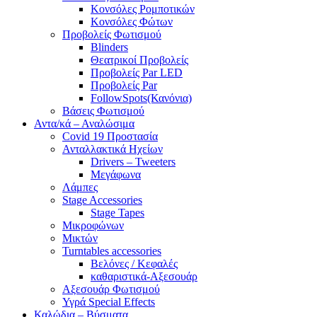
Κονσόλες Ρομποτικών
Κονσόλες Φώτων
Προβολείς Φωτισμού
Blinders
Θεατρικοί Προβολείς
Προβολείς Par LED
Προβολείς Par
FollowSpots(Κανόνια)
Βάσεις Φωτισμού
Αντα/κά – Αναλώσιμα
Covid 19 Προστασία
Ανταλλακτικά Ηχείων
Drivers – Tweeters
Μεγάφωνα
Λάμπες
Stage Accessories
Stage Tapes
Μικροφώνων
Μικτών
Turntables accessories
Βελόνες / Κεφαλές
καθαριστικά-Αξεσουάρ
Αξεσουάρ Φωτισμού
Υγρά Special Effects
Καλώδια – Βύσματα