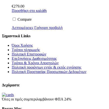
€
279.00
Προσθήκη στο καλάθι
Compare
Λεπτομέρειες
Γρήγορη προβολή
Σημαντικά Links
Όροι Χρήσης
Τρόποι πληρωμής
Πολιτική Επιστροφών
Επεξηγήσεις Διαθεσιμότητας
Τρόποι & Χρόνοι Αποστολών
Πολιτική προιόντων εντός & εκτός εγγύησης
Πολιτική Προστασίας Προσωπικών Δεδομένων
Δεχόμαστε
Όλες οι τιμές συμπεριλαμβάνουν ΦΠΑ 24%
Βρειτε Μας