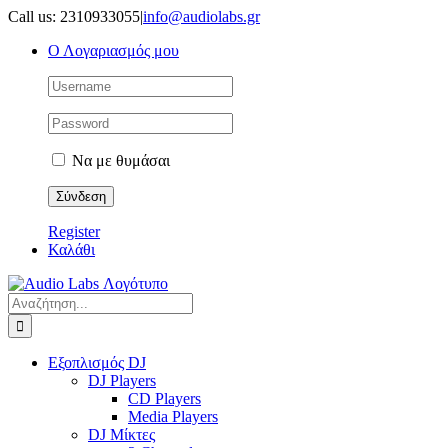
Μετάβαση
Call us: 2310933055
|
info@audiolabs.gr
στο
Ο Λογαριασμός μου
περιεχόμενο
Να με θυμάσαι
Register
Καλάθι
Αναζήτηση
για:
Εξοπλισμός DJ
DJ Players
CD Players
Media Players
DJ Μίκτες