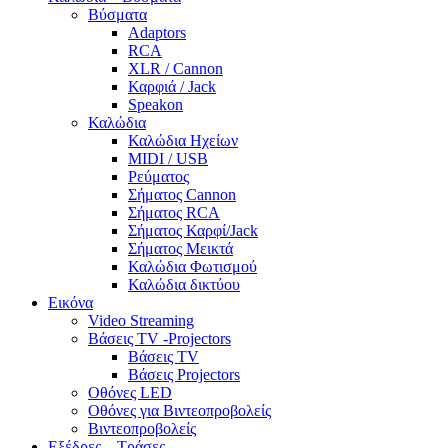
Βύσματα
Adaptors
RCA
XLR / Cannon
Καρφιά / Jack
Speakon
Καλώδια
Καλώδια Ηχείων
MIDI / USB
Ρεύματος
Σήματος Cannon
Σήματος RCA
Σήματος Καρφί/Jack
Σήματος Μεικτά
Καλώδια Φωτισμού
Καλώδια δικτύου
Εικόνα
Video Streaming
Βάσεις TV -Projectors
Βάσεις TV
Βάσεις Projectors
Οθόνες LED
Οθόνες για Βιντεοπροβολείς
Βιντεοπροβολείς
Εξέδρες – Τράσες