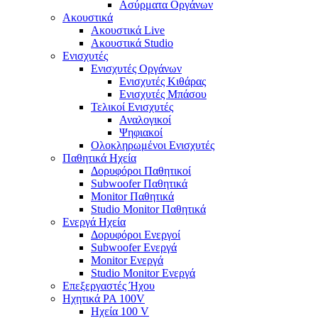
Ασύρματα Οργάνων
Ακουστικά
Ακουστικά Live
Ακουστικά Studio
Ενισχυτές
Ενισχυτές Οργάνων
Ενισχυτές Κιθάρας
Ενισχυτές Μπάσου
Τελικοί Ενισχυτές
Αναλογικοί
Ψηφιακοί
Ολοκληρωμένοι Ενισχυτές
Παθητικά Ηχεία
Δορυφόροι Παθητικοί
Subwoofer Παθητικά
Monitor Παθητικά
Studio Monitor Παθητικά
Ενεργά Ηχεία
Δορυφόροι Ενεργοί
Subwoofer Ενεργά
Monitor Ενεργά
Studio Monitor Ενεργά
Επεξεργαστές Ήχου
Ηχητικά PA 100V
Ηχεία 100 V