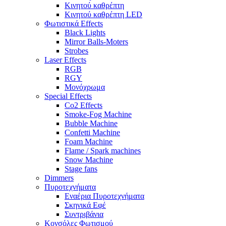
Κινητού καθρέπτη
Κινητού καθρέπτη LED
Φωτιστικά Effects
Black Lights
Mirror Balls-Moters
Strobes
Laser Effects
RGB
RGY
Μονόχρωμα
Special Effects
Co2 Effects
Smoke-Fog Machine
Bubble Machine
Confetti Machine
Foam Machine
Flame / Spark machines
Snow Machine
Stage fans
Dimmers
Πυροτεχνήματα
Εναέρια Πυροτεχνήματα
Σκηνικά Εφέ
Συντριβάνια
Κονσόλες Φωτισμού