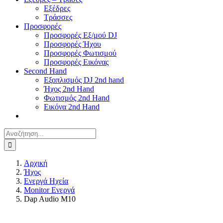
Εξέδρες
Τράσσες
Προσφορές
Προσφορές Εξ/μού DJ
Προσφορές Ήχου
Προσφορές Φωτισμού
Προσφορές Εικόνας
Second Hand
Εξοπλισμός DJ 2nd hand
Ήχος 2nd Hand
Φωτισμός 2nd Hand
Εικόνα 2nd Hand
Αναζήτηση
για:
Αρχική
Ήχος
Ενεργά Ηχεία
Monitor Ενεργά
Dap Audio M10