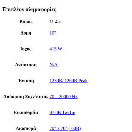
Επιπλέον πληροφορίες
Βάρος
11.4 κ.
Δομή
10"
Ισχύς
415 W
Αντίσταση
N/A
Ένταση
123dB/ 126dB Peak
Απόκριση Συχνότητας
70 – 20000 Hz
Ευαισθησία
97 dB 1w/1m
Διασπορά
70° x 70° (-6dB)