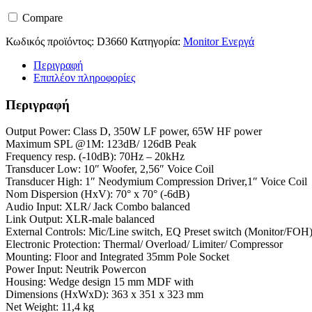
M10
ποσότητα
Compare
Κωδικός προϊόντος:
D3660
Κατηγορία:
Monitor Ενεργά
Περιγραφή
Επιπλέον πληροφορίες
Περιγραφή
Output Power: Class D, 350W LF power, 65W HF power
Maximum SPL @1M: 123dB/ 126dB Peak
Frequency resp. (-10dB): 70Hz – 20kHz
Transducer Low: 10″ Woofer, 2,56″ Voice Coil
Transducer High: 1″ Neodymium Compression Driver,1″ Voice Coil
Nom Dispersion (HxV): 70° x 70° (-6dB)
Audio Input: XLR/ Jack Combo balanced
Link Output: XLR-male balanced
External Controls: Mic/Line switch, EQ Preset switch (Monitor/FOH)
Electronic Protection: Thermal/ Overload/ Limiter/ Compressor
Mounting: Floor and Integrated 35mm Pole Socket
Power Input: Neutrik Powercon
Housing: Wedge design 15 mm MDF with
Dimensions (HxWxD): 363 x 351 x 323 mm
Net Weight: 11,4 kg