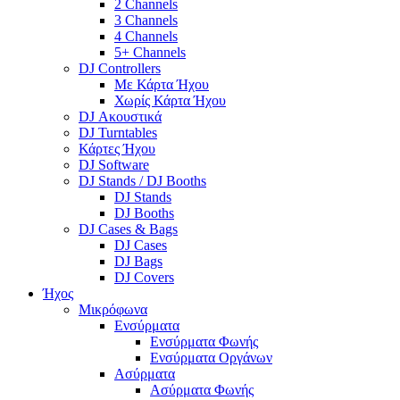
2 Channels
3 Channels
4 Channels
5+ Channels
DJ Controllers
Με Κάρτα Ήχου
Χωρίς Κάρτα Ήχου
DJ Ακουστικά
DJ Turntables
Κάρτες Ήχου
DJ Software
DJ Stands / DJ Booths
DJ Stands
DJ Booths
DJ Cases & Bags
DJ Cases
DJ Bags
DJ Covers
Ήχος
Μικρόφωνα
Ενσύρματα
Ενσύρματα Φωνής
Ενσύρματα Οργάνων
Ασύρματα
Ασύρματα Φωνής