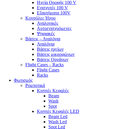
Ηχεία Οροφής 100 V
Ενισχυτές 100 V
Εξαρτήματα 100V
Κονσόλες Ήχου
Αναλογικές
Αυτοενισχυόμενες
Ψηφιακές
Βάσεις – Αναλόγια
Αναλόγια
Βάσεις ηχείων
Βάσεις μικροφώνων
Βάσεις Οργάνων
Flight Cases – Racks
Flight Cases
Racks
Φωτισμός
Ρομποτικά
Κινητές Κεφαλές
Beam
Wash
Spot
Κινητές Κεφαλές LED
Beam Led
Wash Led
Spot Led