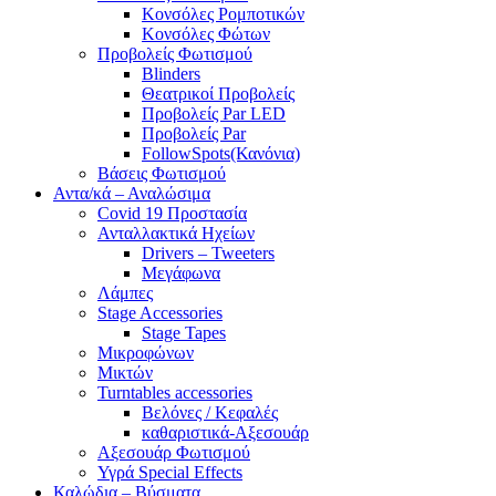
Κονσόλες Ρομποτικών
Κονσόλες Φώτων
Προβολείς Φωτισμού
Blinders
Θεατρικοί Προβολείς
Προβολείς Par LED
Προβολείς Par
FollowSpots(Κανόνια)
Βάσεις Φωτισμού
Αντα/κά – Αναλώσιμα
Covid 19 Προστασία
Ανταλλακτικά Ηχείων
Drivers – Tweeters
Μεγάφωνα
Λάμπες
Stage Accessories
Stage Tapes
Μικροφώνων
Μικτών
Turntables accessories
Βελόνες / Κεφαλές
καθαριστικά-Αξεσουάρ
Αξεσουάρ Φωτισμού
Υγρά Special Effects
Καλώδια – Βύσματα