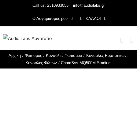
Μετάβαση
Call us: 2310933055
|
info@audiolabs.gr
στο
Ο Λογαριασμός μου
ΚΑΛΆΘΙ
περιεχόμενο
Αρχική
Φωτισμός
Κονσόλες Φωτισμού
Κονσόλες Ρομποτικών
Κονσόλες Φώτων
ChamSys MQ500M Stadium