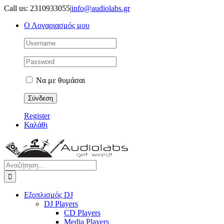
Μετάβαση
Call us: 2310933055
|
info@audiolabs.gr
στο
Ο Λογαριασμός μου
περιεχόμενο
Να με θυμάσαι
Register
Καλάθι
Αναζήτηση
για:
Εξοπλισμός DJ
DJ Players
CD Players
Media Players