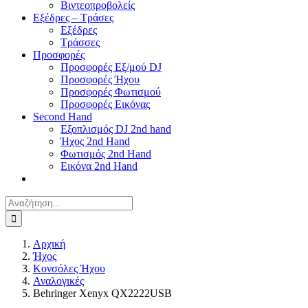
Βιντεοπροβολείς
Εξέδρες – Τράσες
Εξέδρες
Τράσσες
Προσφορές
Προσφορές Εξ/μού DJ
Προσφορές Ήχου
Προσφορές Φωτισμού
Προσφορές Εικόνας
Second Hand
Εξοπλισμός DJ 2nd hand
Ήχος 2nd Hand
Φωτισμός 2nd Hand
Εικόνα 2nd Hand
Αναζήτηση
για:
Αρχική
Ήχος
Κονσόλες Ήχου
Αναλογικές
Behringer Xenyx QX2222USB