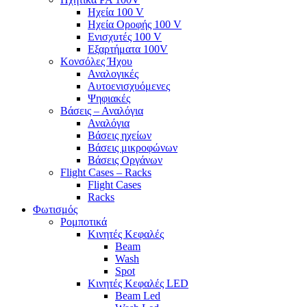
Ηχεία 100 V
Ηχεία Οροφής 100 V
Ενισχυτές 100 V
Εξαρτήματα 100V
Κονσόλες Ήχου
Αναλογικές
Αυτοενισχυόμενες
Ψηφιακές
Βάσεις – Αναλόγια
Αναλόγια
Βάσεις ηχείων
Βάσεις μικροφώνων
Βάσεις Οργάνων
Flight Cases – Racks
Flight Cases
Racks
Φωτισμός
Ρομποτικά
Κινητές Κεφαλές
Beam
Wash
Spot
Κινητές Κεφαλές LED
Beam Led