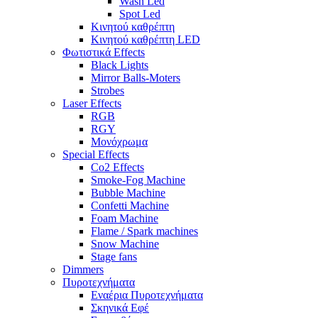
Wash Led
Spot Led
Κινητού καθρέπτη
Κινητού καθρέπτη LED
Φωτιστικά Effects
Black Lights
Mirror Balls-Moters
Strobes
Laser Effects
RGB
RGY
Μονόχρωμα
Special Effects
Co2 Effects
Smoke-Fog Machine
Bubble Machine
Confetti Machine
Foam Machine
Flame / Spark machines
Snow Machine
Stage fans
Dimmers
Πυροτεχνήματα
Εναέρια Πυροτεχνήματα
Σκηνικά Εφέ