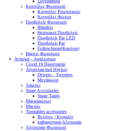
Συντριβάνια
Κονσόλες Φωτισμού
Κονσόλες Ρομποτικών
Κονσόλες Φώτων
Προβολείς Φωτισμού
Blinders
Θεατρικοί Προβολείς
Προβολείς Par LED
Προβολείς Par
FollowSpots(Κανόνια)
Βάσεις Φωτισμού
Αντα/κά – Αναλώσιμα
Covid 19 Προστασία
Ανταλλακτικά Ηχείων
Drivers – Tweeters
Μεγάφωνα
Λάμπες
Stage Accessories
Stage Tapes
Μικροφώνων
Μικτών
Turntables accessories
Βελόνες / Κεφαλές
καθαριστικά-Αξεσουάρ
Αξεσουάρ Φωτισμού