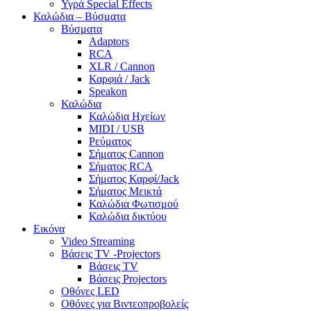
Υγρά Special Effects
Καλώδια – Βύσματα
Βύσματα
Adaptors
RCA
XLR / Cannon
Καρφιά / Jack
Speakon
Καλώδια
Καλώδια Ηχείων
MIDI / USB
Ρεύματος
Σήματος Cannon
Σήματος RCA
Σήματος Καρφί/Jack
Σήματος Μεικτά
Καλώδια Φωτισμού
Καλώδια δικτύου
Εικόνα
Video Streaming
Βάσεις TV -Projectors
Βάσεις TV
Βάσεις Projectors
Οθόνες LED
Οθόνες για Βιντεοπροβολείς