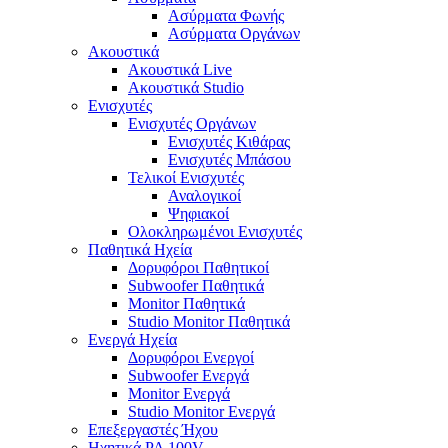
Ασύρματα Φωνής
Ασύρματα Οργάνων
Ακουστικά
Ακουστικά Live
Ακουστικά Studio
Ενισχυτές
Ενισχυτές Οργάνων
Ενισχυτές Κιθάρας
Ενισχυτές Μπάσου
Τελικοί Ενισχυτές
Αναλογικοί
Ψηφιακοί
Ολοκληρωμένοι Ενισχυτές
Παθητικά Ηχεία
Δορυφόροι Παθητικοί
Subwoofer Παθητικά
Monitor Παθητικά
Studio Monitor Παθητικά
Ενεργά Ηχεία
Δορυφόροι Ενεργοί
Subwoofer Ενεργά
Monitor Ενεργά
Studio Monitor Ενεργά
Επεξεργαστές Ήχου
Ηχητικά PA 100V