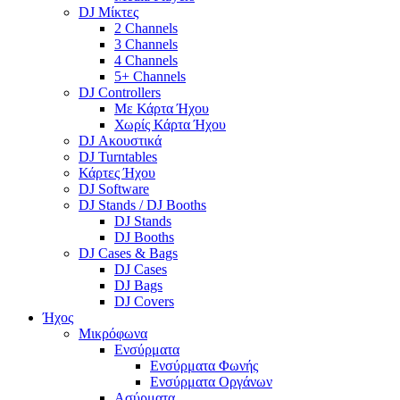
DJ Μίκτες
2 Channels
3 Channels
4 Channels
5+ Channels
DJ Controllers
Με Κάρτα Ήχου
Χωρίς Κάρτα Ήχου
DJ Ακουστικά
DJ Turntables
Κάρτες Ήχου
DJ Software
DJ Stands / DJ Booths
DJ Stands
DJ Booths
DJ Cases & Bags
DJ Cases
DJ Bags
DJ Covers
Ήχος
Μικρόφωνα
Ενσύρματα
Ενσύρματα Φωνής
Ενσύρματα Οργάνων
Ασύρματα