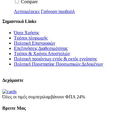
Compare
Λεπτομέρειες
Γρήγορη προβολή
Σημαντικά Links
Όροι Χρήσης
Τρόποι πληρωμής
Πολιτική Επιστροφών
Επεξηγήσεις Διαθεσιμότητας
Τρόποι & Χρόνοι Αποστολών
Πολιτική προιόντων εντός & εκτός εγγύησης
Πολιτική Προστασίας Προσωπικών Δεδομένων
Δεχόμαστε
Όλες οι τιμές συμπεριλαμβάνουν ΦΠΑ 24%
Βρειτε Μας