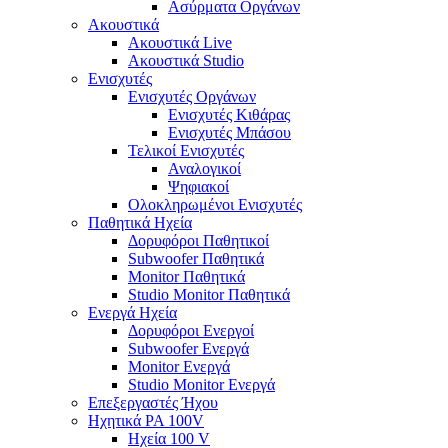
Ασύρματα Οργάνων
Ακουστικά
Ακουστικά Live
Ακουστικά Studio
Ενισχυτές
Ενισχυτές Οργάνων
Ενισχυτές Κιθάρας
Ενισχυτές Μπάσου
Τελικοί Ενισχυτές
Αναλογικοί
Ψηφιακοί
Ολοκληρωμένοι Ενισχυτές
Παθητικά Ηχεία
Δορυφόροι Παθητικοί
Subwoofer Παθητικά
Monitor Παθητικά
Studio Monitor Παθητικά
Ενεργά Ηχεία
Δορυφόροι Ενεργοί
Subwoofer Ενεργά
Monitor Ενεργά
Studio Monitor Ενεργά
Επεξεργαστές Ήχου
Ηχητικά PA 100V
Ηχεία 100 V