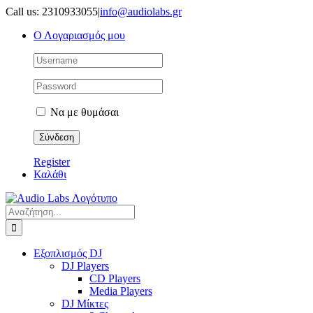
Μετάβαση
Call us: 2310933055
|
info@audiolabs.gr
στο
Ο Λογαριασμός μου
περιεχόμενο
Να με θυμάσαι
Register
Καλάθι
Αναζήτηση
για:
Εξοπλισμός DJ
DJ Players
CD Players
Media Players
DJ Μίκτες