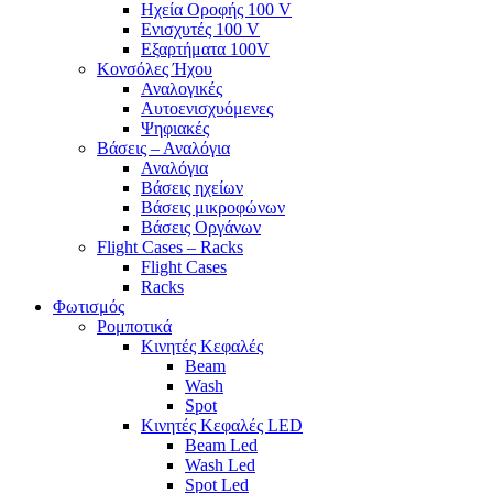
Ηχεία Οροφής 100 V
Ενισχυτές 100 V
Εξαρτήματα 100V
Κονσόλες Ήχου
Αναλογικές
Αυτοενισχυόμενες
Ψηφιακές
Βάσεις – Αναλόγια
Αναλόγια
Βάσεις ηχείων
Βάσεις μικροφώνων
Βάσεις Οργάνων
Flight Cases – Racks
Flight Cases
Racks
Φωτισμός
Ρομποτικά
Κινητές Κεφαλές
Beam
Wash
Spot
Κινητές Κεφαλές LED
Beam Led
Wash Led
Spot Led