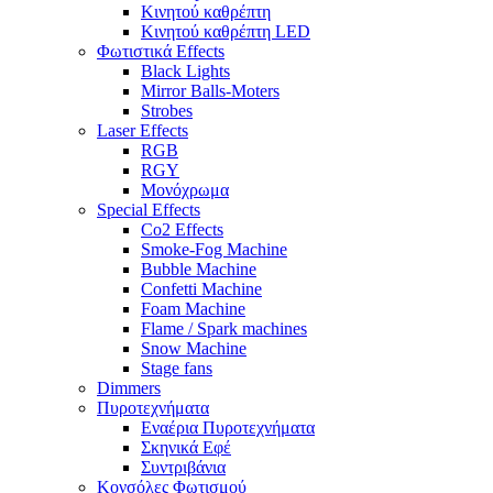
Κινητού καθρέπτη
Κινητού καθρέπτη LED
Φωτιστικά Effects
Black Lights
Mirror Balls-Moters
Strobes
Laser Effects
RGB
RGY
Μονόχρωμα
Special Effects
Co2 Effects
Smoke-Fog Machine
Bubble Machine
Confetti Machine
Foam Machine
Flame / Spark machines
Snow Machine
Stage fans
Dimmers
Πυροτεχνήματα
Εναέρια Πυροτεχνήματα
Σκηνικά Εφέ
Συντριβάνια
Κονσόλες Φωτισμού