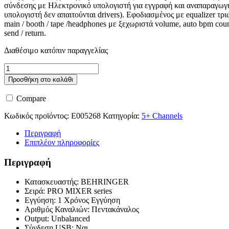
σύνδεσης με Ηλεκτρονικό υπολογιστή για εγγραφή και αναπαραγωγή
υπολογιστή δεν απαιτούνται drivers). Εφοδιασμένος με equalizer τρ
main / booth / tape /headphones με ξεχωριστά volume, auto bpm coun
send / return.
Διαθέσιμο κατόπιν παραγγελίας
Behringer
DJX900
Προσθήκη στο καλάθι
USB
ποσότητα
Compare
Κωδικός προϊόντος:
E005268
Κατηγορία:
5+ Channels
Περιγραφή
Επιπλέον πληροφορίες
Περιγραφή
Κατασκευαστής: BEHRINGER
Σειρά: PRO MIXER series
Εγγύηση: 1 Χρόνος Εγγύηση
Αριθμός Καναλιών: Πεντακάναλος
Output: Unbalanced
Σύνδεση USB: Ναι