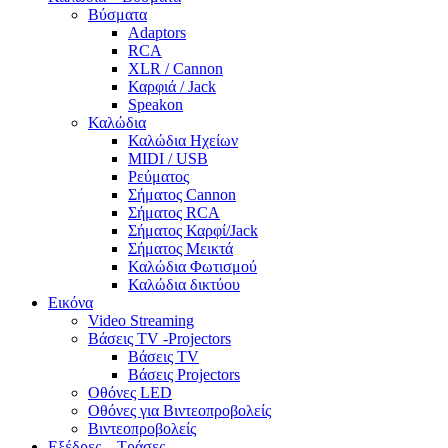
Βύσματα
Adaptors
RCA
XLR / Cannon
Καρφιά / Jack
Speakon
Καλώδια
Καλώδια Ηχείων
MIDI / USB
Ρεύματος
Σήματος Cannon
Σήματος RCA
Σήματος Καρφί/Jack
Σήματος Μεικτά
Καλώδια Φωτισμού
Καλώδια δικτύου
Εικόνα
Video Streaming
Βάσεις TV -Projectors
Βάσεις TV
Βάσεις Projectors
Οθόνες LED
Οθόνες για Βιντεοπροβολείς
Βιντεοπροβολείς
Εξέδρες – Τράσες