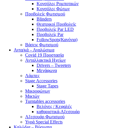
Κονσόλες Ρομποτικών
Κονσόλες Φώτων
Προβολείς Φωτισμού
Blinders
Θεατρικοί Προβολείς
Προβολείς Par LED
Προβολείς Par
FollowSpots(Κανόνια)
Βάσεις Φωτισμού
Αντα/κά – Αναλώσιμα
Covid 19 Προστασία
Ανταλλακτικά Ηχείων
Drivers – Tweeters
Μεγάφωνα
Λάμπες
Stage Accessories
Stage Tapes
Μικροφώνων
Μικτών
Turntables accessories
Βελόνες / Κεφαλές
καθαριστικά-Αξεσουάρ
Αξεσουάρ Φωτισμού
Υγρά Special Effects
Καλώδια – Βύσματα