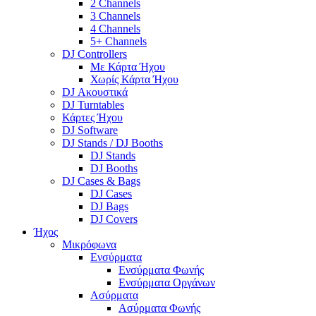
2 Channels
3 Channels
4 Channels
5+ Channels
DJ Controllers
Με Κάρτα Ήχου
Χωρίς Κάρτα Ήχου
DJ Ακουστικά
DJ Turntables
Κάρτες Ήχου
DJ Software
DJ Stands / DJ Booths
DJ Stands
DJ Booths
DJ Cases & Bags
DJ Cases
DJ Bags
DJ Covers
Ήχος
Μικρόφωνα
Ενσύρματα
Ενσύρματα Φωνής
Ενσύρματα Οργάνων
Ασύρματα
Ασύρματα Φωνής