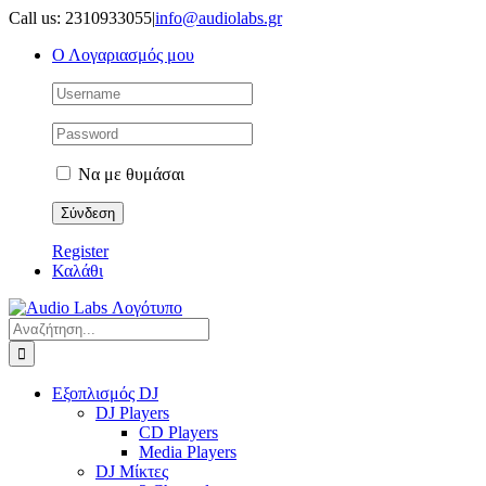
Μετάβαση
Call us: 2310933055
|
info@audiolabs.gr
στο
Ο Λογαριασμός μου
περιεχόμενο
Να με θυμάσαι
Register
Καλάθι
Αναζήτηση
για:
Εξοπλισμός DJ
DJ Players
CD Players
Media Players
DJ Μίκτες