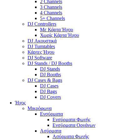
2 Channels
3 Channels
4 Channels
5+ Channels
DJ Controllers
Με Κάρτα Ήχου
Χωρίς Κάρτα Ήχου
DJ Ακουστικά
DJ Turntables
Κάρτες Ήχου
DJ Software
DJ Stands / DJ Booths
DJ Stands
DJ Booths
DJ Cases & Bags
DJ Cases
DJ Bags
DJ Covers
Ήχος
Μικρόφωνα
Ενσύρματα
Ενσύρματα Φωνής
Ενσύρματα Οργάνων
Ασύρματα
Ασύρματα Φωνής