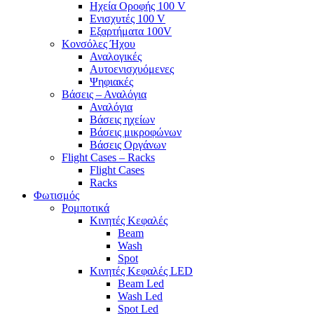
Ηχεία Οροφής 100 V
Ενισχυτές 100 V
Εξαρτήματα 100V
Κονσόλες Ήχου
Αναλογικές
Αυτοενισχυόμενες
Ψηφιακές
Βάσεις – Αναλόγια
Αναλόγια
Βάσεις ηχείων
Βάσεις μικροφώνων
Βάσεις Οργάνων
Flight Cases – Racks
Flight Cases
Racks
Φωτισμός
Ρομποτικά
Κινητές Κεφαλές
Beam
Wash
Spot
Κινητές Κεφαλές LED
Beam Led
Wash Led
Spot Led