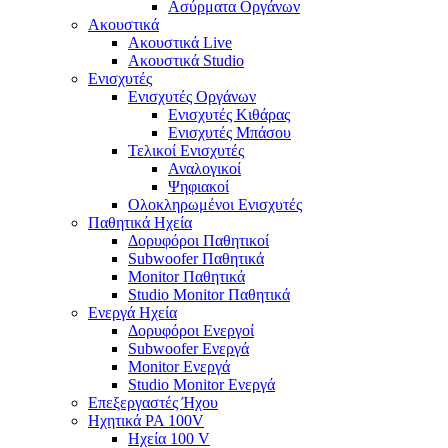
Ασύρματα Οργάνων
Ακουστικά
Ακουστικά Live
Ακουστικά Studio
Ενισχυτές
Ενισχυτές Οργάνων
Ενισχυτές Κιθάρας
Ενισχυτές Μπάσου
Τελικοί Ενισχυτές
Αναλογικοί
Ψηφιακοί
Ολοκληρωμένοι Ενισχυτές
Παθητικά Ηχεία
Δορυφόροι Παθητικοί
Subwoofer Παθητικά
Monitor Παθητικά
Studio Monitor Παθητικά
Ενεργά Ηχεία
Δορυφόροι Ενεργοί
Subwoofer Ενεργά
Monitor Ενεργά
Studio Monitor Ενεργά
Επεξεργαστές Ήχου
Ηχητικά PA 100V
Ηχεία 100 V