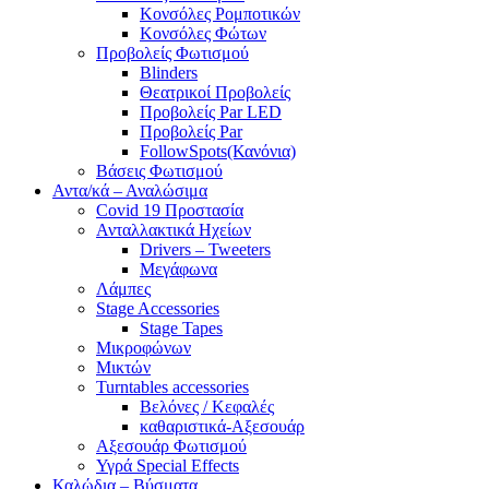
Κονσόλες Ρομποτικών
Κονσόλες Φώτων
Προβολείς Φωτισμού
Blinders
Θεατρικοί Προβολείς
Προβολείς Par LED
Προβολείς Par
FollowSpots(Κανόνια)
Βάσεις Φωτισμού
Αντα/κά – Αναλώσιμα
Covid 19 Προστασία
Ανταλλακτικά Ηχείων
Drivers – Tweeters
Μεγάφωνα
Λάμπες
Stage Accessories
Stage Tapes
Μικροφώνων
Μικτών
Turntables accessories
Βελόνες / Κεφαλές
καθαριστικά-Αξεσουάρ
Αξεσουάρ Φωτισμού
Υγρά Special Effects
Καλώδια – Βύσματα