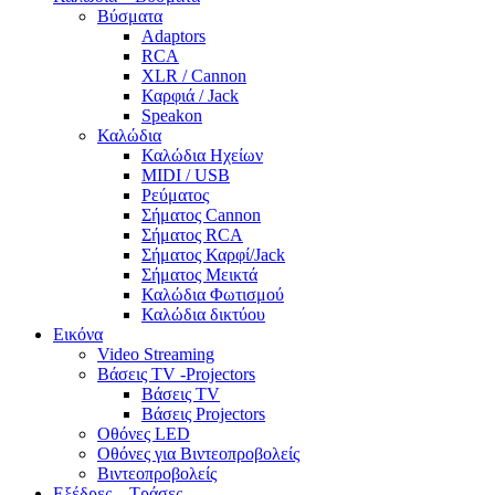
Βύσματα
Adaptors
RCA
XLR / Cannon
Καρφιά / Jack
Speakon
Καλώδια
Καλώδια Ηχείων
MIDI / USB
Ρεύματος
Σήματος Cannon
Σήματος RCA
Σήματος Καρφί/Jack
Σήματος Μεικτά
Καλώδια Φωτισμού
Καλώδια δικτύου
Εικόνα
Video Streaming
Βάσεις TV -Projectors
Βάσεις TV
Βάσεις Projectors
Οθόνες LED
Οθόνες για Βιντεοπροβολείς
Βιντεοπροβολείς
Εξέδρες – Τράσες