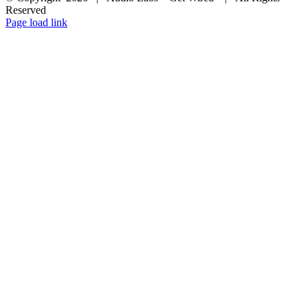
Reserved
Facebook
Instagram
YouTube
LinkedIn
X
Page load link
Go
to
Top