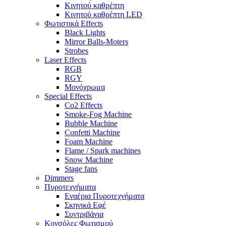
Κινητού καθρέπτη
Κινητού καθρέπτη LED
Φωτιστικά Effects
Black Lights
Mirror Balls-Moters
Strobes
Laser Effects
RGB
RGY
Μονόχρωμα
Special Effects
Co2 Effects
Smoke-Fog Machine
Bubble Machine
Confetti Machine
Foam Machine
Flame / Spark machines
Snow Machine
Stage fans
Dimmers
Πυροτεχνήματα
Εναέρια Πυροτεχνήματα
Σκηνικά Εφέ
Συντριβάνια
Κονσόλες Φωτισμού