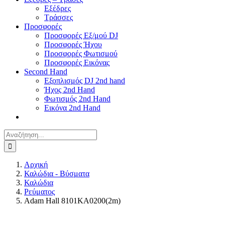
Εξέδρες
Τράσσες
Προσφορές
Προσφορές Εξ/μού DJ
Προσφορές Ήχου
Προσφορές Φωτισμού
Προσφορές Εικόνας
Second Hand
Εξοπλισμός DJ 2nd hand
Ήχος 2nd Hand
Φωτισμός 2nd Hand
Εικόνα 2nd Hand
Αναζήτηση
για:
Αρχική
Καλώδια - Βύσματα
Καλώδια
Ρεύματος
Adam Hall 8101KA0200(2m)