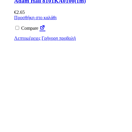
Adam Hall 8101KA0100(1m)
€
2.65
Προσθήκη στο καλάθι
Compare
Λεπτομέρειες
Γρήγορη προβολή