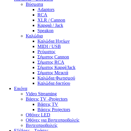
Βύσματα
Adaptors
RCA
XLR / Cannon
Καρφιά / Jack
Speakon
Καλώδια
Καλώδια Ηχείων
MIDI / USB
Ρεύματος
Σήματος Cannon
Σήματος RCA
Σήματος Καρφί/Jack
Σήματος Μεικτά
Καλώδια Φωτισμού
Καλώδια δικτύου
Εικόνα
Video Streaming
Βάσεις TV -Projectors
Βάσεις TV
Βάσεις Projectors
Οθόνες LED
Οθόνες για Βιντεοπροβολείς
Βιντεοπροβολείς
Εξέδρες – Τράσες