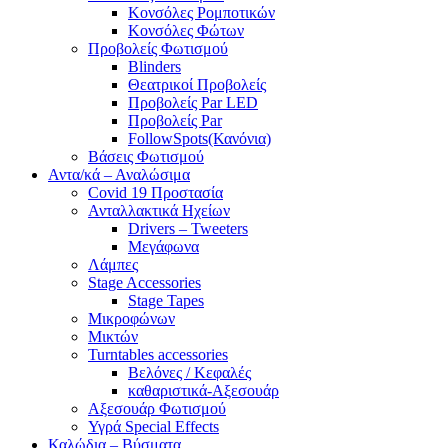
Κονσόλες Ρομποτικών
Κονσόλες Φώτων
Προβολείς Φωτισμού
Blinders
Θεατρικοί Προβολείς
Προβολείς Par LED
Προβολείς Par
FollowSpots(Κανόνια)
Βάσεις Φωτισμού
Αντα/κά – Αναλώσιμα
Covid 19 Προστασία
Ανταλλακτικά Ηχείων
Drivers – Tweeters
Μεγάφωνα
Λάμπες
Stage Accessories
Stage Tapes
Μικροφώνων
Μικτών
Turntables accessories
Βελόνες / Κεφαλές
καθαριστικά-Αξεσουάρ
Αξεσουάρ Φωτισμού
Υγρά Special Effects
Καλώδια – Βύσματα