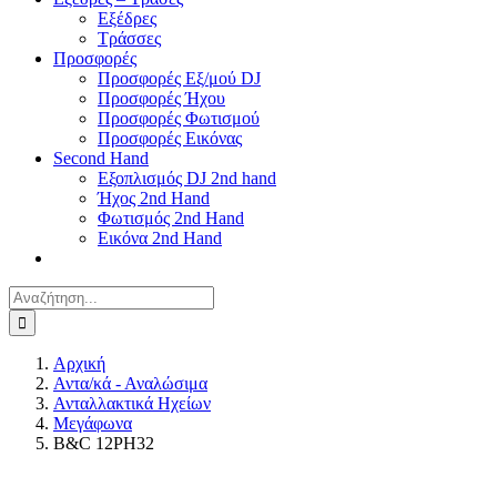
Εξέδρες
Τράσσες
Προσφορές
Προσφορές Εξ/μού DJ
Προσφορές Ήχου
Προσφορές Φωτισμού
Προσφορές Εικόνας
Second Hand
Εξοπλισμός DJ 2nd hand
Ήχος 2nd Hand
Φωτισμός 2nd Hand
Εικόνα 2nd Hand
Αναζήτηση
για:
Αρχική
Αντα/κά - Αναλώσιμα
Ανταλλακτικά Ηχείων
Μεγάφωνα
B&C 12PH32