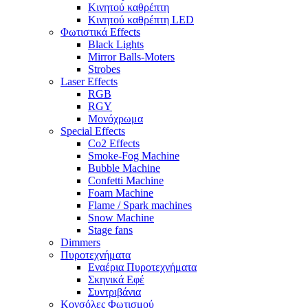
Κινητού καθρέπτη
Κινητού καθρέπτη LED
Φωτιστικά Effects
Black Lights
Mirror Balls-Moters
Strobes
Laser Effects
RGB
RGY
Μονόχρωμα
Special Effects
Co2 Effects
Smoke-Fog Machine
Bubble Machine
Confetti Machine
Foam Machine
Flame / Spark machines
Snow Machine
Stage fans
Dimmers
Πυροτεχνήματα
Εναέρια Πυροτεχνήματα
Σκηνικά Εφέ
Συντριβάνια
Κονσόλες Φωτισμού