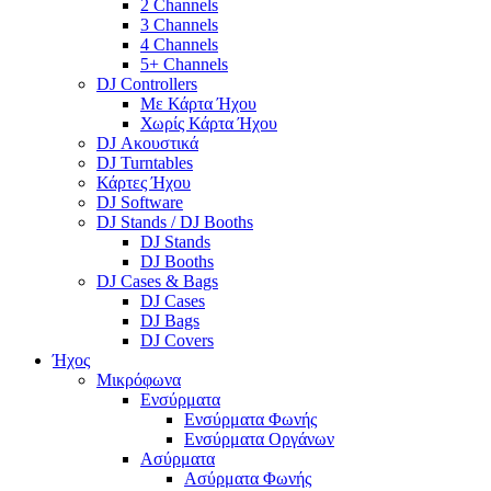
2 Channels
3 Channels
4 Channels
5+ Channels
DJ Controllers
Με Κάρτα Ήχου
Χωρίς Κάρτα Ήχου
DJ Ακουστικά
DJ Turntables
Κάρτες Ήχου
DJ Software
DJ Stands / DJ Booths
DJ Stands
DJ Booths
DJ Cases & Bags
DJ Cases
DJ Bags
DJ Covers
Ήχος
Μικρόφωνα
Ενσύρματα
Ενσύρματα Φωνής
Ενσύρματα Οργάνων
Ασύρματα
Ασύρματα Φωνής