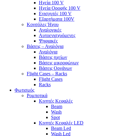
Ηχεία 100 V
Ηχεία Οροφής 100 V
Ενισχυτές 100 V
Εξαρτήματα 100V
Κονσόλες Ήχου
Αναλογικές
Αυτοενισχυόμενες
Ψηφιακές
Βάσεις – Αναλόγια
Αναλόγια
Βάσεις ηχείων
Βάσεις μικροφώνων
Βάσεις Οργάνων
Flight Cases – Racks
Flight Cases
Racks
Φωτισμός
Ρομποτικά
Κινητές Κεφαλές
Beam
Wash
Spot
Κινητές Κεφαλές LED
Beam Led
Wash Led