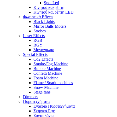
Spot Led
Κινητού καθρέπτη
Κινητού καθρέπτη LED
Φωτιστικά Effects
Black Lights
Mirror Balls-Moters
Strobes
Laser Effects
RGB
RGY
Μονόχρωμα
Special Effects
Co2 Effects
Smoke-Fog Machine
Bubble Machine
Confetti Machine
Foam Machine
Flame / Spark machines
Snow Machine
Stage fans
Dimmers
Πυροτεχνήματα
Εναέρια Πυροτεχνήματα
Σκηνικά Εφέ
Συντριβάνια