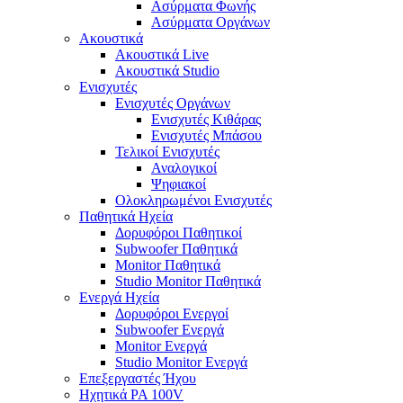
Ασύρματα Φωνής
Ασύρματα Οργάνων
Ακουστικά
Ακουστικά Live
Ακουστικά Studio
Ενισχυτές
Ενισχυτές Οργάνων
Ενισχυτές Κιθάρας
Ενισχυτές Μπάσου
Τελικοί Ενισχυτές
Αναλογικοί
Ψηφιακοί
Ολοκληρωμένοι Ενισχυτές
Παθητικά Ηχεία
Δορυφόροι Παθητικοί
Subwoofer Παθητικά
Monitor Παθητικά
Studio Monitor Παθητικά
Ενεργά Ηχεία
Δορυφόροι Ενεργοί
Subwoofer Ενεργά
Monitor Ενεργά
Studio Monitor Ενεργά
Επεξεργαστές Ήχου
Ηχητικά PA 100V