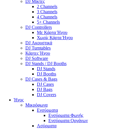
DJ Μίκτες
2 Channels
3 Channels
4 Channels
5+ Channels
DJ Controllers
Με Κάρτα Ήχου
Χωρίς Κάρτα Ήχου
DJ Ακουστικά
DJ Turntables
Κάρτες Ήχου
DJ Software
DJ Stands / DJ Booths
DJ Stands
DJ Booths
DJ Cases & Bags
DJ Cases
DJ Bags
DJ Covers
Ήχος
Μικρόφωνα
Ενσύρματα
Ενσύρματα Φωνής
Ενσύρματα Οργάνων
Ασύρματα