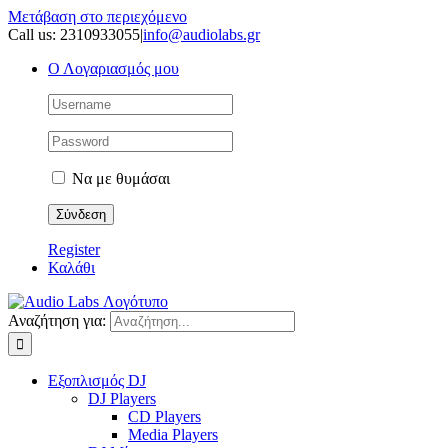
Μετάβαση στο περιεχόμενο
Call us: 2310933055
|
info@audiolabs.gr
Ο Λογαριασμός μου
Να με θυμάσαι
Register
Καλάθι
Αναζήτηση για:
Εξοπλισμός DJ
DJ Players
CD Players
Media Players