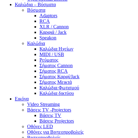
Καλώδια – Βύσματα
Βύσματα
Adaptors
RCA
XLR / Cannon
Καρφιά / Jack
Speakon
Καλώδια
Καλώδια Ηχείων
MIDI / USB
Ρεύματος
Σήματος Cannon
Σήματος RCA
Σήματος Καρφί/Jack
Σήματος Μεικτά
Καλώδια Φωτισμού
Καλώδια δικτύου
Εικόνα
Video Streaming
Βάσεις TV -Projectors
Βάσεις TV
Βάσεις Projectors
Οθόνες LED
Οθόνες για Βιντεοπροβολείς
Βιντεοπροβολείς