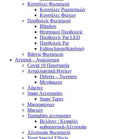
Κονσόλες Φωτισμού
Κονσόλες Ρομποτικών
Κονσόλες Φώτων
Προβολείς Φωτισμού
Blinders
Θεατρικοί Προβολείς
Προβολείς Par LED
Προβολείς Par
FollowSpots(Κανόνια)
Βάσεις Φωτισμού
Αντα/κά – Αναλώσιμα
Covid 19 Προστασία
Ανταλλακτικά Ηχείων
Drivers – Tweeters
Μεγάφωνα
Λάμπες
Stage Accessories
Stage Tapes
Μικροφώνων
Μικτών
Turntables accessories
Βελόνες / Κεφαλές
καθαριστικά-Αξεσουάρ
Αξεσουάρ Φωτισμού
Υγρά Special Effects