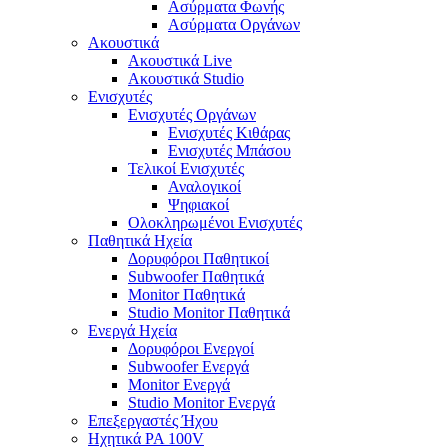
Ασύρματα Φωνής
Ασύρματα Οργάνων
Ακουστικά
Ακουστικά Live
Ακουστικά Studio
Ενισχυτές
Ενισχυτές Οργάνων
Ενισχυτές Κιθάρας
Ενισχυτές Μπάσου
Τελικοί Ενισχυτές
Αναλογικοί
Ψηφιακοί
Ολοκληρωμένοι Ενισχυτές
Παθητικά Ηχεία
Δορυφόροι Παθητικοί
Subwoofer Παθητικά
Monitor Παθητικά
Studio Monitor Παθητικά
Ενεργά Ηχεία
Δορυφόροι Ενεργοί
Subwoofer Ενεργά
Monitor Ενεργά
Studio Monitor Ενεργά
Επεξεργαστές Ήχου
Ηχητικά PA 100V