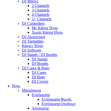
DJ Μίκτες
2 Channels
3 Channels
4 Channels
5+ Channels
DJ Controllers
Με Κάρτα Ήχου
Χωρίς Κάρτα Ήχου
DJ Ακουστικά
DJ Turntables
Κάρτες Ήχου
DJ Software
DJ Stands / DJ Booths
DJ Stands
DJ Booths
DJ Cases & Bags
DJ Cases
DJ Bags
DJ Covers
Ήχος
Μικρόφωνα
Ενσύρματα
Ενσύρματα Φωνής
Ενσύρματα Οργάνων
Ασύρματα