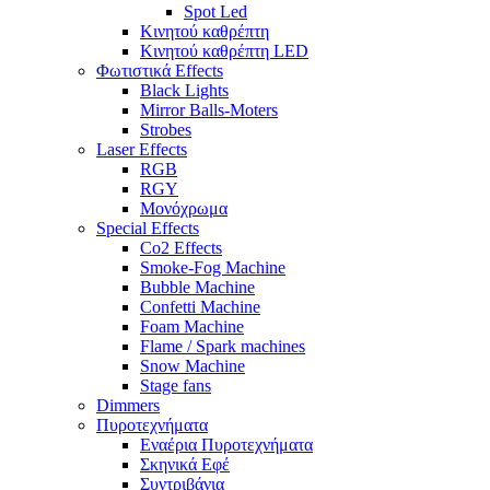
Spot Led
Κινητού καθρέπτη
Κινητού καθρέπτη LED
Φωτιστικά Effects
Black Lights
Mirror Balls-Moters
Strobes
Laser Effects
RGB
RGY
Μονόχρωμα
Special Effects
Co2 Effects
Smoke-Fog Machine
Bubble Machine
Confetti Machine
Foam Machine
Flame / Spark machines
Snow Machine
Stage fans
Dimmers
Πυροτεχνήματα
Εναέρια Πυροτεχνήματα
Σκηνικά Εφέ
Συντριβάνια