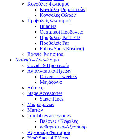
Κονσόλες Φωτισμού
Κονσόλες Ρομποτικών
Κονσόλες Φώτων
Προβολείς Φωτισμού
Blinders
Θεατρικοί Προβολείς
Προβολείς Par LED
Προβολείς Par
FollowSpots(Κανόνια)
Βάσεις Φωτισμού
Αντα/κά – Αναλώσιμα
Covid 19 Προστασία
Ανταλλακτικά Ηχείων
Drivers – Tweeters
Μεγάφωνα
Λάμπες
Stage Accessories
Stage Tapes
Μικροφώνων
Μικτών
Turntables accessories
Βελόνες / Κεφαλές
καθαριστικά-Αξεσουάρ
Αξεσουάρ Φωτισμού
Υγρά Special Effects