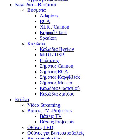
Καλώδια – Βύσματα
Βύσματα
Adaptors
RCA
XLR / Cannon
Καρφιά / Jack
Speakon
Καλώδια
Καλώδια Ηχείων
MIDI / USB
Ρεύματος
Σήματος Cannon
Σήματος RCA
Σήματος Καρφί/Jack
Σήματος Μεικτά
Καλώδια Φωτισμού
Καλώδια δικτύου
Εικόνα
Video Streaming
Βάσεις TV -Projectors
Βάσεις TV
Βάσεις Projectors
Οθόνες LED
Οθόνες για Βιντεοπροβολείς
Βιντεοπροβολείς