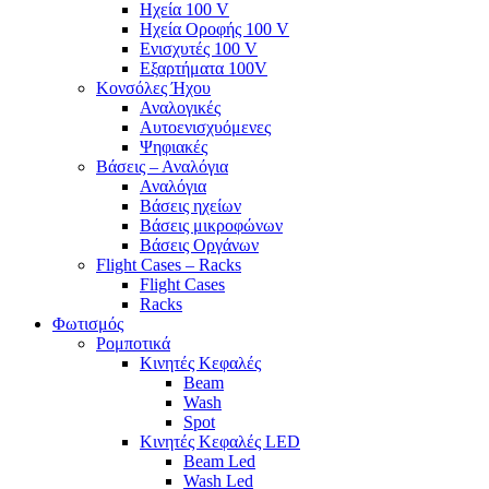
Ηχεία 100 V
Ηχεία Οροφής 100 V
Ενισχυτές 100 V
Εξαρτήματα 100V
Κονσόλες Ήχου
Αναλογικές
Αυτοενισχυόμενες
Ψηφιακές
Βάσεις – Αναλόγια
Αναλόγια
Βάσεις ηχείων
Βάσεις μικροφώνων
Βάσεις Οργάνων
Flight Cases – Racks
Flight Cases
Racks
Φωτισμός
Ρομποτικά
Κινητές Κεφαλές
Beam
Wash
Spot
Κινητές Κεφαλές LED
Beam Led
Wash Led