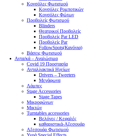
Κονσόλες Φωτισμού
Κονσόλες Ρομποτικών
Κονσόλες Φώτων
Προβολείς Φωτισμού
Blinders
Θεατρικοί Προβολείς
Προβολείς Par LED
Προβολείς Par
FollowSpots(Κανόνια)
Βάσεις Φωτισμού
Αντα/κά – Αναλώσιμα
Covid 19 Προστασία
Ανταλλακτικά Ηχείων
Drivers – Tweeters
Μεγάφωνα
Λάμπες
Stage Accessories
Stage Tapes
Μικροφώνων
Μικτών
Turntables accessories
Βελόνες / Κεφαλές
καθαριστικά-Αξεσουάρ
Αξεσουάρ Φωτισμού
Υγρά Special Effects