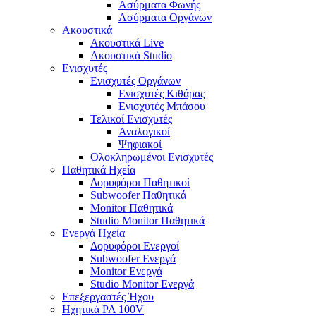
Ασύρματα Φωνής
Ασύρματα Οργάνων
Ακουστικά
Ακουστικά Live
Ακουστικά Studio
Ενισχυτές
Ενισχυτές Οργάνων
Ενισχυτές Κιθάρας
Ενισχυτές Μπάσου
Τελικοί Ενισχυτές
Αναλογικοί
Ψηφιακοί
Ολοκληρωμένοι Ενισχυτές
Παθητικά Ηχεία
Δορυφόροι Παθητικοί
Subwoofer Παθητικά
Monitor Παθητικά
Studio Monitor Παθητικά
Ενεργά Ηχεία
Δορυφόροι Ενεργοί
Subwoofer Ενεργά
Monitor Ενεργά
Studio Monitor Ενεργά
Επεξεργαστές Ήχου
Ηχητικά PA 100V