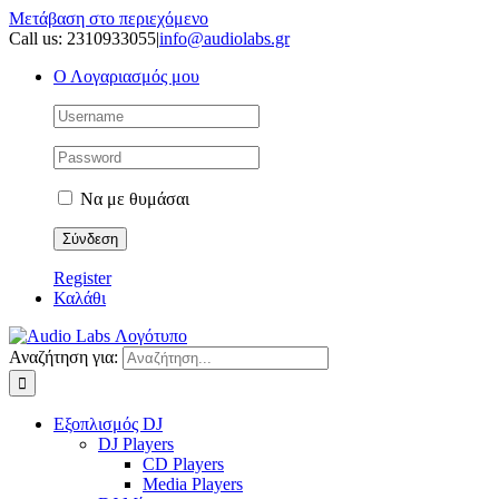
Μετάβαση στο περιεχόμενο
Call us: 2310933055
|
info@audiolabs.gr
Ο Λογαριασμός μου
Να με θυμάσαι
Register
Καλάθι
Αναζήτηση για:
Εξοπλισμός DJ
DJ Players
CD Players
Media Players