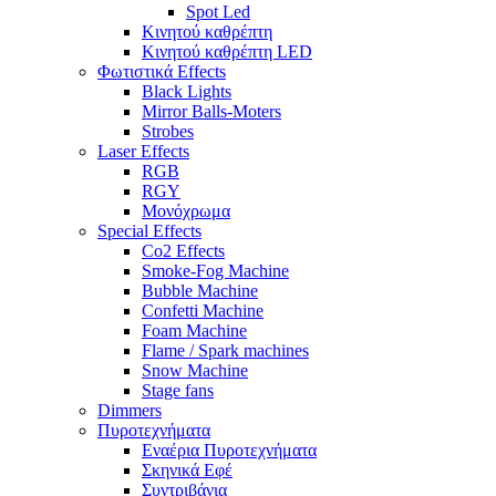
Spot Led
Κινητού καθρέπτη
Κινητού καθρέπτη LED
Φωτιστικά Effects
Black Lights
Mirror Balls-Moters
Strobes
Laser Effects
RGB
RGY
Μονόχρωμα
Special Effects
Co2 Effects
Smoke-Fog Machine
Bubble Machine
Confetti Machine
Foam Machine
Flame / Spark machines
Snow Machine
Stage fans
Dimmers
Πυροτεχνήματα
Εναέρια Πυροτεχνήματα
Σκηνικά Εφέ
Συντριβάνια