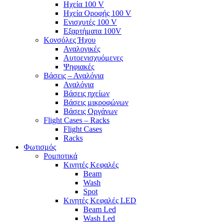
Ηχεία 100 V
Ηχεία Οροφής 100 V
Ενισχυτές 100 V
Εξαρτήματα 100V
Κονσόλες Ήχου
Αναλογικές
Αυτοενισχυόμενες
Ψηφιακές
Βάσεις – Αναλόγια
Αναλόγια
Βάσεις ηχείων
Βάσεις μικροφώνων
Βάσεις Οργάνων
Flight Cases – Racks
Flight Cases
Racks
Φωτισμός
Ρομποτικά
Κινητές Κεφαλές
Beam
Wash
Spot
Κινητές Κεφαλές LED
Beam Led
Wash Led