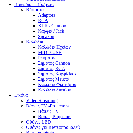
Καλώδια – Βύσματα
Βύσματα
Adaptors
RCA
XLR / Cannon
Καρφιά / Jack
Speakon
Καλώδια
Καλώδια Ηχείων
MIDI / USB
Ρεύματος
Σήματος Cannon
Σήματος RCA
Σήματος Καρφί/Jack
Σήματος Μεικτά
Καλώδια Φωτισμού
Καλώδια δικτύου
Εικόνα
Video Streaming
Βάσεις TV -Projectors
Βάσεις TV
Βάσεις Projectors
Οθόνες LED
Οθόνες για Βιντεοπροβολείς
Βιντεοπροβολείς