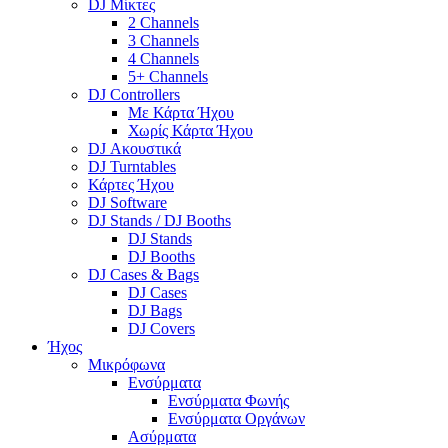
DJ Μίκτες
2 Channels
3 Channels
4 Channels
5+ Channels
DJ Controllers
Με Κάρτα Ήχου
Χωρίς Κάρτα Ήχου
DJ Ακουστικά
DJ Turntables
Κάρτες Ήχου
DJ Software
DJ Stands / DJ Booths
DJ Stands
DJ Booths
DJ Cases & Bags
DJ Cases
DJ Bags
DJ Covers
Ήχος
Μικρόφωνα
Ενσύρματα
Ενσύρματα Φωνής
Ενσύρματα Οργάνων
Ασύρματα