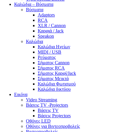
Καλώδια – Βύσματα
Βύσματα
Adaptors
RCA
XLR / Cannon
Καρφιά / Jack
Speakon
Καλώδια
Καλώδια Ηχείων
MIDI / USB
Ρεύματος
Σήματος Cannon
Σήματος RCA
Σήματος Καρφί/Jack
Σήματος Μεικτά
Καλώδια Φωτισμού
Καλώδια δικτύου
Εικόνα
Video Streaming
Βάσεις TV -Projectors
Βάσεις TV
Βάσεις Projectors
Οθόνες LED
Οθόνες για Βιντεοπροβολείς
Βιντεοπροβολείς