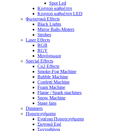
Spot Led
Κινητού καθρέπτη
Κινητού καθρέπτη LED
Φωτιστικά Effects
Black Lights
Mirror Balls-Moters
Strobes
Laser Effects
RGB
RGY
Μονόχρωμα
Special Effects
Co2 Effects
Smoke-Fog Machine
Bubble Machine
Confetti Machine
Foam Machine
Flame / Spark machines
Snow Machine
Stage fans
Dimmers
Πυροτεχνήματα
Εναέρια Πυροτεχνήματα
Σκηνικά Εφέ
Συντριβάνια