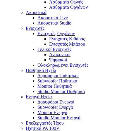
Ασύρματα Φωνής
Ασύρματα Οργάνων
Ακουστικά
Ακουστικά Live
Ακουστικά Studio
Ενισχυτές
Ενισχυτές Οργάνων
Ενισχυτές Κιθάρας
Ενισχυτές Μπάσου
Τελικοί Ενισχυτές
Αναλογικοί
Ψηφιακοί
Ολοκληρωμένοι Ενισχυτές
Παθητικά Ηχεία
Δορυφόροι Παθητικοί
Subwoofer Παθητικά
Monitor Παθητικά
Studio Monitor Παθητικά
Ενεργά Ηχεία
Δορυφόροι Ενεργοί
Subwoofer Ενεργά
Monitor Ενεργά
Studio Monitor Ενεργά
Επεξεργαστές Ήχου
Ηχητικά PA 100V