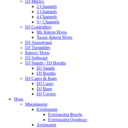
DJ Μίκτες
2 Channels
3 Channels
4 Channels
5+ Channels
DJ Controllers
Με Κάρτα Ήχου
Χωρίς Κάρτα Ήχου
DJ Ακουστικά
DJ Turntables
Κάρτες Ήχου
DJ Software
DJ Stands / DJ Booths
DJ Stands
DJ Booths
DJ Cases & Bags
DJ Cases
DJ Bags
DJ Covers
Ήχος
Μικρόφωνα
Ενσύρματα
Ενσύρματα Φωνής
Ενσύρματα Οργάνων
Ασύρματα