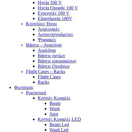
Ηχεία 100 V
Ηχεία Οροφής 100 V
Ενισχυτές 100 V
Εξαρτήματα 100V
Κονσόλες Ήχου
Αναλογικές
Αυτοενισχυόμενες
Ψηφιακές
Βάσεις – Αναλόγια
Αναλόγια
Βάσεις ηχείων
Βάσεις μικροφώνων
Βάσεις Οργάνων
Flight Cases – Racks
Flight Cases
Racks
Φωτισμός
Ρομποτικά
Κινητές Κεφαλές
Beam
Wash
Spot
Κινητές Κεφαλές LED
Beam Led
Wash Led