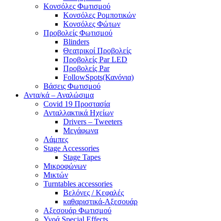
Κονσόλες Φωτισμού
Κονσόλες Ρομποτικών
Κονσόλες Φώτων
Προβολείς Φωτισμού
Blinders
Θεατρικοί Προβολείς
Προβολείς Par LED
Προβολείς Par
FollowSpots(Κανόνια)
Βάσεις Φωτισμού
Αντα/κά – Αναλώσιμα
Covid 19 Προστασία
Ανταλλακτικά Ηχείων
Drivers – Tweeters
Μεγάφωνα
Λάμπες
Stage Accessories
Stage Tapes
Μικροφώνων
Μικτών
Turntables accessories
Βελόνες / Κεφαλές
καθαριστικά-Αξεσουάρ
Αξεσουάρ Φωτισμού
Υγρά Special Effects