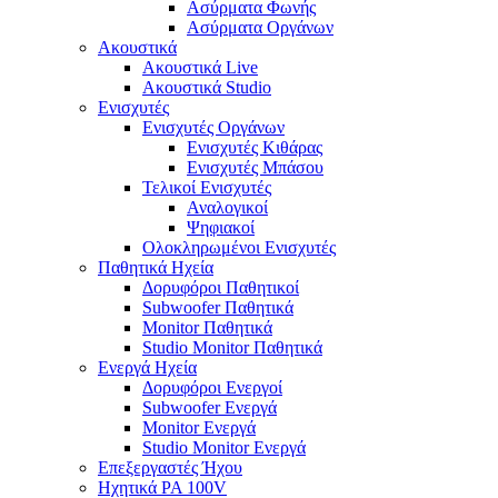
Ασύρματα Φωνής
Ασύρματα Οργάνων
Ακουστικά
Ακουστικά Live
Ακουστικά Studio
Ενισχυτές
Ενισχυτές Οργάνων
Ενισχυτές Κιθάρας
Ενισχυτές Μπάσου
Τελικοί Ενισχυτές
Αναλογικοί
Ψηφιακοί
Ολοκληρωμένοι Ενισχυτές
Παθητικά Ηχεία
Δορυφόροι Παθητικοί
Subwoofer Παθητικά
Monitor Παθητικά
Studio Monitor Παθητικά
Ενεργά Ηχεία
Δορυφόροι Ενεργοί
Subwoofer Ενεργά
Monitor Ενεργά
Studio Monitor Ενεργά
Επεξεργαστές Ήχου
Ηχητικά PA 100V