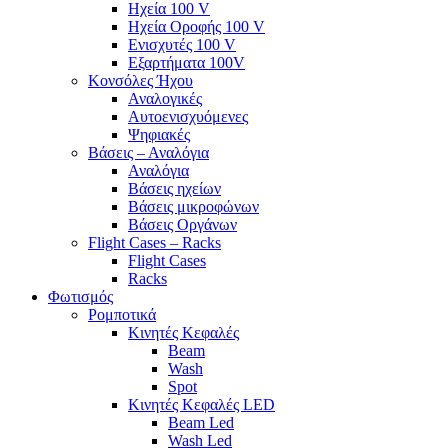
Ηχεία 100 V
Ηχεία Οροφής 100 V
Ενισχυτές 100 V
Εξαρτήματα 100V
Κονσόλες Ήχου
Αναλογικές
Αυτοενισχυόμενες
Ψηφιακές
Βάσεις – Αναλόγια
Αναλόγια
Βάσεις ηχείων
Βάσεις μικροφώνων
Βάσεις Οργάνων
Flight Cases – Racks
Flight Cases
Racks
Φωτισμός
Ρομποτικά
Κινητές Κεφαλές
Beam
Wash
Spot
Κινητές Κεφαλές LED
Beam Led
Wash Led