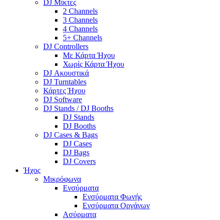
DJ Μίκτες
2 Channels
3 Channels
4 Channels
5+ Channels
DJ Controllers
Με Κάρτα Ήχου
Χωρίς Κάρτα Ήχου
DJ Ακουστικά
DJ Turntables
Κάρτες Ήχου
DJ Software
DJ Stands / DJ Booths
DJ Stands
DJ Booths
DJ Cases & Bags
DJ Cases
DJ Bags
DJ Covers
Ήχος
Μικρόφωνα
Ενσύρματα
Ενσύρματα Φωνής
Ενσύρματα Οργάνων
Ασύρματα