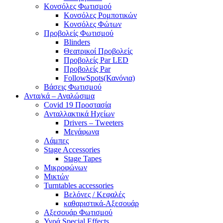
Κονσόλες Φωτισμού
Κονσόλες Ρομποτικών
Κονσόλες Φώτων
Προβολείς Φωτισμού
Blinders
Θεατρικοί Προβολείς
Προβολείς Par LED
Προβολείς Par
FollowSpots(Κανόνια)
Βάσεις Φωτισμού
Αντα/κά – Αναλώσιμα
Covid 19 Προστασία
Ανταλλακτικά Ηχείων
Drivers – Tweeters
Μεγάφωνα
Λάμπες
Stage Accessories
Stage Tapes
Μικροφώνων
Μικτών
Turntables accessories
Βελόνες / Κεφαλές
καθαριστικά-Αξεσουάρ
Αξεσουάρ Φωτισμού
Υγρά Special Effects