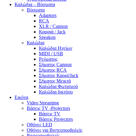
Καλώδια – Βύσματα
Βύσματα
Adaptors
RCA
XLR / Cannon
Καρφιά / Jack
Speakon
Καλώδια
Καλώδια Ηχείων
MIDI / USB
Ρεύματος
Σήματος Cannon
Σήματος RCA
Σήματος Καρφί/Jack
Σήματος Μεικτά
Καλώδια Φωτισμού
Καλώδια δικτύου
Εικόνα
Video Streaming
Βάσεις TV -Projectors
Βάσεις TV
Βάσεις Projectors
Οθόνες LED
Οθόνες για Βιντεοπροβολείς
Βιντεοπροβολείς