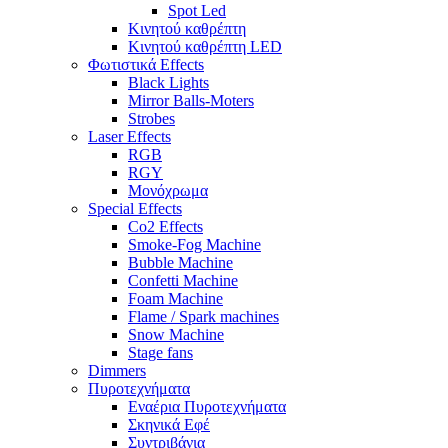
Spot Led
Κινητού καθρέπτη
Κινητού καθρέπτη LED
Φωτιστικά Effects
Black Lights
Mirror Balls-Moters
Strobes
Laser Effects
RGB
RGY
Μονόχρωμα
Special Effects
Co2 Effects
Smoke-Fog Machine
Bubble Machine
Confetti Machine
Foam Machine
Flame / Spark machines
Snow Machine
Stage fans
Dimmers
Πυροτεχνήματα
Εναέρια Πυροτεχνήματα
Σκηνικά Εφέ
Συντριβάνια