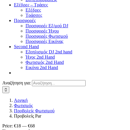
Εξέδρες – Τράσες
Εξέδρες
Τράσσες
Προσφορές
Προσφορές Εξ/μού DJ
Προσφορές Ήχου
Προσφορές Φωτισμού
Προσφορές Εικόνας
Second Hand
Εξοπλισμός DJ 2nd hand
Ήχος 2nd Hand
Φωτισμός 2nd Hand
Εικόνα 2nd Hand
Αναζήτηση για:
Αρχική
Φωτισμός
Προβολείς Φωτισμού
Προβολείς Par
Price:
€18
—
€68