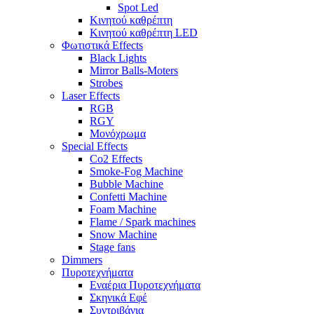
Spot Led
Κινητού καθρέπτη
Κινητού καθρέπτη LED
Φωτιστικά Effects
Black Lights
Mirror Balls-Moters
Strobes
Laser Effects
RGB
RGY
Μονόχρωμα
Special Effects
Co2 Effects
Smoke-Fog Machine
Bubble Machine
Confetti Machine
Foam Machine
Flame / Spark machines
Snow Machine
Stage fans
Dimmers
Πυροτεχνήματα
Εναέρια Πυροτεχνήματα
Σκηνικά Εφέ
Συντριβάνια