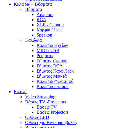
Καλώδια – Βύσματα
Βύσματα
Adaptors
RCA
XLR / Cannon
Καρφιά / Jack
Speakon
Καλώδια
Καλώδια Ηχείων
MIDI / USB
Ρεύματος
Σήματος Cannon
Σήματος RCA
Σήματος Καρφί/Jack
Σήματος Μεικτά
Καλώδια Φωτισμού
Καλώδια δικτύου
Εικόνα
Video Streaming
Βάσεις TV -Projectors
Βάσεις TV
Βάσεις Projectors
Οθόνες LED
Οθόνες για Βιντεοπροβολείς
Βιντεοπροβολείς