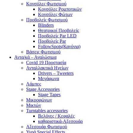
Κονσόλες Φωτισμού
Κονσόλες Ρομποτικών
Κονσόλες Φώτων
Προβολείς Φωτισμού
Blinders
Θεατρικοί Προβολείς
Προβολείς Par LED
Προβολείς Par
FollowSpots(Κανόνια)
Βάσεις Φωτισμού
Αντα/κά – Αναλώσιμα
Covid 19 Προστασία
Ανταλλακτικά Ηχείων
Drivers – Tweeters
Μεγάφωνα
Λάμπες
Stage Accessories
Stage Tapes
Μικροφώνων
Μικτών
Turntables accessories
Βελόνες / Κεφαλές
καθαριστικά-Αξεσουάρ
Αξεσουάρ Φωτισμού
Υγρά Special Effects