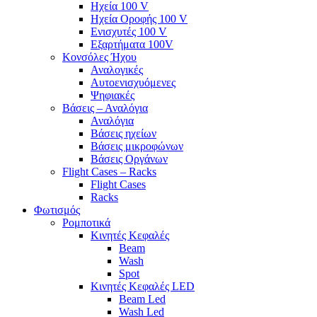
Ηχεία 100 V
Ηχεία Οροφής 100 V
Ενισχυτές 100 V
Εξαρτήματα 100V
Κονσόλες Ήχου
Αναλογικές
Αυτοενισχυόμενες
Ψηφιακές
Βάσεις – Αναλόγια
Αναλόγια
Βάσεις ηχείων
Βάσεις μικροφώνων
Βάσεις Οργάνων
Flight Cases – Racks
Flight Cases
Racks
Φωτισμός
Ρομποτικά
Κινητές Κεφαλές
Beam
Wash
Spot
Κινητές Κεφαλές LED
Beam Led
Wash Led