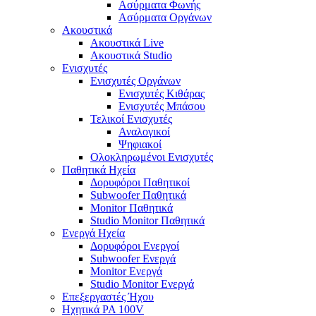
Ασύρματα Φωνής
Ασύρματα Οργάνων
Ακουστικά
Ακουστικά Live
Ακουστικά Studio
Ενισχυτές
Ενισχυτές Οργάνων
Ενισχυτές Κιθάρας
Ενισχυτές Μπάσου
Τελικοί Ενισχυτές
Αναλογικοί
Ψηφιακοί
Ολοκληρωμένοι Ενισχυτές
Παθητικά Ηχεία
Δορυφόροι Παθητικοί
Subwoofer Παθητικά
Monitor Παθητικά
Studio Monitor Παθητικά
Ενεργά Ηχεία
Δορυφόροι Ενεργοί
Subwoofer Ενεργά
Monitor Ενεργά
Studio Monitor Ενεργά
Επεξεργαστές Ήχου
Ηχητικά PA 100V