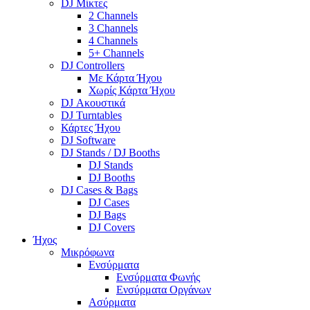
DJ Μίκτες
2 Channels
3 Channels
4 Channels
5+ Channels
DJ Controllers
Με Κάρτα Ήχου
Χωρίς Κάρτα Ήχου
DJ Ακουστικά
DJ Turntables
Κάρτες Ήχου
DJ Software
DJ Stands / DJ Booths
DJ Stands
DJ Booths
DJ Cases & Bags
DJ Cases
DJ Bags
DJ Covers
Ήχος
Μικρόφωνα
Ενσύρματα
Ενσύρματα Φωνής
Ενσύρματα Οργάνων
Ασύρματα