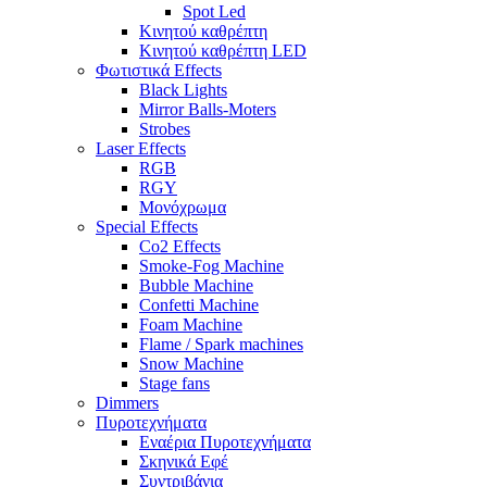
Spot Led
Κινητού καθρέπτη
Κινητού καθρέπτη LED
Φωτιστικά Effects
Black Lights
Mirror Balls-Moters
Strobes
Laser Effects
RGB
RGY
Μονόχρωμα
Special Effects
Co2 Effects
Smoke-Fog Machine
Bubble Machine
Confetti Machine
Foam Machine
Flame / Spark machines
Snow Machine
Stage fans
Dimmers
Πυροτεχνήματα
Εναέρια Πυροτεχνήματα
Σκηνικά Εφέ
Συντριβάνια