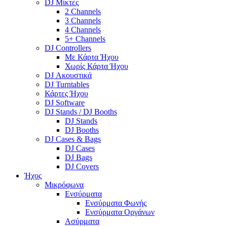
DJ Μίκτες
2 Channels
3 Channels
4 Channels
5+ Channels
DJ Controllers
Με Κάρτα Ήχου
Χωρίς Κάρτα Ήχου
DJ Ακουστικά
DJ Turntables
Κάρτες Ήχου
DJ Software
DJ Stands / DJ Booths
DJ Stands
DJ Booths
DJ Cases & Bags
DJ Cases
DJ Bags
DJ Covers
Ήχος
Μικρόφωνα
Ενσύρματα
Ενσύρματα Φωνής
Ενσύρματα Οργάνων
Ασύρματα