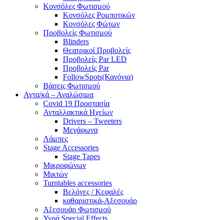
Κονσόλες Φωτισμού
Κονσόλες Ρομποτικών
Κονσόλες Φώτων
Προβολείς Φωτισμού
Blinders
Θεατρικοί Προβολείς
Προβολείς Par LED
Προβολείς Par
FollowSpots(Κανόνια)
Βάσεις Φωτισμού
Αντα/κά – Αναλώσιμα
Covid 19 Προστασία
Ανταλλακτικά Ηχείων
Drivers – Tweeters
Μεγάφωνα
Λάμπες
Stage Accessories
Stage Tapes
Μικροφώνων
Μικτών
Turntables accessories
Βελόνες / Κεφαλές
καθαριστικά-Αξεσουάρ
Αξεσουάρ Φωτισμού
Υγρά Special Effects