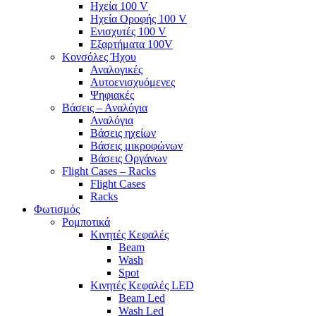
Ηχεία 100 V
Ηχεία Οροφής 100 V
Ενισχυτές 100 V
Εξαρτήματα 100V
Κονσόλες Ήχου
Αναλογικές
Αυτοενισχυόμενες
Ψηφιακές
Βάσεις – Αναλόγια
Αναλόγια
Βάσεις ηχείων
Βάσεις μικροφώνων
Βάσεις Οργάνων
Flight Cases – Racks
Flight Cases
Racks
Φωτισμός
Ρομποτικά
Κινητές Κεφαλές
Beam
Wash
Spot
Κινητές Κεφαλές LED
Beam Led
Wash Led