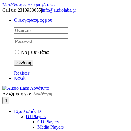
Μετάβαση στο περιεχόμενο
Call us: 2310933055
|
info@audiolabs.gr
Ο Λογαριασμός μου
Να με θυμάσαι
Register
Καλάθι
Αναζήτηση για:
Εξοπλισμός DJ
DJ Players
CD Players
Media Players