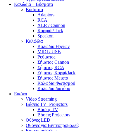
Καλώδια – Βύσματα
Βύσματα
Adaptors
RCA
XLR / Cannon
Καρφιά / Jack
Speakon
Καλώδια
Καλώδια Ηχείων
MIDI / USB
Ρεύματος
Σήματος Cannon
Σήματος RCA
Σήματος Καρφί/Jack
Σήματος Μεικτά
Καλώδια Φωτισμού
Καλώδια δικτύου
Εικόνα
Video Streaming
Βάσεις TV -Projectors
Βάσεις TV
Βάσεις Projectors
Οθόνες LED
Οθόνες για Βιντεοπροβολείς
Βιντεοπροβολείς