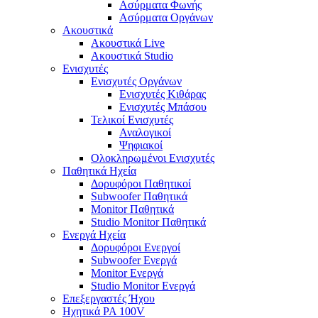
Ασύρματα Φωνής
Ασύρματα Οργάνων
Ακουστικά
Ακουστικά Live
Ακουστικά Studio
Ενισχυτές
Ενισχυτές Οργάνων
Ενισχυτές Κιθάρας
Ενισχυτές Μπάσου
Τελικοί Ενισχυτές
Αναλογικοί
Ψηφιακοί
Ολοκληρωμένοι Ενισχυτές
Παθητικά Ηχεία
Δορυφόροι Παθητικοί
Subwoofer Παθητικά
Monitor Παθητικά
Studio Monitor Παθητικά
Ενεργά Ηχεία
Δορυφόροι Ενεργοί
Subwoofer Ενεργά
Monitor Ενεργά
Studio Monitor Ενεργά
Επεξεργαστές Ήχου
Ηχητικά PA 100V