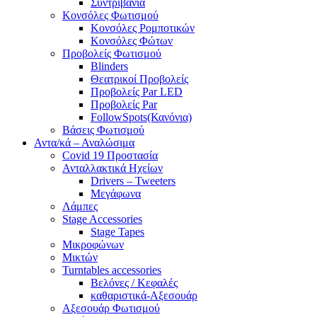
Συντριβάνια
Κονσόλες Φωτισμού
Κονσόλες Ρομποτικών
Κονσόλες Φώτων
Προβολείς Φωτισμού
Blinders
Θεατρικοί Προβολείς
Προβολείς Par LED
Προβολείς Par
FollowSpots(Κανόνια)
Βάσεις Φωτισμού
Αντα/κά – Αναλώσιμα
Covid 19 Προστασία
Ανταλλακτικά Ηχείων
Drivers – Tweeters
Μεγάφωνα
Λάμπες
Stage Accessories
Stage Tapes
Μικροφώνων
Μικτών
Turntables accessories
Βελόνες / Κεφαλές
καθαριστικά-Αξεσουάρ
Αξεσουάρ Φωτισμού