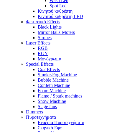
Wash Led
Spot Led
Κινητού καθρέπτη
Κινητού καθρέπτη LED
Φωτιστικά Effects
Black Lights
Mirror Balls-Moters
Strobes
Laser Effects
RGB
RGY
Μονόχρωμα
Special Effects
Co2 Effects
Smoke-Fog Machine
Bubble Machine
Confetti Machine
Foam Machine
Flame / Spark machines
Snow Machine
Stage fans
Dimmers
Πυροτεχνήματα
Εναέρια Πυροτεχνήματα
Σκηνικά Εφέ