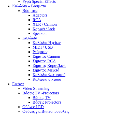
Υγρά Special Effects
Καλώδια – Βύσματα
Βύσματα
Adaptors
RCA
XLR / Cannon
Καρφιά / Jack
Speakon
Καλώδια
Καλώδια Ηχείων
MIDI / USB
Ρεύματος
Σήματος Cannon
Σήματος RCA
Σήματος Καρφί/Jack
Σήματος Μεικτά
Καλώδια Φωτισμού
Καλώδια δικτύου
Εικόνα
Video Streaming
Βάσεις TV -Projectors
Βάσεις TV
Βάσεις Projectors
Οθόνες LED
Οθόνες για Βιντεοπροβολείς