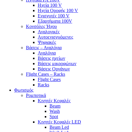
Ηχεία 100 V
Ηχεία Οροφής 100 V
Ενισχυτές 100 V
Εξαρτήματα 100V
Κονσόλες Ήχου
Αναλογικές
Αυτοενισχυόμενες
Ψηφιακές
Βάσεις – Αναλόγια
Αναλόγια
Βάσεις ηχείων
Βάσεις μικροφώνων
Βάσεις Οργάνων
Flight Cases – Racks
Flight Cases
Racks
Φωτισμός
Ρομποτικά
Κινητές Κεφαλές
Beam
Wash
Spot
Κινητές Κεφαλές LED
Beam Led