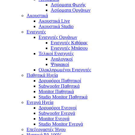
Ασύρματα Φωνής
Ασύρματα Οργάνων
Ακουστικά
Ακουστικά Live
Ακουστικά Studio
Ενισχυτές
Ενισχυτές Οργάνων
Ενισχυτές Κιθάρας
Ενισχυτές Μπάσου
Τελικοί Ενισχυτές
Αναλογικοί
Ψηφιακοί
Ολοκληρωμένοι Ενισχυτές
Παθητικά Ηχεία
Δορυφόροι Παθητικοί
Subwoofer Παθητικά
Monitor Παθητικά
Studio Monitor Παθητικά
Ενεργά Ηχεία
Δορυφόροι Ενεργοί
Subwoofer Ενεργά
Monitor Ενεργά
Studio Monitor Ενεργά
Επεξεργαστές Ήχου
Ηχητικά PA 100V