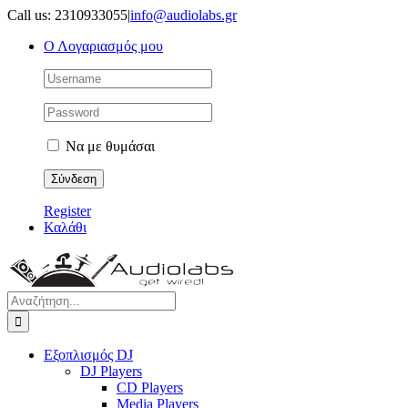
Μετάβαση
Call us: 2310933055
|
info@audiolabs.gr
στο
Ο Λογαριασμός μου
περιεχόμενο
Να με θυμάσαι
Register
Καλάθι
Αναζήτηση
για:
Εξοπλισμός DJ
DJ Players
CD Players
Media Players