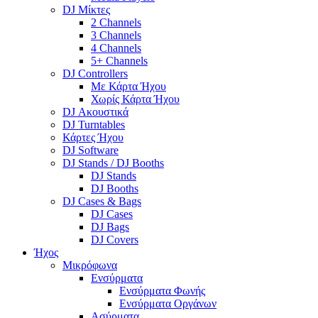
DJ Μίκτες
2 Channels
3 Channels
4 Channels
5+ Channels
DJ Controllers
Με Κάρτα Ήχου
Χωρίς Κάρτα Ήχου
DJ Ακουστικά
DJ Turntables
Κάρτες Ήχου
DJ Software
DJ Stands / DJ Booths
DJ Stands
DJ Booths
DJ Cases & Bags
DJ Cases
DJ Bags
DJ Covers
Ήχος
Μικρόφωνα
Ενσύρματα
Ενσύρματα Φωνής
Ενσύρματα Οργάνων
Ασύρματα