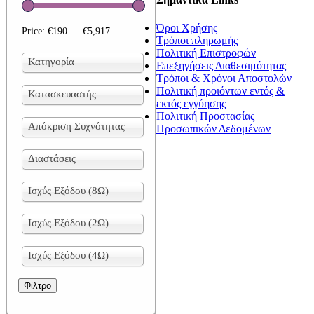
Όροι Χρήσης
Price:
€190
—
€5,917
Τρόποι πληρωμής
Πολιτική Επιστροφών
Κατηγορία
Επεξηγήσεις Διαθεσιμότητας
Τρόποι & Χρόνοι Αποστολών
Πολιτική προιόντων εντός &
Κατασκευαστής
εκτός εγγύησης
Πολιτική Προστασίας
Απόκριση Συχνότητας
Προσωπικών Δεδομένων
Διαστάσεις
Ισχύς Εξόδου (8Ω)
Ισχύς Εξόδου (2Ω)
Ισχύς Εξόδου (4Ω)
Φίλτρο