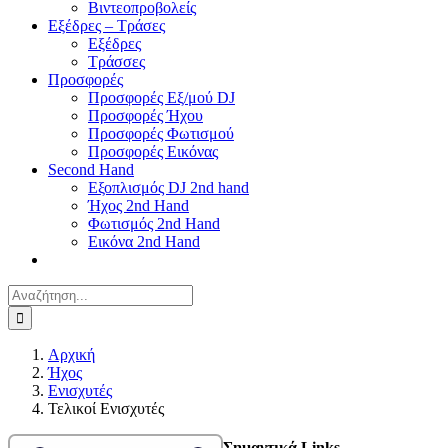
Βιντεοπροβολείς
Εξέδρες – Τράσες
Εξέδρες
Τράσσες
Προσφορές
Προσφορές Εξ/μού DJ
Προσφορές Ήχου
Προσφορές Φωτισμού
Προσφορές Εικόνας
Second Hand
Εξοπλισμός DJ 2nd hand
Ήχος 2nd Hand
Φωτισμός 2nd Hand
Εικόνα 2nd Hand
Αναζήτηση
για:
Αρχική
Ήχος
Ενισχυτές
Τελικοί Ενισχυτές
Σημαντικά Links