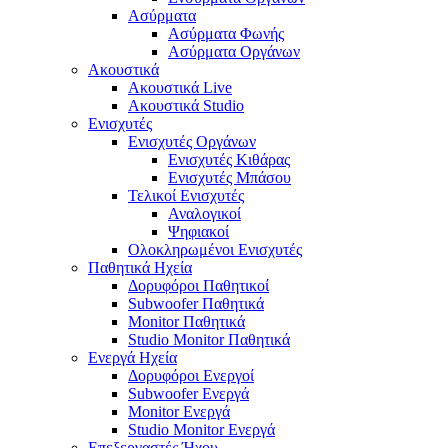
Ασύρματα
Ασύρματα Φωνής
Ασύρματα Οργάνων
Ακουστικά
Ακουστικά Live
Ακουστικά Studio
Ενισχυτές
Ενισχυτές Οργάνων
Ενισχυτές Κιθάρας
Ενισχυτές Μπάσου
Τελικοί Ενισχυτές
Αναλογικοί
Ψηφιακοί
Ολοκληρωμένοι Ενισχυτές
Παθητικά Ηχεία
Δορυφόροι Παθητικοί
Subwoofer Παθητικά
Monitor Παθητικά
Studio Monitor Παθητικά
Ενεργά Ηχεία
Δορυφόροι Ενεργοί
Subwoofer Ενεργά
Monitor Ενεργά
Studio Monitor Ενεργά
Επεξεργαστές Ήχου