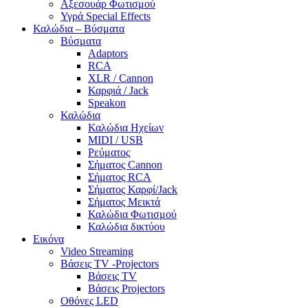
Αξεσουάρ Φωτισμού
Υγρά Special Effects
Καλώδια – Βύσματα
Βύσματα
Adaptors
RCA
XLR / Cannon
Καρφιά / Jack
Speakon
Καλώδια
Καλώδια Ηχείων
MIDI / USB
Ρεύματος
Σήματος Cannon
Σήματος RCA
Σήματος Καρφί/Jack
Σήματος Μεικτά
Καλώδια Φωτισμού
Καλώδια δικτύου
Εικόνα
Video Streaming
Βάσεις TV -Projectors
Βάσεις TV
Βάσεις Projectors
Οθόνες LED