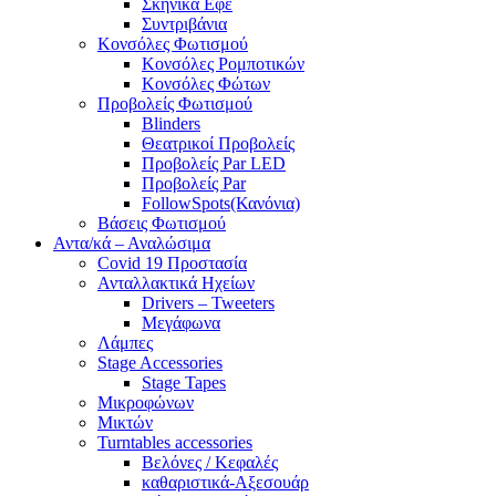
Σκηνικά Εφέ
Συντριβάνια
Κονσόλες Φωτισμού
Κονσόλες Ρομποτικών
Κονσόλες Φώτων
Προβολείς Φωτισμού
Blinders
Θεατρικοί Προβολείς
Προβολείς Par LED
Προβολείς Par
FollowSpots(Κανόνια)
Βάσεις Φωτισμού
Αντα/κά – Αναλώσιμα
Covid 19 Προστασία
Ανταλλακτικά Ηχείων
Drivers – Tweeters
Μεγάφωνα
Λάμπες
Stage Accessories
Stage Tapes
Μικροφώνων
Μικτών
Turntables accessories
Βελόνες / Κεφαλές
καθαριστικά-Αξεσουάρ