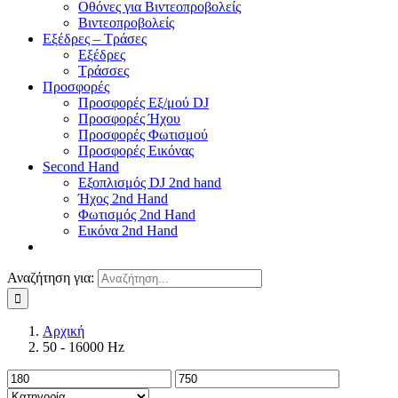
Οθόνες για Βιντεοπροβολείς
Βιντεοπροβολείς
Εξέδρες – Τράσες
Εξέδρες
Τράσσες
Προσφορές
Προσφορές Εξ/μού DJ
Προσφορές Ήχου
Προσφορές Φωτισμού
Προσφορές Εικόνας
Second Hand
Εξοπλισμός DJ 2nd hand
Ήχος 2nd Hand
Φωτισμός 2nd Hand
Εικόνα 2nd Hand
Αναζήτηση για:
Αρχική
50 - 16000 Hz