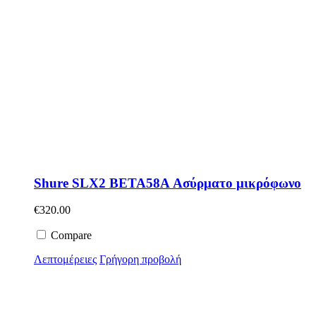
Shure SLX2 BETA58A Ασύρματο μικρόφωνο
€
320.00
Compare
Λεπτομέρειες
Γρήγορη προβολή