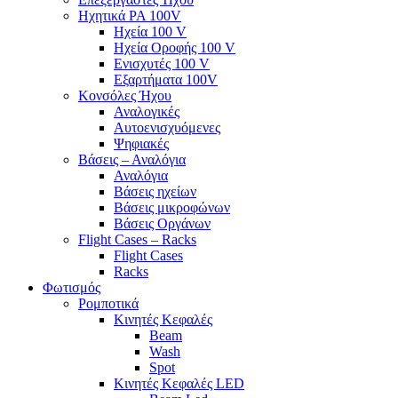
Ηχητικά PA 100V
Ηχεία 100 V
Ηχεία Οροφής 100 V
Ενισχυτές 100 V
Εξαρτήματα 100V
Κονσόλες Ήχου
Αναλογικές
Αυτοενισχυόμενες
Ψηφιακές
Βάσεις – Αναλόγια
Αναλόγια
Βάσεις ηχείων
Βάσεις μικροφώνων
Βάσεις Οργάνων
Flight Cases – Racks
Flight Cases
Racks
Φωτισμός
Ρομποτικά
Κινητές Κεφαλές
Beam
Wash
Spot
Κινητές Κεφαλές LED