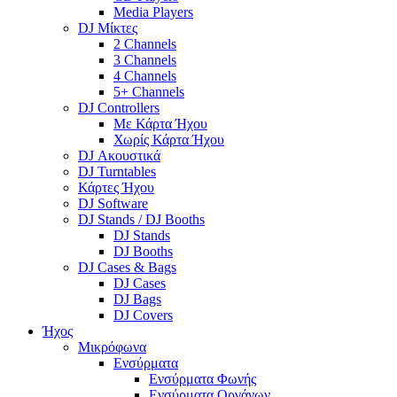
Media Players
DJ Μίκτες
2 Channels
3 Channels
4 Channels
5+ Channels
DJ Controllers
Με Κάρτα Ήχου
Χωρίς Κάρτα Ήχου
DJ Ακουστικά
DJ Turntables
Κάρτες Ήχου
DJ Software
DJ Stands / DJ Booths
DJ Stands
DJ Booths
DJ Cases & Bags
DJ Cases
DJ Bags
DJ Covers
Ήχος
Μικρόφωνα
Ενσύρματα
Ενσύρματα Φωνής
Ενσύρματα Οργάνων