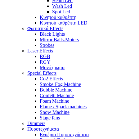
Beam Led
Wash Led
Spot Led
Κινητού καθρέπτη
Κινητού καθρέπτη LED
Φωτιστικά Effects
Black Lights
Mirror Balls-Moters
Strobes
Laser Effects
RGB
RGY
Μονόχρωμα
Special Effects
Co2 Effects
Smoke-Fog Machine
Bubble Machine
Confetti Machine
Foam Machine
Flame / Spark machines
Snow Machine
Stage fans
Dimmers
Πυροτεχνήματα
Εναέρια Πυροτεχνήματα